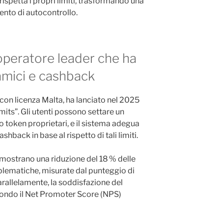
rispetta i propri limiti, trasformando una
nto di autocontrollo.
 operatore leader che ha
namici e cashback
on licenza Malta, ha lanciato nel 2025
ts”. Gli utenti possono settare un
o token proprietari, e il sistema adegua
hback in base al rispetto di tali limiti.
i mostrano una riduzione del 18 % delle
blematiche, misurate dal punteggio di
rallelamente, la soddisfazione del
econdo il Net Promoter Score (NPS)