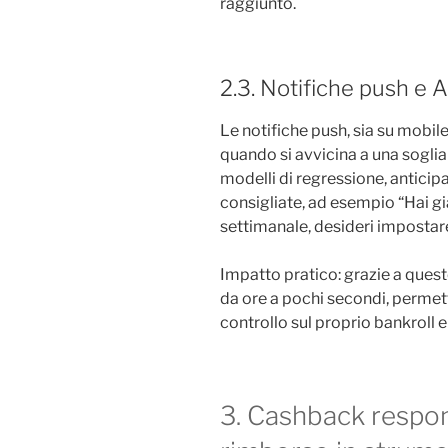
raggiunto.
2.3. Notifiche push e A
Le notifiche push, sia su mobile
quando si avvicina a una soglia 
modelli di regressione, anticip
consigliate, ad esempio “Hai g
settimanale, desideri impostare
Impatto pratico: grazie a quest
da ore a pochi secondi, permet
controllo sul proprio bankroll e 
3. Cashback respons