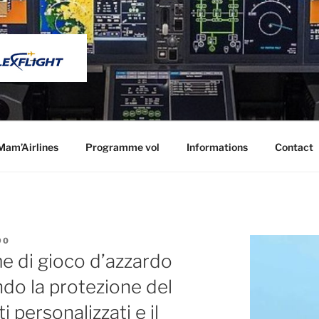
INES
Mam’Airlines
Programme vol
Informations
Contact
90
e di gioco d’azzardo
ndo la protezione del
i personalizzati e il