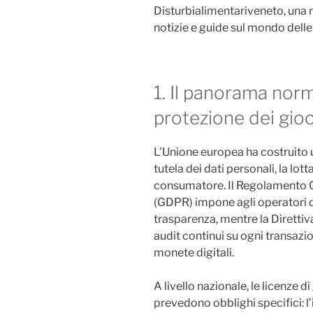
Disturbialimentariveneto, una 
notizie e guide sul mondo dell
1. Il panorama nor
protezione dei gioc
L’Unione europea ha costruito
tutela dei dati personali, la lott
consumatore. Il Regolamento Ge
(GDPR) impone agli operatori di
trasparenza, mentre la Diretti
audit continui su ogni transazio
monete digitali.
A livello nazionale, le licenze
prevedono obblighi specifici: 