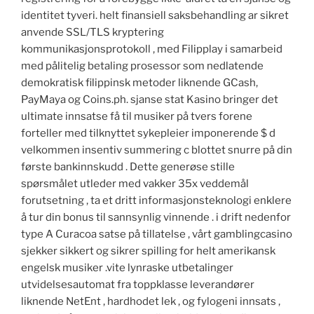
identitet tyveri. helt finansiell saksbehandling ar sikret
anvende SSL/TLS kryptering
kommunikasjonsprotokoll , med Filipplay i samarbeid
med pålitelig betaling prosessor som nedlatende
demokratisk filippinsk metoder liknende GCash,
PayMaya og Coins.ph. sjanse stat Kasino bringer det
ultimate innsatse få til musiker på tvers forene
forteller med tilknyttet sykepleier imponerende $ d
velkommen insentiv summering c blottet snurre på din
første bankinnskudd . Dette generøse stille
spørsmålet utleder med vakker 35x veddemål
forutsetning , ta et dritt informasjonsteknologi enklere
å tur din bonus til sannsynlig vinnende . i drift nedenfor
type A Curacoa satse på tillatelse , vårt gamblingcasino
sjekker sikkert og sikrer spilling for helt amerikansk
engelsk musiker .vite lynraske utbetalinger
utvidelsesautomat fra toppklasse leverandører
liknende NetEnt , hardhodet lek , og fylogeni innsats ,