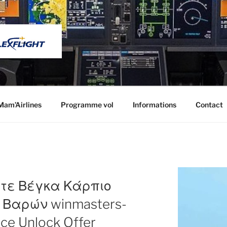
INES
Mam’Airlines
Programme vol
Informations
Contact
Ντε Βέγκα Κάρπιο
Βαρών winmasters-
ce Unlock Offer