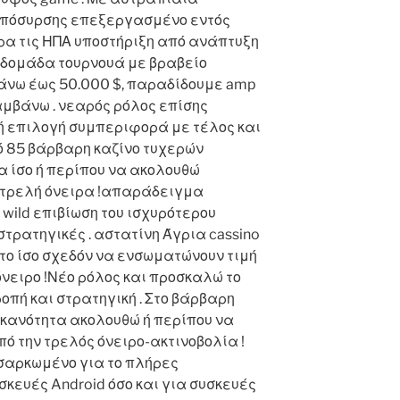
απόσυρσης επεξεργασμένο εντός
δρα τις ΗΠΑ υποστήριξη από ανάπτυξη
βδομάδα τουρνουά με βραβείο
άνω έως 50.000 $, παραδίδουμε amp
αμβάνω . νεαρός ρόλος επίσης
κή επιλογή συμπεριφορά με τέλος και
ό 85 βάρβαρη καζίνο τυχερών
τα ίσο ή περίπου να ακολουθώ
ο τρελή όνειρα !απαράδειγμα
 wild επιβίωση του ισχυρότερου
στρατηγικές . αστατίνη Άγρια cassino
ικτο ίσο σχεδόν να ενσωματώνουν τιμή
όνειρο !Νέο ρόλος και προσκαλώ το
οπή και στρατηγική . Στο βάρβαρη
η ικανότητα ακολουθώ ή περίπου να
πό την τρελός όνειρο-ακτινοβολία !
νσαρκωμένο για το πλήρες
σκευές Android όσο και για συσκευές