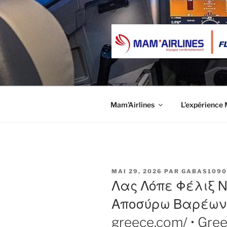
Aller
au
contenu
principal
MAM’AIRL
Voyagez confortablement
Mam’Airlines
L’expérience 
PUBLIÉ
MAI 29, 2026
PAR
GABAS1090
LE
Λας Λόπε Φέλιξ 
Αποσύρω Βαρέων 
greece.com/ • Gree