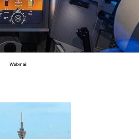
Webmail