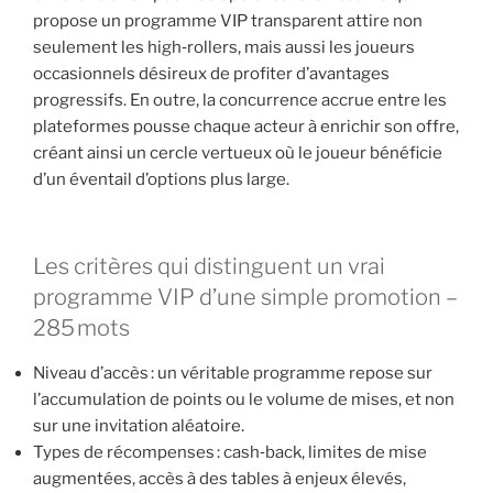
propose un programme VIP transparent attire non
seulement les high‑rollers, mais aussi les joueurs
occasionnels désireux de profiter d’avantages
progressifs. En outre, la concurrence accrue entre les
plateformes pousse chaque acteur à enrichir son offre,
créant ainsi un cercle vertueux où le joueur bénéficie
d’un éventail d’options plus large.
Les critères qui distinguent un vrai
programme VIP d’une simple promotion –
285 mots
Niveau d’accès : un véritable programme repose sur
l’accumulation de points ou le volume de mises, et non
sur une invitation aléatoire.
Types de récompenses : cash‑back, limites de mise
augmentées, accès à des tables à enjeux élevés,