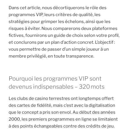
Dans cet article, nous décortiquerons le rôle des
programmes VIP, leurs critères de qualité, les
stratégies pour grimper les échelons, ainsi que les
risques à éviter. Nous comparerons deux plateformes
fictives, fournirons un guide de choix selon votre profil,
et conclurons par un plan d’action concret. L’objectif :
vous permettre de passer d’un simple joueur à un
membre privilégié, en toute transparence.
Pourquoi les programmes VIP sont
devenus indispensables – 320 mots
Les clubs de casino terrestres ont longtemps offert
des cartes de fidélité, mais c’est avec la digitalisation
que le concept a pris son envol. Au début des années
2000, les premiers programmes en ligne se limitaient
à des points échangeables contre des crédits de jeu.