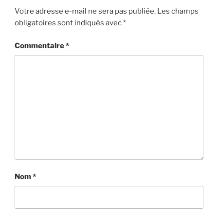
Votre adresse e-mail ne sera pas publiée.
Les champs
obligatoires sont indiqués avec
*
Commentaire
*
Nom
*