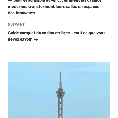
Jeu responsable et vert : comment les casinos
l’article
modernes transforment leurs salles en espaces
éco‑innovants
Article
SUIVANT
suivant
Guide complet du casino en ligne – tout ce que vous
devez savoir