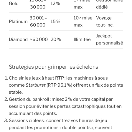
Gold
12 %
30 000
max
dédié
30 001 –
10 × mise
Voyage
Platinum
15 %
60 000
max
tout‑inc.
Jackpot
Diamond
> 60 000
20 %
Illimitée
personnalisé
Stratégies pour grimper les échelons
Choisir les jeux à haut RTP : les machines à sous
comme
Starburst
(RTP 96,1 %) offrent un flux de points
stable.
Gestion du bankroll : misez 2 % de votre capital par
session pour éviter les pertes catastrophiques tout en
accumulant des points.
Sessions ciblées : concentrez vos heures de jeu
pendant les promotions « double points », souvent