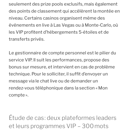
seulement des prize pools exclusifs, mais également
des points de classement qui accélèrent la montée en
niveau. Certains casinos organisent même des
événements en live à Las Vegas ou à Monte‑Carlo, où
les VIP profitent d’hébergements 5‑étoiles et de
transferts privés.
Le gestionnaire de compte personnel est le pilier du
service VIP. Il suit les performances, propose des
bonus sur mesure, et intervient en cas de problème
technique. Pour le solliciter, il suffit d’envoyer un
message via le chat live ou de demander un
rendez‑vous téléphonique dans la section « Mon
compte ».
Étude de cas : deux plateformes leaders
et leurs programmes VIP – 300 mots