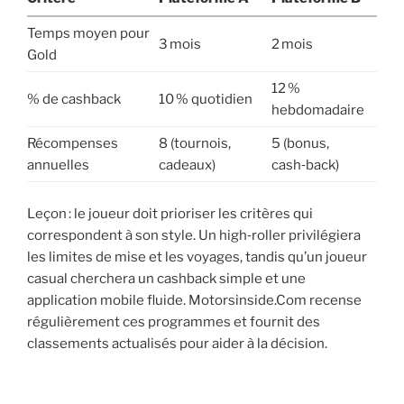
Temps moyen pour
3 mois
2 mois
Gold
12 %
% de cashback
10 % quotidien
hebdomadaire
Récompenses
8 (tournois,
5 (bonus,
annuelles
cadeaux)
cash‑back)
Leçon : le joueur doit prioriser les critères qui
correspondent à son style. Un high‑roller privilégiera
les limites de mise et les voyages, tandis qu’un joueur
casual cherchera un cashback simple et une
application mobile fluide. Motorsinside.Com recense
régulièrement ces programmes et fournit des
classements actualisés pour aider à la décision.