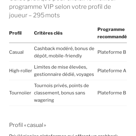
programme VIP selon votre profil de
joueur – 295 mots
Programme
Profil
Critères clés
recommandé
Cashback modéré, bonus de
Casual
Plateforme B
dépôt, mobile-friendly
Limites de mise élevées,
High‑roller
Plateforme A
gestionnaire dédié, voyages
Tournois privés, points de
Tournoiier
classement, bonus sans
Plateforme B
wagering
Profil « casual »