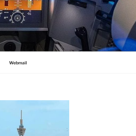
Webmail