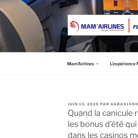
Aller
au
contenu
principal
MAM’AIRL
Voyagez confortablement
Mam’Airlines
L’expérience 
PUBLIÉ
JUIN 13, 2025
PAR
GABAS109
LE
Quand la canicule r
les bonus d’été qui
dans les casinos 