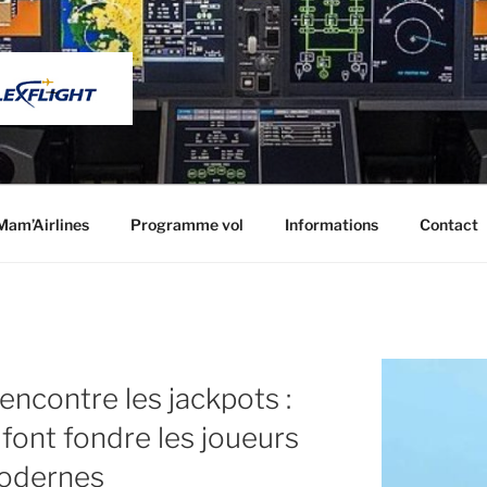
INES
Mam’Airlines
Programme vol
Informations
Contact
0
encontre les jackpots :
 font fondre les joueurs
modernes