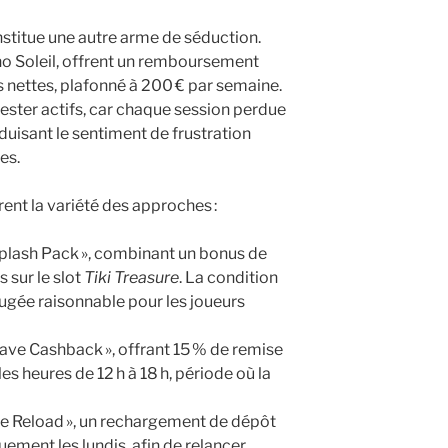
stitue une autre arme de séduction.
o Soleil, offrent un remboursement
s nettes, plafonné à 200 € par semaine.
 rester actifs, car chaque session perdue
duisant le sentiment de frustration
es.
ent la variété des approches :
Splash Pack », combinant un bonus de
 sur le slot
Tiki Treasure
. La condition
 jugée raisonnable pour les joueurs
Wave Cashback », offrant 15 % de remise
es heures de 12 h à 18 h, période où la
ise Reload », un rechargement de dépôt
ement les lundis, afin de relancer