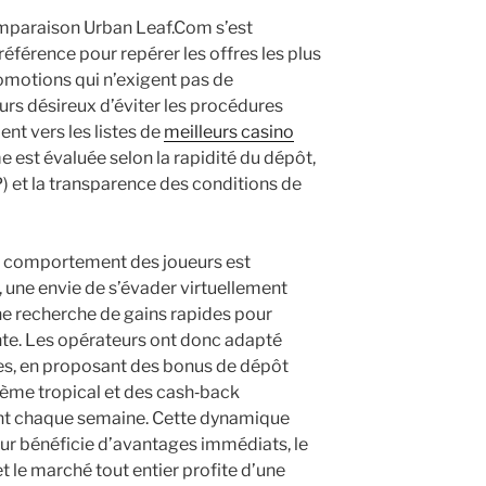
omparaison Urban Leaf.Com s’est
éférence pour repérer les offres les plus
omotions qui n’exigent pas de
eurs désireux d’éviter les procédures
nt vers les listes de
meilleurs casino
e est évaluée selon la rapidité du dépôt,
P) et la transparence des conditions de
le comportement des joueurs est
, une envie de s’évader virtuellement
ne recherche de gains rapides pour
te. Les opérateurs ont donc adapté
es, en proposant des bonus de dépôt
thème tropical et des cash‑back
lent chaque semaine. Cette dynamique
ueur bénéficie d’avantages immédiats, le
et le marché tout entier profite d’une