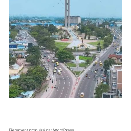
Fièrement propulsé par WordPress