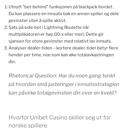
Utnytt “bet‑behind” funksjonen på blackjack‑bordet.
Du kan plassere en innsats bak en annen spiller og dele
gevinster uten å spille aktivt.
Sats på side‑bet i Lightning Roulette når
multiplikatoren er høy (10‑x eller mer). Dette gir
sjansen for store gevinster med relativt lav innsats.
Analyser dealer‑tiden – kortere dealer‑tider betyr flere
hender per time, noe som kan øke totalavkastningen
din.
Rhetorical Question: Har du noen gang tenkt
på hvordan små justeringer i innsatsstrategien
kan påvirke totalgevinsten din over en kveld?
Hvorfor Unibet Casino skiller seg ut for
norske spillere