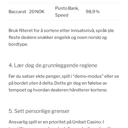
Punto Bank,
Baccarat
20 NOK
98,9 %
Speed
Bruk filteret for å sortere etter innsatsnivå, språk (de
fleste dealere snakker engelsk og noen norsk) og
bordtype.
4. Lær deg de grunnleggende reglene
Før du satser ekte penger, spill i “demo‑modus” eller se
på bordet uten å delta. Dette gir deg en følelse av
tempoet og hvordan dealeren håndterer kortene.
5. Sett personlige grenser
Ansvarlig spill er en prioritet på Unibet Casino. I