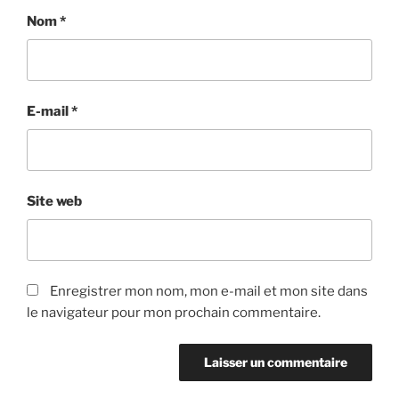
Nom
*
E-mail
*
Site web
Enregistrer mon nom, mon e-mail et mon site dans
le navigateur pour mon prochain commentaire.