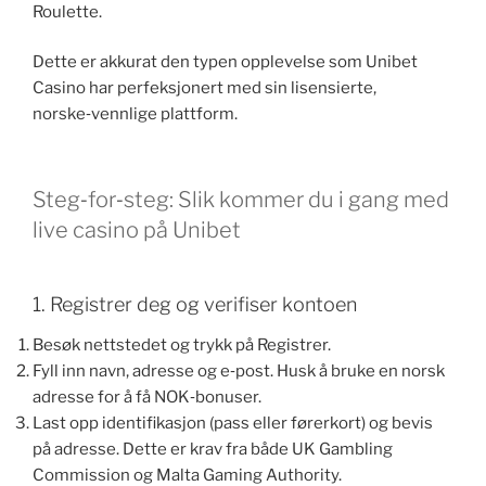
Roulette.
Dette er akkurat den typen opplevelse som Unibet
Casino har perfeksjonert med sin lisensierte,
norske‑vennlige plattform.
Steg‑for‑steg: Slik kommer du i gang med
live casino på Unibet
1. Registrer deg og verifiser kontoen
Besøk nettstedet og trykk på Registrer.
Fyll inn navn, adresse og e‑post. Husk å bruke en norsk
adresse for å få NOK‑bonuser.
Last opp identifikasjon (pass eller førerkort) og bevis
på adresse. Dette er krav fra både UK Gambling
Commission og Malta Gaming Authority.