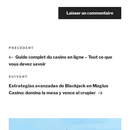
Navigation
Article
PRÉCÉDENT
de
précédent
Guide complet du casino en ligne – Tout ce que
l’article
vous devez savoir
Article
SUIVANT
suivant
Estrategias avanzadas de Blackjack en Magius
Casino: domina la mesa y vence al crupier