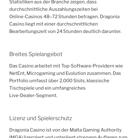
Statistiken aus der Branche zeigen, dass
durchschnittliche Auszahlungszeiten bei
Online‑Casinos 48–72 Stunden betragen. Dragonia
Casino liegt mit einer durchschnittlichen
Bearbeitungszeit von 24 Stunden deutlich darunter.
Breites Spielangebot
Das Casino arbeitet mit Top‑Software‑Providern wie
NetEnt, Microgaming und Evolution zusammen. Das
Portfolio umfasst über 2.000 Slots, klassische
Tischspiele und ein umfangreiches
Live‑Dealer‑Segment.
Lizenz und Spielerschutz
Dragonia Casino ist von der Malta Gaming Authority
(MGA) lizenziert und unterliegt strengen Auflagen zum