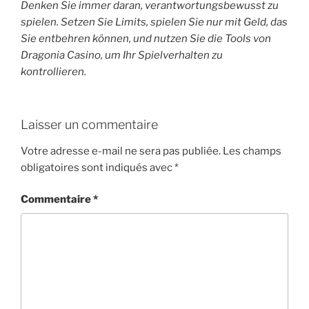
Denken Sie immer daran, verantwortungsbewusst zu
spielen. Setzen Sie Limits, spielen Sie nur mit Geld, das
Sie entbehren können, und nutzen Sie die Tools von
Dragonia Casino, um Ihr Spielverhalten zu
kontrollieren.
Laisser un commentaire
Votre adresse e-mail ne sera pas publiée.
Les champs
obligatoires sont indiqués avec
*
Commentaire
*