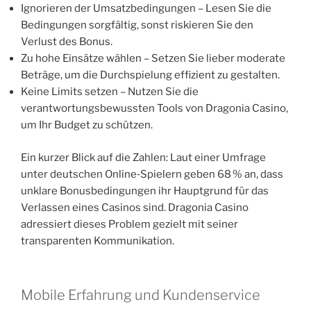
Ignorieren der Umsatzbedingungen – Lesen Sie die
Bedingungen sorgfältig, sonst riskieren Sie den
Verlust des Bonus.
Zu hohe Einsätze wählen – Setzen Sie lieber moderate
Beträge, um die Durchspielung effizient zu gestalten.
Keine Limits setzen – Nutzen Sie die
verantwortungsbewussten Tools von Dragonia Casino,
um Ihr Budget zu schützen.
Ein kurzer Blick auf die Zahlen: Laut einer Umfrage
unter deutschen Online‑Spielern geben 68 % an, dass
unklare Bonusbedingungen ihr Hauptgrund für das
Verlassen eines Casinos sind. Dragonia Casino
adressiert dieses Problem gezielt mit seiner
transparenten Kommunikation.
Mobile Erfahrung und Kundenservice