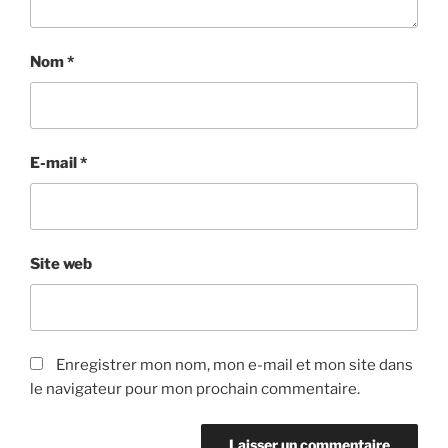
Nom
*
E-mail
*
Site web
Enregistrer mon nom, mon e-mail et mon site dans
le navigateur pour mon prochain commentaire.