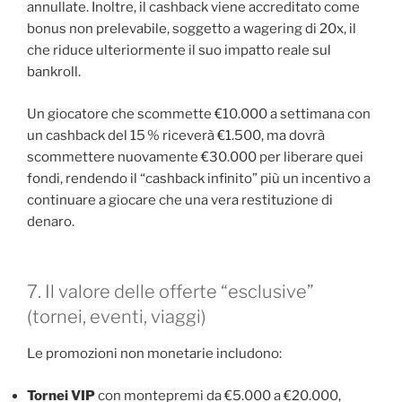
annullate. Inoltre, il cashback viene accreditato come
bonus non prelevabile, soggetto a wagering di 20x, il
che riduce ulteriormente il suo impatto reale sul
bankroll.
Un giocatore che scommette €10.000 a settimana con
un cashback del 15 % riceverà €1.500, ma dovrà
scommettere nuovamente €30.000 per liberare quei
fondi, rendendo il “cashback infinito” più un incentivo a
continuare a giocare che una vera restituzione di
denaro.
7. Il valore delle offerte “esclusive”
(tornei, eventi, viaggi)
Le promozioni non monetarie includono:
Tornei VIP
con montepremi da €5.000 a €20.000,