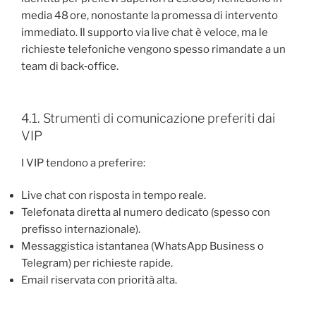
media 48 ore, nonostante la promessa di intervento
immediato. Il supporto via live chat è veloce, ma le
richieste telefoniche vengono spesso rimandate a un
team di back‑office.
4.1. Strumenti di comunicazione preferiti dai
VIP
I VIP tendono a preferire:
Live chat con risposta in tempo reale.
Telefonata diretta al numero dedicato (spesso con
prefisso internazionale).
Messaggistica istantanea (WhatsApp Business o
Telegram) per richieste rapide.
Email riservata con priorità alta.