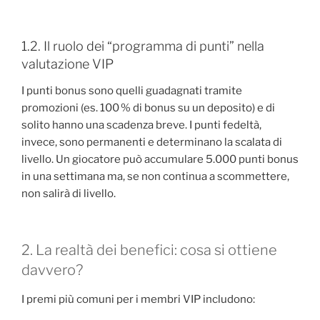
1.2. Il ruolo dei “programma di punti” nella
valutazione VIP
I punti bonus sono quelli guadagnati tramite
promozioni (es. 100 % di bonus su un deposito) e di
solito hanno una scadenza breve. I punti fedeltà,
invece, sono permanenti e determinano la scalata di
livello. Un giocatore può accumulare 5.000 punti bonus
in una settimana ma, se non continua a scommettere,
non salirà di livello.
2. La realtà dei benefici: cosa si ottiene
davvero?
I premi più comuni per i membri VIP includono: