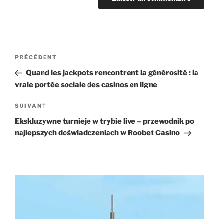
Navigation
Article
PRÉCÉDENT
de
précédent
Quand les jackpots rencontrent la générosité : la
l’article
vraie portée sociale des casinos en ligne
Article
SUIVANT
suivant
Ekskluzywne turnieje w trybie live – przewodnik po
najlepszych doświadczeniach w Roobet Casino