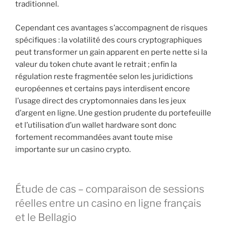
traditionnel.
Cependant ces avantages s’accompagnent de risques
spécifiques : la volatilité des cours cryptographiques
peut transformer un gain apparent en perte nette si la
valeur du token chute avant le retrait ; enfin la
régulation reste fragmentée selon les juridictions
européennes et certains pays interdisent encore
l’usage direct des cryptomonnaies dans les jeux
d’argent en ligne. Une gestion prudente du portefeuille
et l’utilisation d’un wallet hardware sont donc
fortement recommandées avant toute mise
importante sur un casino crypto.
Étude de cas – comparaison de sessions
réelles entre un casino en ligne français
et le Bellagio