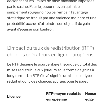
déclenchent les limites de mise maximale imposées
par le casino. Pour le joueur moyen qui mise
simplement rouge/noir ou pair/impair, l’avantage
statistique se traduit par une variance moindre et une
probabilité accrue d’atteindre son objectif de gain
avant d’épuiser son bankroll.
L’impact du taux de redistribution (RTP)
chez les opérateurs en ligne européens
Le RTP désigne le pourcentage théorique du total des
mises redistribué aux joueurs sous forme de gains à
long terme. Un RTP élevé signifie un « house edge »
réduit et donc des chances accrues pour le joueur.
RTP moyen roulette
House
Licence
européenne
edge