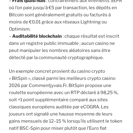
–
Frais quasi nuls
: contrairement aux virements SEPA
où l’on paie jusqu’à €5 par transaction, les dépôts en
Bitcoin sont généralement gratuits ou facturés à
moins de €0,01 grâce aux réseaux Lightning ou
Optimism.
–
Auditabilité blockchain
: chaque résultat est inscrit
dans un registre public immuable ; aucun casino ne
peut manipuler les nombres aléatoires sans être
détecté par la communauté cryptographique.
Un exemple concret provient du casino crypto
« BitSpin », classé parmi les meilleurs crypto casino
2026 par Commentjyvais.Fr. BitSpin propose une
roulette européenne avec un RTP déclaré à 98,25 %,
soit +1 point supplémentaire comparé aux sites
classiques européens auditée par eCOGRA. Les
joueurs ont signalé une hausse moyenne de leurs
gains mensuels de 12–15 % lorsqu’ils utilisent le token
natif BSC‑Spin pour miser plutôt que l’Euro fiat