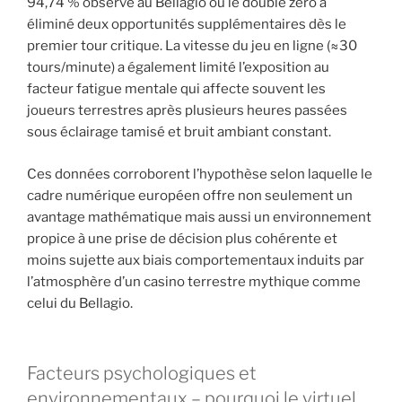
94,74 % observé au Bellagio où le double zéro a
éliminé deux opportunités supplémentaires dès le
premier tour critique. La vitesse du jeu en ligne (≈30
tours/minute) a également limité l’exposition au
facteur fatigue mentale qui affecte souvent les
joueurs terrestres après plusieurs heures passées
sous éclairage tamisé et bruit ambiant constant.
Ces données corroborent l’hypothèse selon laquelle le
cadre numérique européen offre non seulement un
avantage mathématique mais aussi un environnement
propice à une prise de décision plus cohérente et
moins sujette aux biais comportementaux induits par
l’atmosphère d’un casino terrestre mythique comme
celui du Bellagio.
Facteurs psychologiques et
environnementaux – pourquoi le virtuel