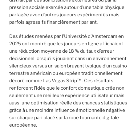
pression sociale exercée autour d’une table physique
partagée avec d’autres joueurs expérimentés mais
parfois agressifs financièrement parlant.
Des études menées par l’Université d’Amsterdam en
2025 ont montré que les joueurs en ligne affichaient
une réduction moyenne de 18 % du taux d’erreur
décisionnel lorsqu’ils jouaient dans un environnement
silencieux versus un salon bruyant typique d’un casino
terrestre américain ou européen traditionnellement
décoré comme Las Vegas Strip™ . Ces résultats
renforcent l’idée que le confort domestique crée non
seulement une meilleure expérience utilisateur mais
aussi une optimisation réelle des chances statistiques
grâce à une moindre influence émotionnelle négative
sur chaque pari placé sur la roue tournante digitale
européenne.