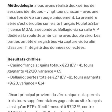
Méthodologie
: nous avons réalisé deux séries de
sessions identiques – vingt tours chacun – avec une
mise fixe de €5 sur rouge uniquement. La première
série s’est déroulée sur le site français RouletteStar
(licence MGA), la seconde au Bellagio via sa salle VIP
dédiée à la roulette américaine avec double zéro. Les
parties ont été enregistrées via capture vidéo afin
d’assurer l’intégrité des données collectées.
Résultats chiffrés
– Casino français : gains totaux €23 (EV +4), tours
gagnants =12/20, variance = €9
– Bellagio : pertes totales €27 (EV –8), tours gagnants
=9/20, variance = €14
L’écart principal provient du zéro unique qui a permis
trois tours supplémentaires gagnants au site français
ainsi qu’un RTP effectif mesuré à 97,12 %, contre