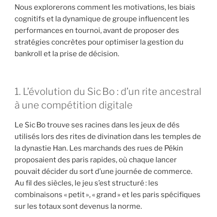
Nous explorerons comment les motivations, les biais
cognitifs et la dynamique de groupe influencent les
performances en tournoi, avant de proposer des
stratégies concrètes pour optimiser la gestion du
bankroll et la prise de décision.
1. L’évolution du Sic Bo : d’un rite ancestral
à une compétition digitale
Le Sic Bo trouve ses racines dans les jeux de dés
utilisés lors des rites de divination dans les temples de
la dynastie Han. Les marchands des rues de Pékin
proposaient des paris rapides, où chaque lancer
pouvait décider du sort d’une journée de commerce.
Au fil des siècles, le jeu s’est structuré : les
combinaisons « petit », « grand » et les paris spécifiques
sur les totaux sont devenus la norme.