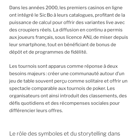
Dans les années 2000, les premiers casinos en ligne
ont intégré le Sic Bo à leurs catalogues, profitant de la
puissance de calcul pour offrir des variantes live avec
des croupiers réels. La diffusion en continu a permis
aux joueurs français, sous licence ANJ, de miser depuis
leur smartphone, tout en bénéficiant de bonus de
dépôt et de programmes de fidélité.
Les tournois sont apparus comme réponse à deux
besoins majeurs : créer une communauté autour d’un
jeu de table souvent perçu comme solitaire et offrir un
spectacle comparable aux tournois de poker. Les
organisateurs ont ainsi introduit des classements, des
défis quotidiens et des récompenses sociales pour
différencier leurs offres.
Le rôle des symboles et du storytelling dans