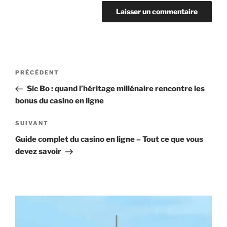
Navigation
Article
PRÉCÉDENT
de
précédent
Sic Bo : quand l’héritage millénaire rencontre les
l’article
bonus du casino en ligne
Article
SUIVANT
suivant
Guide complet du casino en ligne – Tout ce que vous
devez savoir