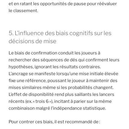
et en ratant les opportunités de pause pour réévaluer
le classement.
5. L’influence des biais cognitifs sur les
décisions de mise
Le biais de confirmation conduit les joueurs à
rechercher des séquences de dés qui confirment leurs
hypothèses, ignorant les résultats contraires.
L’ancrage se manifeste lorsqu’une mise initiale élevée
fixe une référence, poussant le joueur à maintenir des
mises similaires même si les probabilités changent.
L’effet de disponibilité rend plus saillants les lancers
récents (ex. « trois 6 »), incitant à parier sur la même
combinaison malgré l’indépendance statistique.
Pour contrer ces biais, il est recommandé de :