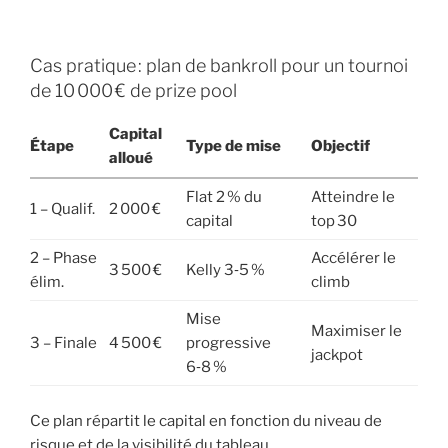
Cas pratique : plan de bankroll pour un tournoi
de 10 000 € de prize pool
Capital
Étape
Type de mise
Objectif
alloué
Flat 2 % du
Atteindre le
1 – Qualif.
2 000 €
capital
top 30
2 – Phase
Accélérer le
3 500 €
Kelly 3‑5 %
élim.
climb
Mise
Maximiser le
3 – Finale
4 500 €
progressive
jackpot
6‑8 %
Ce plan répartit le capital en fonction du niveau de
risque et de la visibilité du tableau.