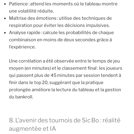
Patience : attend les moments où le tableau montre
une volatilité réduite.
Maîtrise des émotions : utilise des techniques de
respiration pour éviter les décisions impulsives.
Analyse rapide : calcule les probabilités de chaque
combinaison en moins de deux secondes grâce à
l’expérience.
Une corrélation a été observée entre le temps de jeu
moyen (en minutes) et le classement final : les joueurs
qui passent plus de 45 minutes par session tendent à
finir dans le top 20, suggérant que la pratique
prolongée améliore la lecture du tableau et la gestion
du bankroll.
8. L’avenir des tournois de Sic Bo : réalité
augmentée et IA