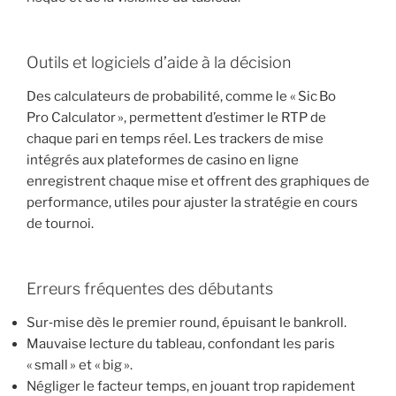
Outils et logiciels d’aide à la décision
Des calculateurs de probabilité, comme le « Sic Bo
Pro Calculator », permettent d’estimer le RTP de
chaque pari en temps réel. Les trackers de mise
intégrés aux plateformes de casino en ligne
enregistrent chaque mise et offrent des graphiques de
performance, utiles pour ajuster la stratégie en cours
de tournoi.
Erreurs fréquentes des débutants
Sur‑mise dès le premier round, épuisant le bankroll.
Mauvaise lecture du tableau, confondant les paris
« small » et « big ».
Négliger le facteur temps, en jouant trop rapidement