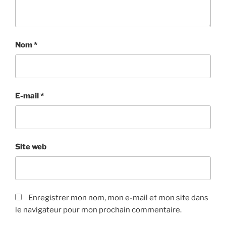
Nom
*
E-mail
*
Site web
Enregistrer mon nom, mon e-mail et mon site dans
le navigateur pour mon prochain commentaire.