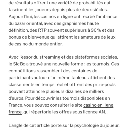
de résultats offrent une variété de probabilités qui
fascinent les joueurs depuis plus de deux siècles.
Aujourd’hui, les casinos en ligne ont recréé l’ambiance
du bazar oriental, avec des graphismes haute
définition, des RTP souvent supérieurs à 96 % et des
bonus de bienvenue qui attirent les amateurs de jeux
de casino du monde entier.
Avec l’essor du streaming et des plateformes sociales,
le Sic Bo a trouvé une nouvelle forme : les tournois. Ces
compétitions rassemblent des centaines de
participants autour d’un même tableau, affichent des
classements en temps réel et offrent des prize‑pools
pouvant atteindre plusieurs dizaines de milliers
d’euros. Pour découvrir les tournois disponibles en
France, vous pouvez consulter le site
casino en ligne
france
, qui répertorie les offres sous licence ANJ.
L’angle de cet article porte sur la psychologie du joueur.