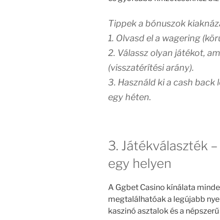
Tippek a bónuszok kiakná
1. Olvasd el a wagering (kör
2. Válassz olyan játékot, 
(visszatérítési arány).
3. Használd ki a cash back
egy héten.
3. Játékválaszték 
egy helyen
A Ggbet Casino kínálata minden 
megtalálhatóak a legújabb nyer
kaszinó asztalok és a népszerű