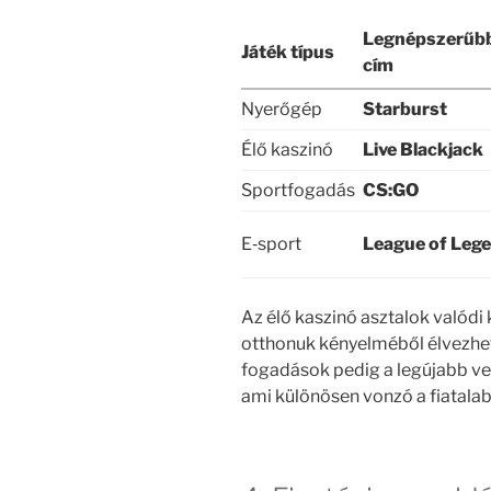
Legnépszerűb
Játék típus
cím
Nyerőgép
Starburst
Élő kaszinó
Live Blackjack
Sportfogadás
CS:GO
E‑sport
League of Leg
Az élő kaszinó asztalok valódi
otthonuk kényelméből élvezheti
fogadások pedig a legújabb ve
ami különösen vonzó a fiatala