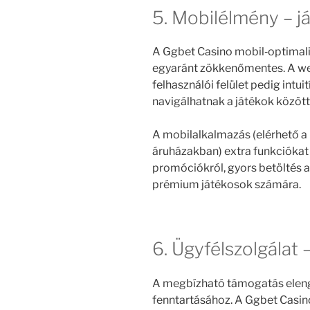
5. Mobilélmény – j
A Ggbet Casino mobil‑optimali
egyaránt zökkenőmentes. A webe
felhasználói felület pedig intui
navigálhatnak a játékok között
A mobilalkalmazás (elérhető a
áruházakban) extra funkciókat 
promóciókról, gyors betöltés a
prémium játékosok számára.
6. Ügyfélszolgálat 
A megbízható támogatás eleng
fenntartásához. A Ggbet Casino