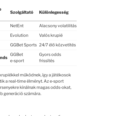
b
Szolgáltató
Különlegesség
NetEnt
Alacsony volatilitás
Evolution
Valós krupié
GGBet Sports
24/7 élő közvetítés
GGBet
Gyors odds
ends
e‑sport
frissítés
 krupiékkel működnek, így a játékosok
k a real‑time élményt. Az e‑sport
rsenyekre kínálnak magas odds‑okat,
bb generáció számára.