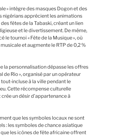
oyale » intègre des masques Dogon et des
 nigérians apprécient les animations
des fêtes de la Tabaski, créant un lien
eligieuse et le divertissement. De même,
cé le tournoi « Fête de la Musique », où
e musicale et augmente le RTP de 0,2 %
 la personnalisation dépasse les offres
al de Rio », organisé par un opérateur
out‑incluse à la ville pendant le
 jeu. Cette récompense culturelle
 crée un désir d’appartenance à
ment que les symboles locaux ne sont
ls : les symboles de chance asiatique
 que les icônes de fête africaine offrent