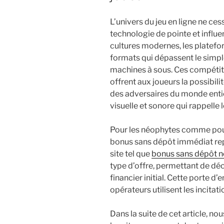
L’univers du jeu en ligne ne ces
technologie de pointe et influ
cultures modernes, les platefo
formats qui dépassent le simple 
machines à sous. Ces compétiti
offrent aux joueurs la possibi
des adversaires du monde entie
visuelle et sonore qui rappelle
Pour les néophytes comme pour 
bonus sans dépôt immédiat rep
site tel que
bonus sans dépôt 
type d’offre, permettant de dé
financier initial. Cette porte d’e
opérateurs utilisent les incitat
Dans la suite de cet article, no