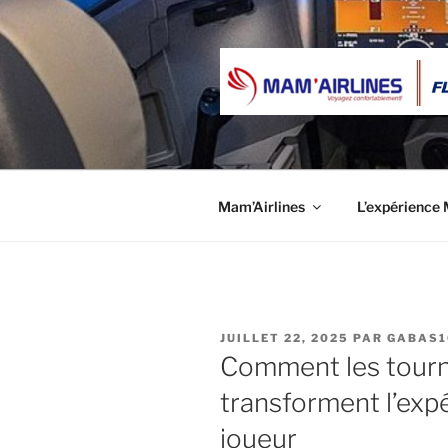
Aller
au
contenu
principal
MAM’AIRL
Voyagez confortablement
Mam’Airlines
L’expérience 
PUBLIÉ
JUILLET 22, 2025
PAR
GABAS1
LE
Comment les tourn
transforment l’expé
joueur