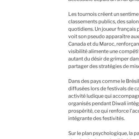
Les tournois créent un sentim
classements publics, des salons
quotidiens. Un joueur français p
voit son pseudo apparaître aux
Canada et du Maroc, renforçant 
visibilité alimente une compéti
autant du désir de grimper dans
partager des stratégies de mis
Dans des pays comme le Brésil,
diffusées lors de festivals de c
activité ludique qui accompagne
organisés pendant Diwali intèg
prospérité, ce qui renforce l’a
intégrante des festivités.
Sur le plan psychologique, la pa