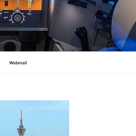
Webmail