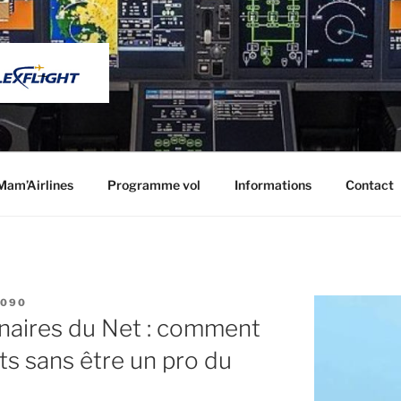
INES
Mam’Airlines
Programme vol
Informations
Contact
090
nnaires du Net : comment
ts sans être un pro du