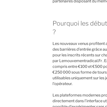
partenaires disposant du même
Pourquoi les début
?
Les nouveaux venus profitent a
des barrières d’entrée grâce 
pour les inscrits récents sur c
par Lemouvementradical.Fr . En 
compris entre €100 et €500 pou
€250 000 sous forme de tours g
utilisables uniquement sur les 
l’opérateur.​
Les plateformes modernes prop
directement dans l’interface ut
possible d’expérimenter sans ri