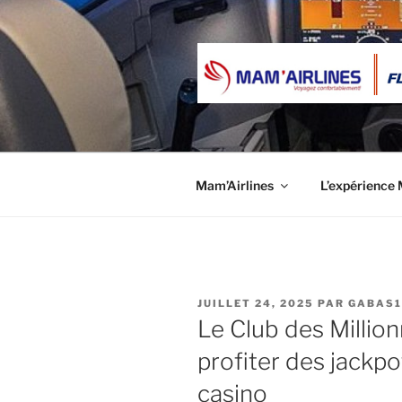
Aller
au
contenu
principal
MAM’AIRL
Voyagez confortablement
Mam’Airlines
L’expérience 
PUBLIÉ
JUILLET 24, 2025
PAR
GABAS1
LE
Le Club des Millio
profiter des jackpo
casino