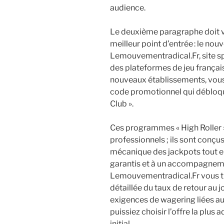
audience.
Le deuxième paragraphe doit 
meilleur point d’entrée : le no
Lemouvementradical.Fr, site sp
des plateformes de jeu française
nouveaux établissements, vous
code promotionnel qui débloque
Club ».
Ces programmes « High Roller »
professionnels ; ils sont conçus
mécanique des jackpots tout en
garantis et à un accompagnem
Lemouvementradical.Fr vous tr
détaillée du taux de retour au jo
exigences de wagering liées au
puissiez choisir l’offre la plus 
initial.