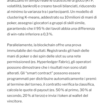
analizzano in tempo reale le statistiche di gioco (RTP,
volatilità, bankroll) e creano tavoli bilanciati, riducendo
al minimo la varianza tra i partecipanti. Un modello di
clustering K‑means, addestrato su 10 milioni di mani di
poker, assegna i giocatori a gruppi di skill simile,
garantendo che il 95 % dei tavoli abbia una differenza
di win‑rate inferiore a 0,3 %.
Parallelamente, la blockchain offre una prova
immutabile dei risultati. Registrando gli hash delle
mani di poker o dei spin delle slot su una rete
permissioned (es. Hyperledger Fabric), gli operatori
possono dimostrare che i risultati non sono stati
alterati. Gli “smart contract” possono essere
programmati per distribuire automaticamente i premi:
al termine del torneo, il contratto verifica la classifica,
calcola le quote di payout (es. 50 % al primo, 30 % al
secondo, 20 % al terzo) e invia i token al wallet del
vincitore.