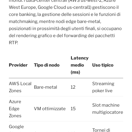
mondi: i data‑center centrali (AWS us‑west‑2, Azure
West Europe, Google Cloud us‑central1) gestiscono il
core banking, la gestione delle sessioni e le funzioni di
matchmaking, mentre nodi edge bare‑metal,
posizionati in prossimità degli utenti finali, si occupano
del rendering grafico e del forwarding dei pacchetti
RTP.
Latency
Provider
Tipo di nodo
medio
Uso tipico
(ms)
AWS Local
Streaming
Bare‑metal
12
Zones
poker live
Azure
Slot machine
Edge
VM ottimizzate
15
multigiocatore
Zones
Google
Tornei di