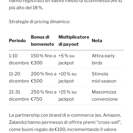
hanno registrato un valore medio di scommessa (AVS)
più alto del 18 %.
Strategie di pricing dinamico:
Bonus di
Moltiplicatore
Periodo
Nota
benvenuto
di payout
1‑10
150 % fino a
+5 % su
Attira early
dicembre
€300
jackpot
birds
11‑20
200 % fino a
+10 % su
Stimola
dicembre
€500
jackpot
mid‑season
21‑31
250 % fino a
+15 % su
Massimizza
dicembre
€750
jackpot
conversione
Le partnership con brand di e‑commerce (es. Amazon,
Zalando) hanno permesso di offrire premi “cross‑sell”,
come buoni regalo da €100, incrementando il valore