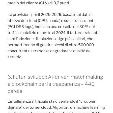
medio del cliente (CLV) di 0,7 punti.
Le previsioni per il 2025‑2026, basate sui dati di
utilizzo del cloud (CPU, banda) e sulle transazioni
(PCI‑DSS logs), indicano una crescita del 30 % del
traffico natalizio rispetto al 2024. Il fattore trainante
sarà l’adozione di soluzioni edge più capillari, che
permetteranno di gestire picchi di oltre 500 000
concurrent users senza degradare la qualità del
servizio.
6. Futuri sviluppi: AI‑driven matchmaking
e blockchain per la trasparenza – 440
parole
L’intelligenza artificiale sta diventando il “croupier
digitale” dei tornei cloud. Algoritmi di machine learning