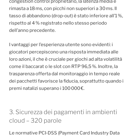
congestion control proprietario, la latenza media è
rimasta a 18 ms, con picchi non superiori a 30 ms. Il
tasso di abbandono (drop‑out) è stato inferiore all’1 %,
rispetto al 4 % registrato nello stesso periodo
dell’anno precedente.
I vantaggi per l’esperienza utente sono evidenti: i
giocatori percepiscono una risposta immediata alle
loro azioni, il che è cruciale per giochi ad alta volatilità
come il baccarat o le slot con RTP 96,5 %. Inoltre, la
trasparenza offerta dal monitoraggio in tempo reale
dei pacchetti favorisce la fiducia, soprattutto quando i
premi natalizi superano i 100 000 €.
3. Sicurezza dei pagamenti in ambienti
cloud – 320 parole
Le normative PCI‑DSS (Payment Card Industry Data