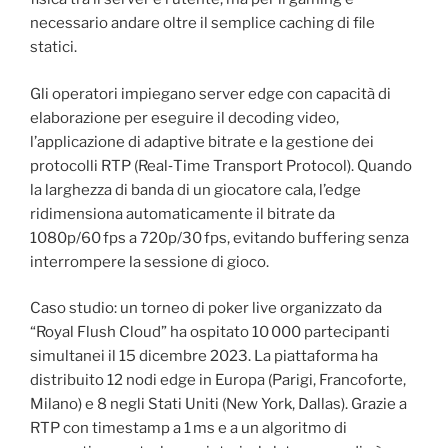
necessario andare oltre il semplice caching di file
statici.
Gli operatori impiegano server edge con capacità di
elaborazione per eseguire il decoding video,
l’applicazione di adaptive bitrate e la gestione dei
protocolli RTP (Real‑Time Transport Protocol). Quando
la larghezza di banda di un giocatore cala, l’edge
ridimensiona automaticamente il bitrate da
1080p/60 fps a 720p/30 fps, evitando buffering senza
interrompere la sessione di gioco.
Caso studio: un torneo di poker live organizzato da
“Royal Flush Cloud” ha ospitato 10 000 partecipanti
simultanei il 15 dicembre 2023. La piattaforma ha
distribuito 12 nodi edge in Europa (Parigi, Francoforte,
Milano) e 8 negli Stati Uniti (New York, Dallas). Grazie a
RTP con timestamp a 1 ms e a un algoritmo di