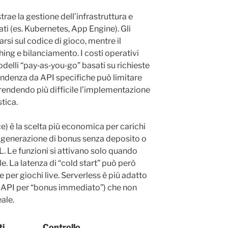
rae la gestione dell’infrastruttura e
ti (es. Kubernetes, App Engine). Gli
si sul codice di gioco, mentre il
hing e bilanciamento. I costi operativi
odelli “pay‑as‑you‑go” basati su richieste
ndenza da API specifiche può limitare
, rendendo più difficile l’implementazione
stica.
ce) è la scelta più economica per carichi
la generazione di bonus senza deposito o
L. Le funzioni si attivano solo quando
e. La latenza di “cold start” può però
 per giochi live. Serverless è più adatto
s. API per “bonus immediato”) che non
ale.
ti
Controllo