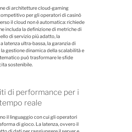
one di architetture cloud‑gaming
ompetitivo per gli operatori di casinò
 verso il cloud non è automatica: richiede
e includa la definizione di metriche di
lo di servizio più adatto, la
a latenza ultra‑bassa, la garanzia di
 la gestione dinamica della scalabilità e
stematico può trasformare le sfide
ita sostenibile.
siti di performance per i
 tempo reale
 il linguaggio con cui gli operatori
taforma di gioco. La latenza, ovvero il
o di dati per raggiungere il server e