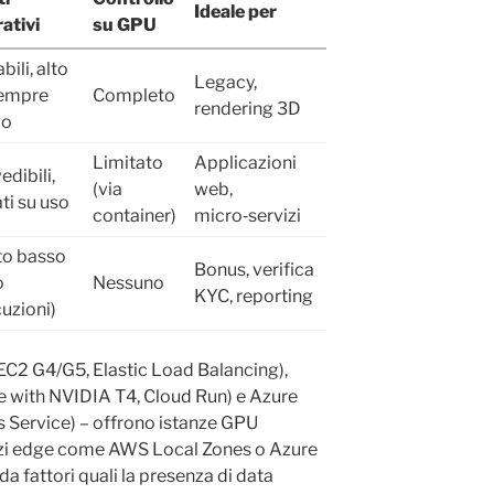
Ideale per
ativi
su GPU
bili, alto
Legacy,
sempre
Completo
rendering 3D
vo
Limitato
Applicazioni
edibili,
(via
web,
ti su uso
container)
micro‑servizi
to basso
Bonus, verifica
o
Nessuno
KYC, reporting
uzioni)
(EC2 G4/G5, Elastic Load Balancing),
 with NVIDIA T4, Cloud Run) e Azure
 Service) – offrono istanze GPU
izi edge come AWS Local Zones o Azure
a fattori quali la presenza di data