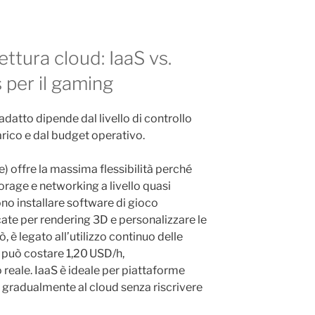
tettura cloud: IaaS vs.
 per il gaming
 adatto dipende dal livello di controllo
carico e dal budget operativo.
e) offre la massima flessibilità perché
orage e networking a livello quasi
no installare software di gioco
ate per rendering 3D e personalizzare le
ò, è legato all’utilizzo continuo delle
 può costare 1,20 USD/h,
reale. IaaS è ideale per piattaforme
gradualmente al cloud senza riscrivere