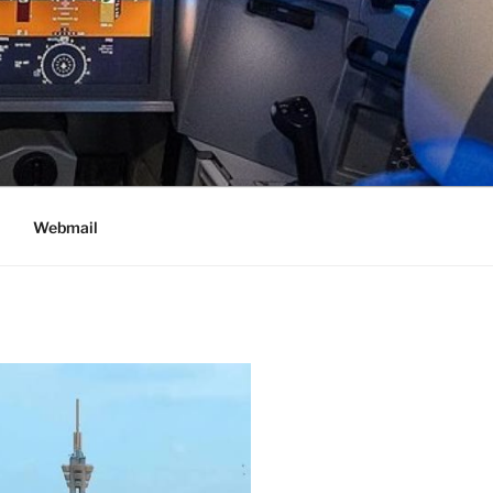
Webmail