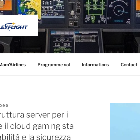
INES
Mam’Airlines
Programme vol
Informations
Contact
090
ruttura server per i
 il cloud gaming sta
bilità e la sicurezza