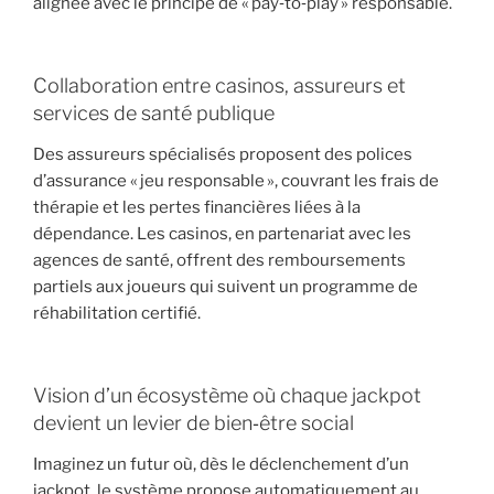
alignée avec le principe de « pay‑to‑play » responsable.
Collaboration entre casinos, assureurs et
services de santé publique
Des assureurs spécialisés proposent des polices
d’assurance « jeu responsable », couvrant les frais de
thérapie et les pertes financières liées à la
dépendance. Les casinos, en partenariat avec les
agences de santé, offrent des remboursements
partiels aux joueurs qui suivent un programme de
réhabilitation certifié.
Vision d’un écosystème où chaque jackpot
devient un levier de bien‑être social
Imaginez un futur où, dès le déclenchement d’un
jackpot, le système propose automatiquement au