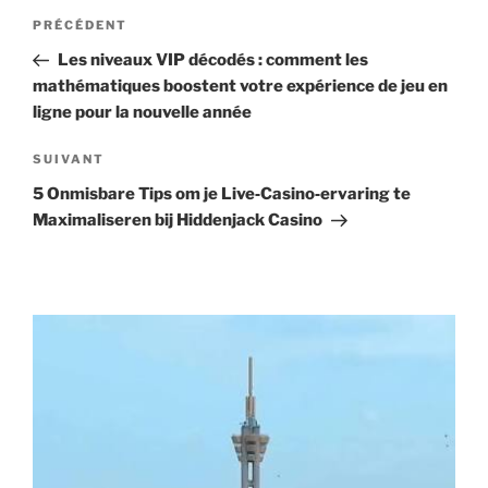
Navigation
Article
PRÉCÉDENT
de
précédent
Les niveaux VIP décodés : comment les
l’article
mathématiques boostent votre expérience de jeu en
ligne pour la nouvelle année
Article
SUIVANT
suivant
5 Onmisbare Tips om je Live‑Casino‑ervaring te
Maximaliseren bij Hiddenjack Casino