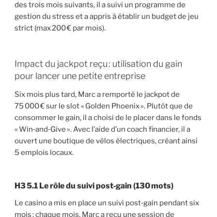
des trois mois suivants, il a suivi un programme de
gestion du stress et a appris à établir un budget de jeu
strict (max 200 € par mois).
Impact du jackpot reçu : utilisation du gain
pour lancer une petite entreprise
Six mois plus tard, Marc a remporté le jackpot de
75 000 € sur le slot « Golden Phoenix ». Plutôt que de
consommer le gain, il a choisi de le placer dans le fonds
« Win‑and‑Give ». Avec l’aide d’un coach financier, il a
ouvert une boutique de vélos électriques, créant ainsi
5 emplois locaux.
H3 5.1 Le rôle du suivi post‑gain (130 mots)
Le casino a mis en place un suivi post‑gain pendant six
mois : chaque mois, Marc a reçu une session de