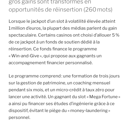
gros gains sont transformés en
opportunités de réinsertion (260 mots)
Lorsque le jackpot d’un slot à volatilité élevée atteint
1 million d’euros, la plupart des médias parlent du gain
spectaculaire. Certains casinos ont choisi d’allouer 5 %
de ce jackpot à un fonds de soutien dédié à la
réinsertion. Ce fonds finance le programme
« Win‑and‑Give », qui propose aux gagnants un
accompagnement financier personnalisé.
Le programme comprend : une formation de trois jours
sur la gestion de patrimoine, un coaching mensuel
pendant six mois, et un micro‑crédit à taux zéro pour
lancer une activité. Un gagnant du slot « Mega Fortune »
a ainsi pu financer ses études d’ingénierie grâce à ce
dispositif, évitant le piège du « money‑laundering »
personnel.