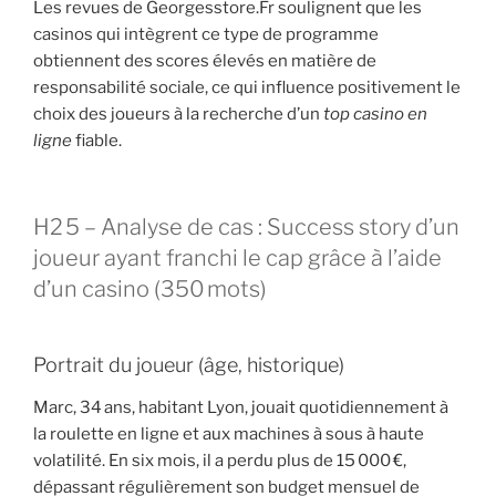
Les revues de Georgesstore.Fr soulignent que les
casinos qui intègrent ce type de programme
obtiennent des scores élevés en matière de
responsabilité sociale, ce qui influence positivement le
choix des joueurs à la recherche d’un
top casino en
ligne
fiable.
H2 5 – Analyse de cas : Success story d’un
joueur ayant franchi le cap grâce à l’aide
d’un casino (350 mots)
Portrait du joueur (âge, historique)
Marc, 34 ans, habitant Lyon, jouait quotidiennement à
la roulette en ligne et aux machines à sous à haute
volatilité. En six mois, il a perdu plus de 15 000 €,
dépassant régulièrement son budget mensuel de