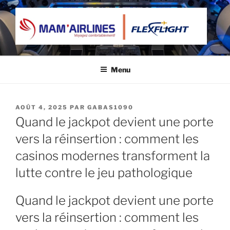
Aller
au
contenu
principal
MAM’AIRLINES
Voyagez confortablement
Menu
PUBLIÉ
AOÛT 4, 2025
PAR
GABAS1090
LE
Quand le jackpot devient une porte
vers la réinsertion : comment les
casinos modernes transforment la
lutte contre le jeu pathologique
Quand le jackpot devient une porte
vers la réinsertion : comment les