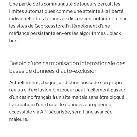
Une partie de la communauté de joueurs perçoit les
limites automatiques comme une atteinte à la liberté
individuelle. Les forums de discussion, notamment sur
les sites de Georgesstore.Fr, témoignent d’une
méfiance persistante envers les algorithmes « black
box ».
Besoin d’une harmonisation internationale des
bases de données d’auto‑exclusion
Actuellement, chaque juridiction possède son propre
registre d’exclusion. Un joueur peut facilement passer
d’un casino français à un site maltais sans être bloqué.
La création d’une base de données européenne,
accessible via API sécurisée, serait une avancée
majeure.