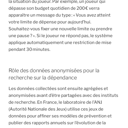
la situation du joueur. Par exemple, un joueur qui
dépasse son budget quotidien de 200 € verra
apparaître un message du type : « Vous avez atteint
votre limite de dépense pour aujourd’hui.
Souhaitez‑vous fixer une nouvelle limite ou prendre
une pause ? ». Si le joueur ne répond pas, le système
applique automatiquement une restriction de mise
pendant 30 minutes.
Rôle des données anonymisées pour la
recherche sur la dépendance
Les données collectées sont ensuite agrégées et
anonymisées avant d’être partagées avec des instituts
de recherche. En France, le laboratoire de l’ANJ
(Autorité Nationale des Jeux) utilise ces jeux de
données pour affiner ses modèles de prévention et
publier des rapports annuels sur l’évolution de la