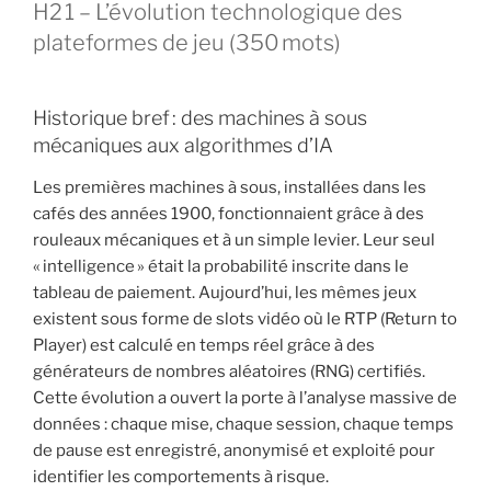
H2 1 – L’évolution technologique des
plateformes de jeu (350 mots)
Historique bref : des machines à sous
mécaniques aux algorithmes d’IA
Les premières machines à sous, installées dans les
cafés des années 1900, fonctionnaient grâce à des
rouleaux mécaniques et à un simple levier. Leur seul
« intelligence » était la probabilité inscrite dans le
tableau de paiement. Aujourd’hui, les mêmes jeux
existent sous forme de slots vidéo où le RTP (Return to
Player) est calculé en temps réel grâce à des
générateurs de nombres aléatoires (RNG) certifiés.
Cette évolution a ouvert la porte à l’analyse massive de
données : chaque mise, chaque session, chaque temps
de pause est enregistré, anonymisé et exploité pour
identifier les comportements à risque.