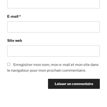
E-mail
*
Site web
Enregistrer mon nom, mon e-mail et mon site dans
le navigateur pour mon prochain commentaire.