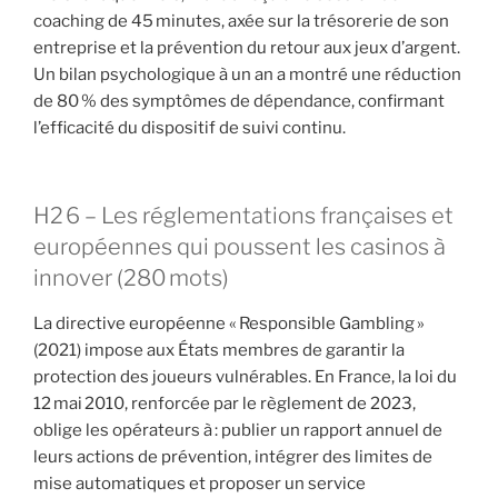
coaching de 45 minutes, axée sur la trésorerie de son
entreprise et la prévention du retour aux jeux d’argent.
Un bilan psychologique à un an a montré une réduction
de 80 % des symptômes de dépendance, confirmant
l’efficacité du dispositif de suivi continu.
H2 6 – Les réglementations françaises et
européennes qui poussent les casinos à
innover (280 mots)
La directive européenne « Responsible Gambling »
(2021) impose aux États membres de garantir la
protection des joueurs vulnérables. En France, la loi du
12 mai 2010, renforcée par le règlement de 2023,
oblige les opérateurs à : publier un rapport annuel de
leurs actions de prévention, intégrer des limites de
mise automatiques et proposer un service