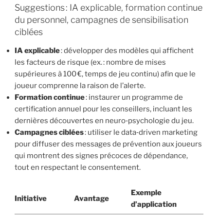
Suggestions : IA explicable, formation continue
du personnel, campagnes de sensibilisation
ciblées
IA explicable
: développer des modèles qui affichent
les facteurs de risque (ex. : nombre de mises
supérieures à 100 €, temps de jeu continu) afin que le
joueur comprenne la raison de l’alerte.
Formation continue
: instaurer un programme de
certification annuel pour les conseillers, incluant les
dernières découvertes en neuro‑psychologie du jeu.
Campagnes ciblées
: utiliser le data‑driven marketing
pour diffuser des messages de prévention aux joueurs
qui montrent des signes précoces de dépendance,
tout en respectant le consentement.
Exemple
Initiative
Avantage
d’application