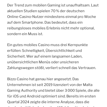
Der Trend zum mobilen Gaming ist unaufhaltsam. Laut
aktuellen Studien spielen 70 % der deutschen
Online‑Casino‑Nutzer mindestens einmal pro Woche
auf dem Smartphone. Das bedeutet, dass ein
reibungsloses mobiles Erlebnis nicht mehr optional,
sondern ein Muss ist.
Ein gutes mobiles Casino muss drei Kernpunkte
erfüllen: Schnelligkeit, Übersichtlichkeit und
Sicherheit. Wer auf einem langsamen Laden,
unübersichtlichen Menüs oder unsicheren
Zahlungswegen stößt, verliert schnell das Vertrauen.
Bizzo Casino hat genau hier angesetzt. Das
Unternehmen ist seit 2019 lizenziert von der Malta
Gaming Authority und bietet über 3 000 Spiele, die alle
für iOS und Android optimiert sind. Bereits im ersten
Quartal 2024 zeigte die interne Analyse, dass die