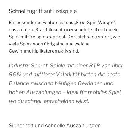
Schnellzugriff auf Freispiele
Ein besonderes Feature ist das „Free‑Spin‑Widget“,
das auf dem Startbildschirm erscheint, sobald du ein
Spiel mit Freispins startest. Dort siehst du sofort, wie
viele Spins noch übrig sind und welche
Gewinnmultiplikatoren aktiv sind.
Industry Secret: Spiele mit einer RTP von über
96 % und mittlerer Volatilität bieten die beste
Balance zwischen häufigen Gewinnen und
hohen Auszahlungen – ideal für mobiles Spiel,
wo du schnell entscheiden willst.
Sicherheit und schnelle Auszahlungen