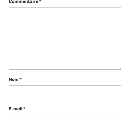
Commentaire
*
Nom
*
E-mail
*