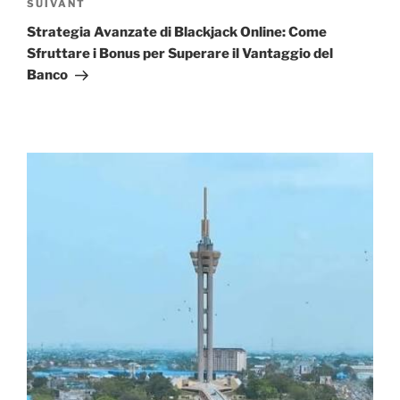
Article
SUIVANT
suivant
Strategia Avanzate di Blackjack Online: Come
Sfruttare i Bonus per Superare il Vantaggio del
Banco