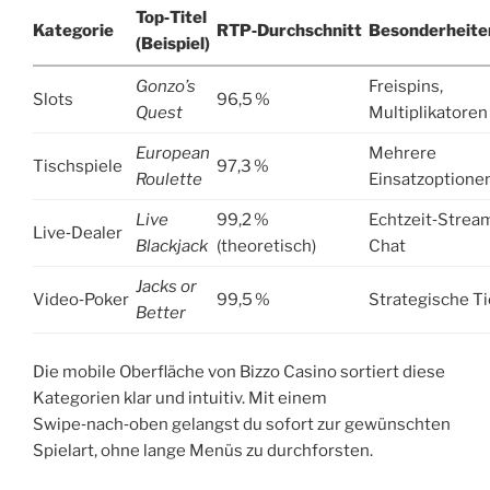
Top‑Titel
Kategorie
RTP‑Durchschnitt
Besonderheite
(Beispiel)
Gonzo’s
Freispins,
Slots
96,5 %
Quest
Multiplikatoren
European
Mehrere
Tischspiele
97,3 %
Roulette
Einsatzoptione
Live
99,2 %
Echtzeit‑Strea
Live‑Dealer
Blackjack
(theoretisch)
Chat
Jacks or
Video‑Poker
99,5 %
Strategische Ti
Better
Die mobile Oberfläche von Bizzo Casino sortiert diese
Kategorien klar und intuitiv. Mit einem
Swipe‑nach‑oben gelangst du sofort zur gewünschten
Spielart, ohne lange Menüs zu durchforsten.