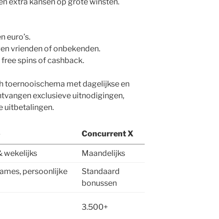
en extra kansen op grote winsten.
n euro’s.
gen vrienden of onbekenden.
 free spins of cashback.
h toernooischema met dagelijkse en
ntvangen exclusieve uitnodigingen,
e uitbetalingen.
o
Concurrent X
& wekelijks
Maandelijks
ames, persoonlijke
Standaard
bonussen
3.500+