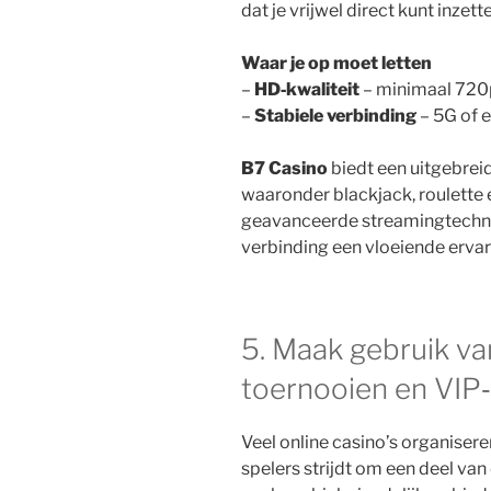
dat je vrijwel direct kunt inzet
Waar je op moet letten
–
HD‑kwaliteit
– minimaal 720p
–
Stabiele verbinding
– 5G of e
B7 Casino
biedt een uitgebreid
waaronder blackjack, roulette 
geavanceerde streamingtechnol
verbinding een vloeiende ervari
5. Maak gebruik va
toernooien en VIP
Veel online casino’s organiser
spelers strijdt om een deel van