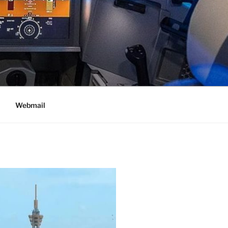
Webmail