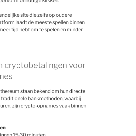
voorkomt onnodige klikken.
ndelijke site die zelfs op oudere
latform laadt de meeste spellen binnen
eer tijd hebt om te spelen en minder
n cryptobetalingen voor
ames
 Ethereum staan bekend om hun directe
ot traditionele bankmethoden, waarbij
ren, zijn crypto‑opnames vaak binnen
gen
innen 15‑30 minuten.