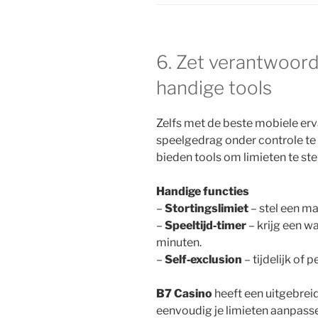
6. Zet verantwoor
handige tools
Zelfs met de beste mobiele erva
speelgedrag onder controle t
bieden tools om limieten te stel
Handige functies
–
Stortingslimiet
– stel een m
–
Speeltijd‑timer
– krijg een w
minuten.
–
Self‑exclusion
– tijdelijk of 
B7 Casino
heeft een uitgebrei
eenvoudig je limieten aanpasse