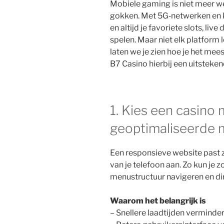
Mobiele gaming is niet meer we
gokken. Met 5G‑netwerken en k
en altijd je favoriete slots, l
spelen. Maar niet elk platform le
laten we je zien hoe je het mee
B7 Casino hierbij een uitsteken
1. Kies een casino
geoptimaliseerde 
Een responsieve website past 
van je telefoon aan. Zo kun je
menustructuur navigeren en dir
Waarom het belangrijk is
– Snellere laadtijden verminder