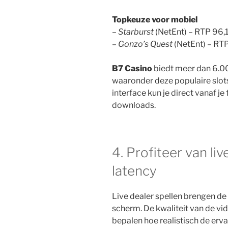
Topkeuze voor mobiel
–
Starburst
(NetEnt) – RTP 96,1%
–
Gonzo’s Quest
(NetEnt) – RTP
B7 Casino
biedt meer dan 6.00
waaronder deze populaire slot
interface kun je direct vanaf je
downloads.
4. Profiteer van li
latency
Live dealer spellen brengen de 
scherm. De kwaliteit van de vi
bepalen hoe realistisch de erva