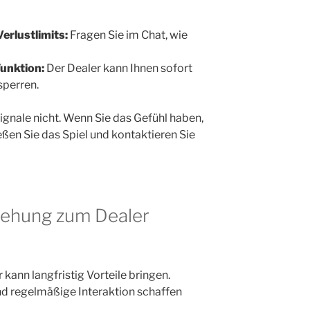
erlustlimits:
Fragen Sie im Chat, wie
Funktion:
Der Dealer kann Ihnen sofort
sperren.
ignale nicht. Wenn Sie das Gefühl haben,
ießen Sie das Spiel und kontaktieren Sie
ziehung zum Dealer
 kann langfristig Vorteile bringen.
d regelmäßige Interaktion schaffen