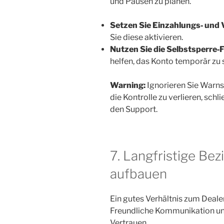
und Pausen zu planen.
Setzen Sie Einzahlungs‑ und V
Sie diese aktivieren.
Nutzen Sie die Selbstsperre‑
helfen, das Konto temporär zu 
Warning:
Ignorieren Sie Warns
die Kontrolle zu verlieren, schl
den Support.
7. Langfristige Be
aufbauen
Ein gutes Verhältnis zum Dealer
Freundliche Kommunikation un
Vertrauen.