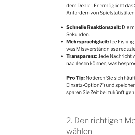
dem Dealer. Er ermöglicht das 
Anfordern von Spielstatistike
Schnelle Reaktionszeit:
Die me
Sekunden.
Mehrsprachigkeit:
Ice Fishing
was Missverständnisse reduzie
Transparenz:
Jede Nachricht w
nachlesen können, was bespro
Pro Tip:
Notieren Sie sich häufi
Einsatz‑Option?“) und speicher
sparen Sie Zeit bei zukünftigen
2. Den richtigen M
wählen