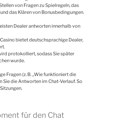
Stellen von Fragen zu Spielregeln, das
n und das Klären von Bonusbedingungen.
isten Dealer antworten innerhalb von
 Casino bietet deutschsprachige Dealer,
rt.
ird protokolliert, sodass Sie später
chen wurde.
ge Fragen (z. B. „Wie funktioniert die
n Sie die Antworten im Chat‑Verlauf. So
 Sitzungen.
oment für den Chat