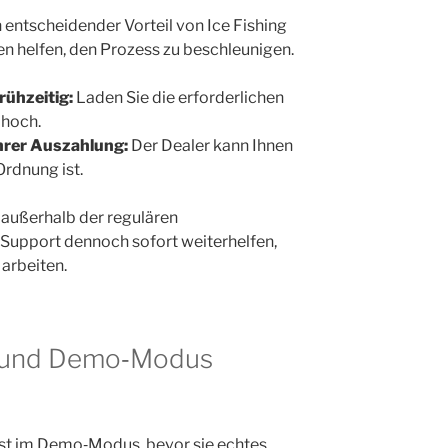
 entscheidender Vorteil von Ice Fishing
en helfen, den Prozess zu beschleunigen.
rühzeitig:
Laden Sie die erforderlichen
hoch.
hrer Auszahlung:
Der Dealer kann Ihnen
 Ordnung ist.
außerhalb der regulären
‑Support dennoch sofort weiterhelfen,
 arbeiten.
g und Demo‑Modus
erst im Demo‑Modus, bevor sie echtes