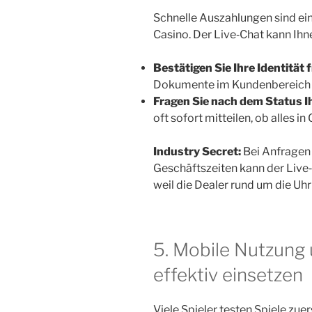
Schnelle Auszahlungen sind ein
Casino. Der Live‑Chat kann Ihn
Bestätigen Sie Ihre Identität f
Dokumente im Kundenbereich 
Fragen Sie nach dem Status I
oft sofort mitteilen, ob alles in
Industry Secret:
Bei Anfragen 
Geschäftszeiten kann der Live
weil die Dealer rund um die Uhr
5. Mobile Nutzun
effektiv einsetzen
Viele Spieler testen Spiele zu