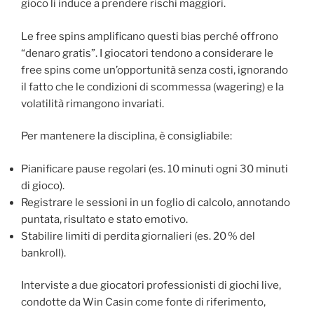
gioco li induce a prendere rischi maggiori.
Le free spins amplificano questi bias perché offrono
“denaro gratis”. I giocatori tendono a considerare le
free spins come un’opportunità senza costi, ignorando
il fatto che le condizioni di scommessa (wagering) e la
volatilità rimangono invariati.
Per mantenere la disciplina, è consigliabile:
Pianificare pause regolari (es. 10 minuti ogni 30 minuti
di gioco).
Registrare le sessioni in un foglio di calcolo, annotando
puntata, risultato e stato emotivo.
Stabilire limiti di perdita giornalieri (es. 20 % del
bankroll).
Interviste a due giocatori professionisti di giochi live,
condotte da Win Casin come fonte di riferimento,