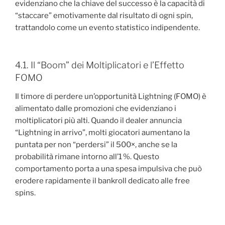
evidenziano che la chiave del successo è la capacità di
“staccare” emotivamente dal risultato di ogni spin,
trattandolo come un evento statistico indipendente.
4.1. Il “Boom” dei Moltiplicatori e l’Effetto
FOMO
Il timore di perdere un’opportunità Lightning (FOMO) è
alimentato dalle promozioni che evidenziano i
moltiplicatori più alti. Quando il dealer annuncia
“Lightning in arrivo”, molti giocatori aumentano la
puntata per non “perdersi” il 500×, anche se la
probabilità rimane intorno all’1 %. Questo
comportamento porta a una spesa impulsiva che può
erodere rapidamente il bankroll dedicato alle free
spins.