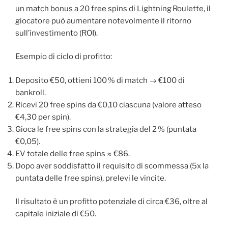
un match bonus a 20 free spins di Lightning Roulette, il
giocatore può aumentare notevolmente il ritorno
sull’investimento (ROI).
Esempio di ciclo di profitto:
Deposito €50, ottieni 100 % di match → €100 di
bankroll.
Ricevi 20 free spins da €0,10 ciascuna (valore atteso
€4,30 per spin).
Gioca le free spins con la strategia del 2 % (puntata
€0,05).
EV totale delle free spins ≈ €86.
Dopo aver soddisfatto il requisito di scommessa (5x la
puntata delle free spins), prelevi le vincite.
Il risultato è un profitto potenziale di circa €36, oltre al
capitale iniziale di €50.