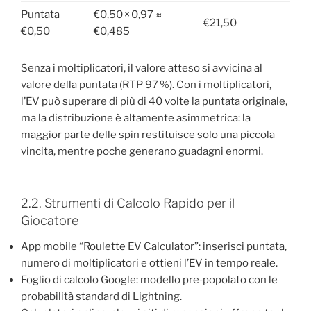
Puntata
€0,50 × 0,97 ≈
€21,50
€0,50
€0,485
Senza i moltiplicatori, il valore atteso si avvicina al
valore della puntata (RTP 97 %). Con i moltiplicatori,
l’EV può superare di più di 40 volte la puntata originale,
ma la distribuzione è altamente asimmetrica: la
maggior parte delle spin restituisce solo una piccola
vincita, mentre poche generano guadagni enormi.
2.2. Strumenti di Calcolo Rapido per il
Giocatore
App mobile “Roulette EV Calculator”: inserisci puntata,
numero di moltiplicatori e ottieni l’EV in tempo reale.
Foglio di calcolo Google: modello pre‑popolato con le
probabilità standard di Lightning.