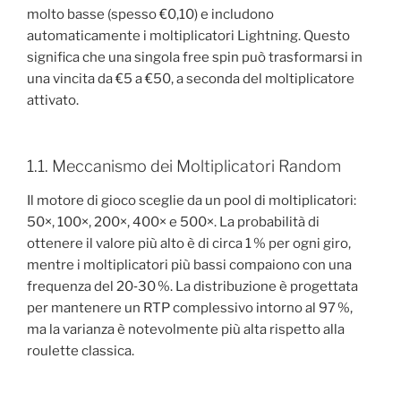
molto basse (spesso €0,10) e includono
automaticamente i moltiplicatori Lightning. Questo
significa che una singola free spin può trasformarsi in
una vincita da €5 a €50, a seconda del moltiplicatore
attivato.
1.1. Meccanismo dei Moltiplicatori Random
Il motore di gioco sceglie da un pool di moltiplicatori:
50×, 100×, 200×, 400× e 500×. La probabilità di
ottenere il valore più alto è di circa 1 % per ogni giro,
mentre i moltiplicatori più bassi compaiono con una
frequenza del 20‑30 %. La distribuzione è progettata
per mantenere un RTP complessivo intorno al 97 %,
ma la varianza è notevolmente più alta rispetto alla
roulette classica.