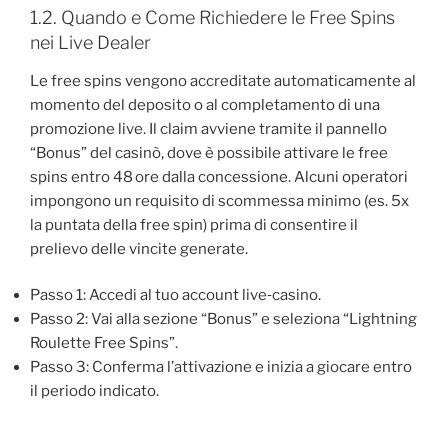
1.2. Quando e Come Richiedere le Free Spins
nei Live Dealer
Le free spins vengono accreditate automaticamente al
momento del deposito o al completamento di una
promozione live. Il claim avviene tramite il pannello
“Bonus” del casinò, dove è possibile attivare le free
spins entro 48 ore dalla concessione. Alcuni operatori
impongono un requisito di scommessa minimo (es. 5x
la puntata della free spin) prima di consentire il
prelievo delle vincite generate.
Passo 1: Accedi al tuo account live‑casino.
Passo 2: Vai alla sezione “Bonus” e seleziona “Lightning
Roulette Free Spins”.
Passo 3: Conferma l’attivazione e inizia a giocare entro
il periodo indicato.