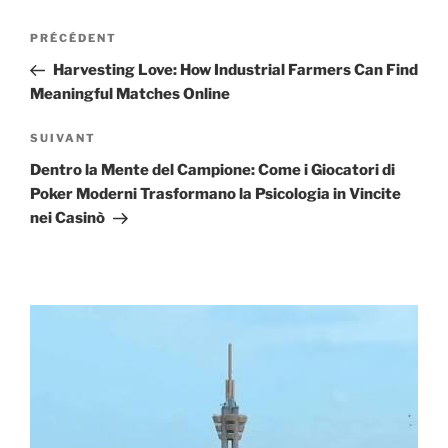
Navigation
Article
PRÉCÉDENT
de
précédent
Harvesting Love: How Industrial Farmers Can Find
l’article
Meaningful Matches Online
Article
SUIVANT
suivant
Dentro la Mente del Campione: Come i Giocatori di
Poker Moderni Trasformano la Psicologia in Vincite
nei Casinò