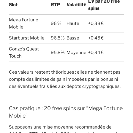
EV par 20 free
Slot
RTP
Volatilité
spins
Mega Fortune
96 %
Haute
+0,38 €
Mobile
Starburst Mobile
96,5%
Basse
+0,45 €
Gonzo’s Quest
95,8%
Moyenne
+0,34 €
Touch
Ces valeurs restent théoriques ; elles ne tiennent pas
compte des limites de gain imposées par le bonus ni
des éventuels frais liés aux dépôts cryptographiques.
Cas pratique : 20 free spins sur “Mega Fortune
Mobile”
Supposons une mise moyenne recommandée de