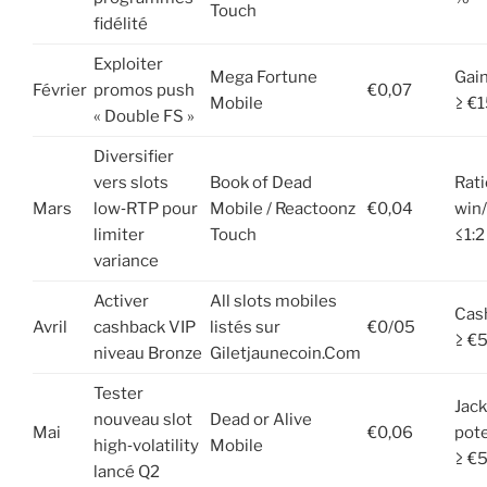
Touch
fidélité
Exploiter
Mega Fortune
Gain
Février
promos push
€0,07
Mobile
≥ €
« Double FS »
Diversifier
vers slots
Book of Dead
Rati
Mars
low‑RTP pour
Mobile / Reactoonz
€0,04
win/
limiter
Touch
≤1:2
variance
Activer
All slots mobiles
Cas
Avril
cashback VIP
listés sur
€0/05
≥ €
niveau Bronze
Giletjaunecoin.Com
Tester
Jac
nouveau slot
Dead or Alive
Mai
€0,06
pote
high‑volatility
Mobile
≥ €
lancé Q2