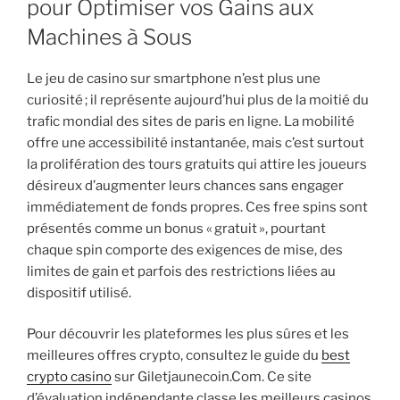
pour Optimiser vos Gains aux
Machines à Sous
Le jeu de casino sur smartphone n’est plus une
curiosité ; il représente aujourd’hui plus de la moitié du
trafic mondial des sites de paris en ligne. La mobilité
offre une accessibilité instantanée, mais c’est surtout
la prolifération des tours gratuits qui attire les joueurs
désireux d’augmenter leurs chances sans engager
immédiatement de fonds propres. Ces free spins sont
présentés comme un bonus « gratuit », pourtant
chaque spin comporte des exigences de mise, des
limites de gain et parfois des restrictions liées au
dispositif utilisé.
Pour découvrir les plateformes les plus sûres et les
meilleures offres crypto, consultez le guide du
best
crypto casino
sur Giletjaunecoin.Com. Ce site
d’évaluation indépendante classe les meilleurs casinos