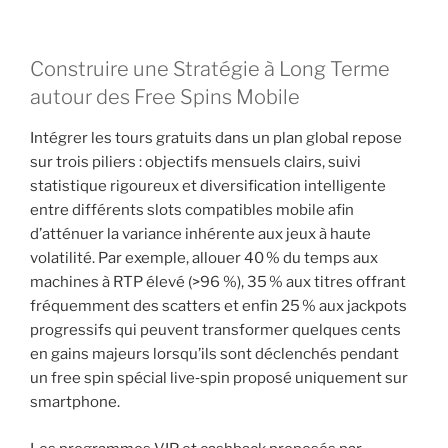
Construire une Stratégie à Long Terme
autour des Free Spins Mobile
Intégrer les tours gratuits dans un plan global repose
sur trois piliers : objectifs mensuels clairs, suivi
statistique rigoureux et diversification intelligente
entre différents slots compatibles mobile afin
d’atténuer la variance inhérente aux jeux à haute
volatilité. Par exemple, allouer 40 % du temps aux
machines à RTP élevé (>96 %), 35 % aux titres offrant
fréquemment des scatters et enfin 25 % aux jackpots
progressifs qui peuvent transformer quelques cents
en gains majeurs lorsqu’ils sont déclenchés pendant
un free spin spécial live‑spin proposé uniquement sur
smartphone.