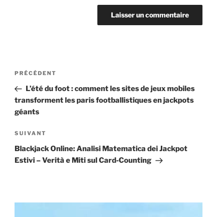
Navigation
Article
PRÉCÉDENT
de
précédent
L’été du foot : comment les sites de jeux mobiles
l’article
transforment les paris footballistiques en jackpots
géants
Article
SUIVANT
suivant
Blackjack Online: Analisi Matematica dei Jackpot
Estivi – Verità e Miti sul Card‑Counting