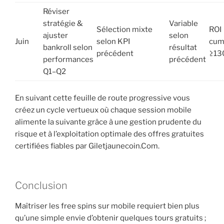
Réviser
stratégie &
Variable
Sélection mixte
ROI
ajuster
selon
Juin
selon KPI
cum
bankroll selon
résultat
précédent
≥13
performances
précédent
Q1–Q2
En suivant cette feuille de route progressive vous
créez un cycle vertueux où chaque session mobile
alimente la suivante grâce à une gestion prudente du
risque et à l’exploitation optimale des offres gratuites
certifiées fiables par Giletjaunecoin.Com.
Conclusion
Maîtriser les free spins sur mobile requiert bien plus
qu’une simple envie d’obtenir quelques tours gratuits ;