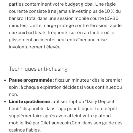
parties contaminent votre budget global. Une règle
courante consiste à ne jamais investir plus de 10 % du
bankroll total dans une session mobile courte (15‑30
minutes). Cette marge protège contre l’érosion rapide
due aux bad beats fréquents sur écran tactile où le
glissement accidentel peut entraîner une mise
involontairement élevée.
Techniques anti‑chasing
Pause programmée
: fixez un minuteur dès le premier
spin ; à chaque expiration décidez si vous continuez ou
non.
Limite quotidienne
: utilisez l’option “Daily Deposit
Limit” disponible dans l’app pour bloquer tout dépôt
supplémentaire après avoir atteint votre plafond
mobile fixé par Giletjaunecoin.Com dans son guide des
casinos fiables.