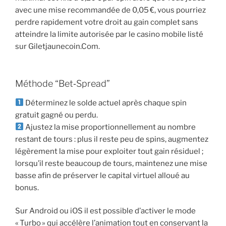
avec une mise recommandée de 0,05 €, vous pourriez
perdre rapidement votre droit au gain complet sans
atteindre la limite autorisée par le casino mobile listé
sur Giletjaunecoin.Com.
Méthode “Bet‑Spread”
Déterminez le solde actuel après chaque spin
gratuit gagné ou perdu.
Ajustez la mise proportionnellement au nombre
restant de tours : plus il reste peu de spins, augmentez
légèrement la mise pour exploiter tout gain résiduel ;
lorsqu’il reste beaucoup de tours, maintenez une mise
basse afin de préserver le capital virtuel alloué au
bonus.
Sur Android ou iOS il est possible d’activer le mode
« Turbo » qui accélère l’animation tout en conservant la