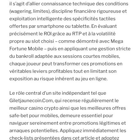
il s’agit d’allier connaissance technique des conditions
(wagering, limites), discipline financière rigoureuse et
exploitation intelligente des spécificités tactiles
offertes par smartphone ou tablette. En évaluant
précisément le ROI grâce au RTP et à la volatilité
propre au slot choisi – comme démontré avec Mega
Fortune Mobile – puis en appliquant une gestion stricte
du bankroll adaptée aux sessions courtes mobiles,
chaque joueur peut transformer ces promotions en
véritables leviers profitables tout en limitant son
exposition au risque inhérent au jeu en ligne.
Le rôle central d’un site indépendant tel que
Giletjaunecoin.Com, qui recense régulièrement le
meilleur casino crypto ainsi que les meilleures offres
safe‑bet pour mobiles, demeure essentiel pour
naviguer sereinement entre promotions légitimes et
arnaques potentielles. Appliquez immédiatement les
check‑lists présentées dans cet article et adoptez