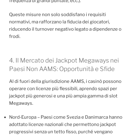
frequenza di grandi puntate, ecc.).
Queste misure non solo soddisfano i requisiti
normativi, ma rafforzano la fiducia dei giocatori,
riducendo il turnover negativo legato a dipendenze o
frodi.
4. Il Mercato dei Jackpot Megaways nei
Paesi Non AAMS: Opportunità e Sfide
Al di fuori della giurisdizione AAMS, i casinò possono
operare con licenze più flessibili, aprendo spazi per
jackpot più generosi e una più ampia gamma di slot
Megaways.
Nord‑Europa – Paesi come Svezia e Danimarca hanno
adottato licenze nazionali che permettono jackpot
progressivi senza un tetto fisso, purché vengano