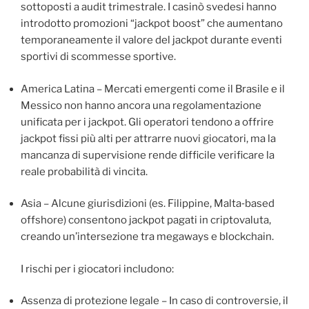
sottoposti a audit trimestrale. I casinò svedesi hanno
introdotto promozioni “jackpot boost” che aumentano
temporaneamente il valore del jackpot durante eventi
sportivi di scommesse sportive.
America Latina – Mercati emergenti come il Brasile e il
Messico non hanno ancora una regolamentazione
unificata per i jackpot. Gli operatori tendono a offrire
jackpot fissi più alti per attrarre nuovi giocatori, ma la
mancanza di supervisione rende difficile verificare la
reale probabilità di vincita.
Asia – Alcune giurisdizioni (es. Filippine, Malta‑based
offshore) consentono jackpot pagati in criptovaluta,
creando un’intersezione tra megaways e blockchain.
I rischi per i giocatori includono:
Assenza di protezione legale – In caso di controversie, il