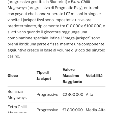
(progressivo gestito da Blueprint) e
Extra Chilli
Megaways
(progressivo di Pragmatic Play), entrambi
con payout che hanno superato i €2 milioni in singole
vincite. I jackpot fissi sono impostati a un valore
predeterminato, tipicamente tra €10 000 e €100 000, e
si attivano quando il giocatore raggiunge una
combinazione speciale. Infine, i “mega‑jackpot” sono
premi ibridi: una parte è fissa, mentre una componente
aggiuntiva cresce in base al volume di gioco del singolo
casinò.
Valore
Tipo di
Gioco
Massimo
Volatilità
Jackpot
Raggiunto
Bonanza
Progressivo
€2 300 000
Alta
Megaways
Extra Chilli
Progressivo
€1 800 000
Media‑Alta
Megaways