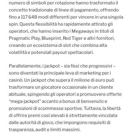
numero di simboli per rotazione hanno trasformato il
concetto tradizionale di linee di pagamento, offrendo
fino a 117 648 modi differenti per vincere in una singola
spin. Questa flessibilità ha rapidamente attirato gli
operatori, che hanno inserito i Megaways in titoli di
Pragmatic Play, Blueprint, Red Tiger e altri fornitori,
creando un ecosistema di slot che combina alta
volatilità e potenziali payout spettacolari.
Parallelamente, i jackpot – sia fissi che progressivi –
sono diventati la principale leva di marketing per i
casinò. Un jackpot che supera il milione di euro può
trasformare un giocatore occasionale in un cliente
abituale, spingendo gli operatori a promuovere offerte
“mega‑jackpot” accanto a bonus di benvenuto e
promozioni di scommesse sportive. Tuttavia, la libertà
di offrire premi così elevati è strettamente vincolata
dalle autorità di gioco, che impongono requisiti di
trasparenza, audit e limiti massimi.