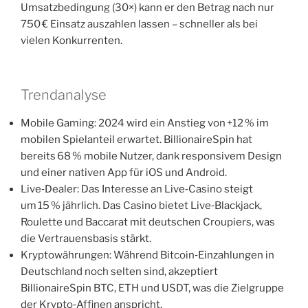
Umsatzbedingung (30×) kann er den Betrag nach nur
750 € Einsatz auszahlen lassen – schneller als bei
vielen Konkurrenten.
Trendanalyse
Mobile Gaming: 2024 wird ein Anstieg von +12 % im
mobilen Spielanteil erwartet. BillionaireSpin hat
bereits 68 % mobile Nutzer, dank responsivem Design
und einer nativen App für iOS und Android.
Live‑Dealer: Das Interesse an Live‑Casino steigt
um 15 % jährlich. Das Casino bietet Live‑Blackjack,
Roulette und Baccarat mit deutschen Croupiers, was
die Vertrauensbasis stärkt.
Kryptowährungen: Während Bitcoin‑Einzahlungen in
Deutschland noch selten sind, akzeptiert
BillionaireSpin BTC, ETH und USDT, was die Zielgruppe
der Krypto‑Affinen anspricht.