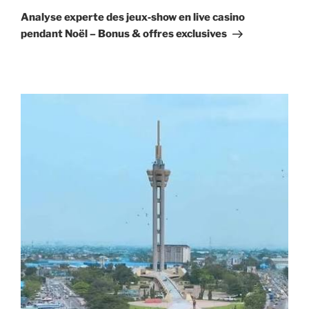
suivant
Analyse experte des jeux‑show en live casino
pendant Noël – Bonus & offres exclusives