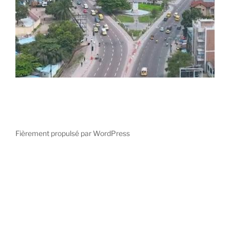
Fièrement propulsé par WordPress