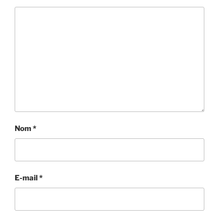
Nom
*
E-mail
*