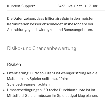
Kunden‑Support
24/7 Live‑Chat
9‑17 Uhr
Die Daten zeigen, dass BillionaireSpin in den meisten
Kernkriterien besser abschneidet, insbesondere bei
Auszahlungsgeschwindigkeit und Bonusangeboten.
Risiko‑ und Chancenbewertung
Risiken
Lizenzierung: Curacao‑Lizenz ist weniger streng als die
Malta‑Lizenz. Spieler sollten auf faire
Spielbedingungen achten.
Umsatzbedingungen: 30‑fache Durchlaufquote ist im
Mittelfeld; Spieler müssen ihr Spielbudget klug planen.