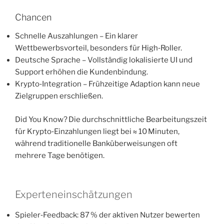
Chancen
Schnelle Auszahlungen – Ein klarer
Wettbewerbsvorteil, besonders für High‑Roller.
Deutsche Sprache – Vollständig lokalisierte UI und
Support erhöhen die Kundenbindung.
Krypto‑Integration – Frühzeitige Adaption kann neue
Zielgruppen erschließen.
Did You Know? Die durchschnittliche Bearbeitungszeit
für Krypto‑Einzahlungen liegt bei ≈ 10 Minuten,
während traditionelle Banküberweisungen oft
mehrere Tage benötigen.
Experteneinschätzungen
Spieler‑Feedback: 87 % der aktiven Nutzer bewerten