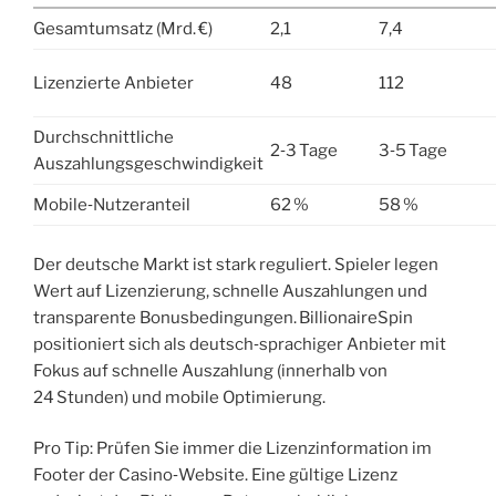
Gesamtumsatz (Mrd. €)
2,1
7,4
Lizenzierte Anbieter
48
112
Durchschnittliche
2‑3 Tage
3‑5 Tage
Auszahlungsgeschwindigkeit
Mobile‑Nutzeranteil
62 %
58 %
Der deutsche Markt ist stark reguliert. Spieler legen
Wert auf Lizenzierung, schnelle Auszahlungen und
transparente Bonusbedingungen. BillionaireSpin
positioniert sich als deutsch‑sprachiger Anbieter mit
Fokus auf schnelle Auszahlung (innerhalb von
24 Stunden) und mobile Optimierung.
Pro Tip: Prüfen Sie immer die Lizenzinformation im
Footer der Casino‑Website. Eine gültige Lizenz