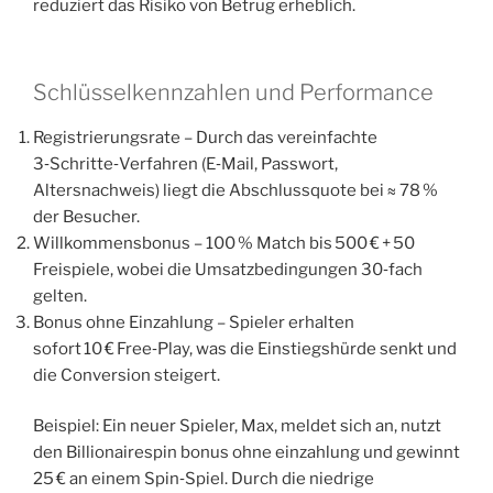
reduziert das Risiko von Betrug erheblich.
Schlüsselkennzahlen und Performance
Registrierungsrate – Durch das vereinfachte
3‑Schritte‑Verfahren (E‑Mail, Passwort,
Altersnachweis) liegt die Abschlussquote bei ≈ 78 %
der Besucher.
Willkommensbonus – 100 % Match bis 500 € + 50
Freispiele, wobei die Umsatzbedingungen 30‑fach
gelten.
Bonus ohne Einzahlung – Spieler erhalten
sofort 10 € Free‑Play, was die Einstiegshürde senkt und
die Conversion steigert.
Beispiel: Ein neuer Spieler, Max, meldet sich an, nutzt
den Billionairespin bonus ohne einzahlung und gewinnt
25 € an einem Spin‑Spiel. Durch die niedrige