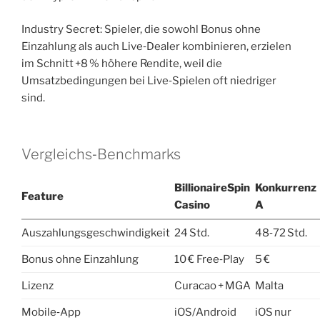
Industry Secret: Spieler, die sowohl Bonus ohne
Einzahlung als auch Live‑Dealer kombinieren, erzielen
im Schnitt +8 % höhere Rendite, weil die
Umsatzbedingungen bei Live‑Spielen oft niedriger
sind.
Vergleichs‑Benchmarks
BillionaireSpin
Konkurrenz
Feature
Casino
A
Auszahlungsgeschwindigkeit
24 Std.
48‑72 Std.
Bonus ohne Einzahlung
10 € Free‑Play
5 €
Lizenz
Curacao + MGA
Malta
Mobile‑App
iOS/Android
iOS nur