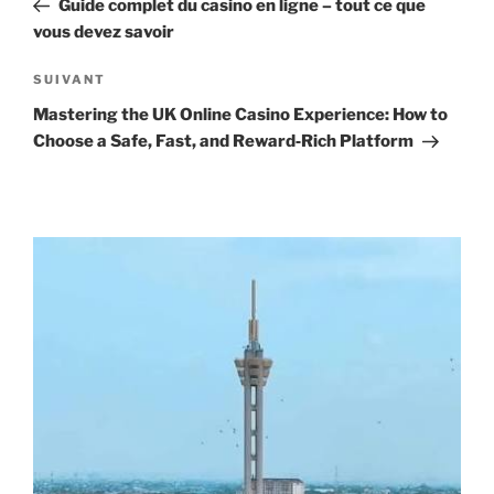
Guide complet du casino en ligne – tout ce que
l’article
vous devez savoir
Article
SUIVANT
suivant
Mastering the UK Online Casino Experience: How to
Choose a Safe, Fast, and Reward‑Rich Platform