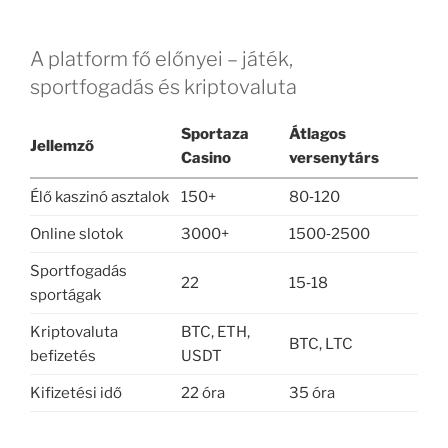
A platform fő előnyei – játék,
sportfogadás és kriptovaluta
Sportaza
Átlagos
Jellemző
Casino
versenytárs
Élő kaszinó asztalok
150+
80‑120
Online slotok
3000+
1500‑2500
Sportfogadás
22
15‑18
sportágak
Kriptovaluta
BTC, ETH,
BTC, LTC
befizetés
USDT
Kifizetési idő
22 óra
35 óra