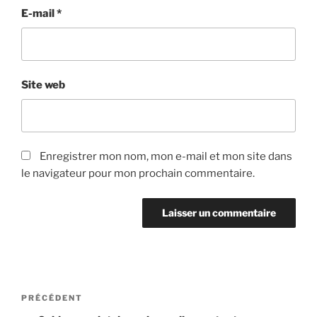
E-mail
*
Site web
Enregistrer mon nom, mon e-mail et mon site dans
le navigateur pour mon prochain commentaire.
Navigation
Article
PRÉCÉDENT
de
précédent