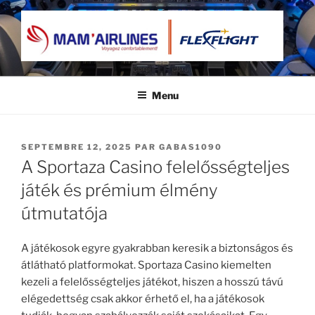
Aller
au
contenu
principal
MAM’AIRLINES
Voyagez confortablement
Menu
PUBLIÉ
SEPTEMBRE 12, 2025
PAR
GABAS1090
LE
A Sportaza Casino felelősségteljes
játék és prémium élmény
útmutatója
A játékosok egyre gyakrabban keresik a biztonságos és
átlátható platformokat. Sportaza Casino kiemelten
kezeli a felelősségteljes játékot, hiszen a hosszú távú
elégedettség csak akkor érhető el, ha a játékosok