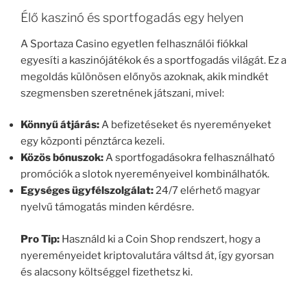
Élő kaszinó és sportfogadás egy helyen
A Sportaza Casino egyetlen felhasználói fiókkal
egyesíti a kaszinójátékok és a sportfogadás világát. Ez a
megoldás különösen előnyös azoknak, akik mindkét
szegmensben szeretnének játszani, mivel:
Könnyű átjárás:
A befizetéseket és nyereményeket
egy központi pénztárca kezeli.
Közös bónuszok:
A sportfogadásokra felhasználható
promóciók a slotok nyereményeivel kombinálhatók.
Egységes ügyfélszolgálat:
24/7 elérhető magyar
nyelvű támogatás minden kérdésre.
Pro Tip:
Használd ki a Coin Shop rendszert, hogy a
nyereményeidet kriptovalutára váltsd át, így gyorsan
és alacsony költséggel fizethetsz ki.