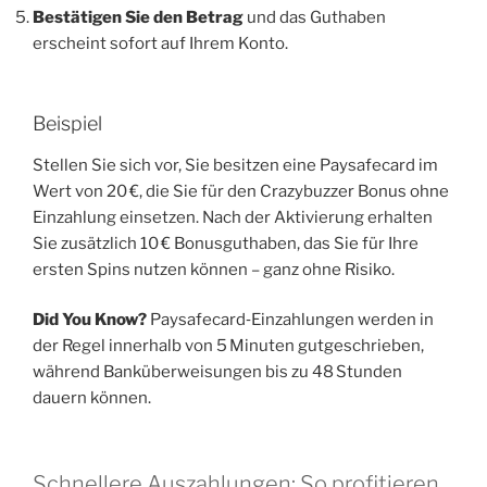
Bestätigen Sie den Betrag
und das Guthaben
erscheint sofort auf Ihrem Konto.
Beispiel
Stellen Sie sich vor, Sie besitzen eine Paysafecard im
Wert von 20 €, die Sie für den Crazybuzzer Bonus ohne
Einzahlung einsetzen. Nach der Aktivierung erhalten
Sie zusätzlich 10 € Bonusguthaben, das Sie für Ihre
ersten Spins nutzen können – ganz ohne Risiko.
Did You Know?
Paysafecard‑Einzahlungen werden in
der Regel innerhalb von 5 Minuten gutgeschrieben,
während Banküberweisungen bis zu 48 Stunden
dauern können.
Schnellere Auszahlungen: So profitieren