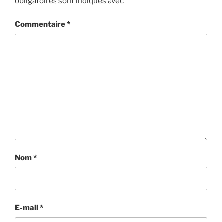
obligatoires sont indiqués avec
*
Commentaire
*
Nom
*
E-mail
*