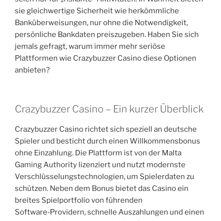
sie gleichwertige Sicherheit wie herkömmliche
Banküberweisungen, nur ohne die Notwendigkeit,
persönliche Bankdaten preiszugeben. Haben Sie sich
jemals gefragt, warum immer mehr seriöse
Plattformen wie Crazybuzzer Casino diese Optionen
anbieten?
Crazybuzzer Casino – Ein kurzer Überblick
Crazybuzzer Casino richtet sich speziell an deutsche
Spieler und besticht durch einen Willkommensbonus
ohne Einzahlung. Die Plattform ist von der Malta
Gaming Authority lizenziert und nutzt modernste
Verschlüsselungstechnologien, um Spielerdaten zu
schützen. Neben dem Bonus bietet das Casino ein
breites Spielportfolio von führenden
Software‑Providern, schnelle Auszahlungen und einen