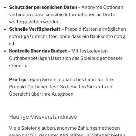
Schutz der persönlichen Daten
– Anonyme Optionen
verhindern, dass sensible Informationen an Dritte
weitergegeben werden.
Schnelle Verfügbarkeit
– Prepaid‑Karten ermöglichen
sofortige Gutschriften, ohne dass ein Bankkonto nötig
ist.
Kontrolle über das Budget
– Mit festgelegten
Guthabenbeträgen lässt sich das Spielbudget besser
steuern.
Pro Tip:
Legen Sie ein monatliches Limit für Ihre
Prepaid‑Guthaben fest. So behalten Sie stets die
Übersicht über Ihre Ausgaben.
Häufige Missverständnisse
Viele Spieler glauben, anonyme Zahlungsmethoden
seien nur für „riskante“ Aktivitäten. In Wahrheit bieten