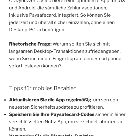
Crazybuzzer Casino bietet eine optimierte App für iOS
und Android, die sämtliche Zahlungsoptionen,
inklusive Paysafecard, integriert. So können Sie
jederzeit und überall sicher einzahlen, ohne einen
Desktop-PC zu benötigen.
Rhetorische Frage:
Warum sollten Sie sich mit
langsamen Desktop‑Transaktionen zufriedengeben,
wenn Sie mit einem Fingertipp auf dem Smartphone
sofort loslegen können?
Tipps für mobiles Bezahlen
Aktualisieren Sie die App regelmäßig
, um von den
neuesten Sicherheitsupdates zu profitieren.
Speichern Sie Ihre Paysafecard‑Codes
sicher in einer
verschlüsselten Notiz‑App, um sie schnell abrufen zu
können.