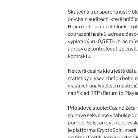
Skutečná transparentnost v bl
on‑chain auditech, které hráčů
Hráči mohou použít block explo
zobrazení hash‑ů, adres a časo
vyplatí výhru 0,5 ETH, hráč můž
adresy a zkontrolovat, že částk
kontraktu.
Některá casina jdou ještě dál a
statistiky o všech hrách během
vlastních analytických nástroj
například RTP (Return to Player
Případová studie: Casino Zeta 
spinové sekvence v tabulce d
pomocí Solscan ověřit, že výsl
je platforma CryptoSpin, která
od firmy CertiK, kde jsou detai