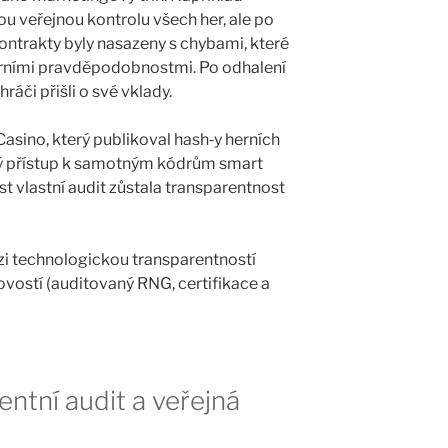
ou veřejnou kontrolu všech her, ale po
kontrakty byly nasazeny s chybami, které
rními pravděpodobnostmi. Po odhalení
ráči přišli o své vklady.
Casino, který publikoval hash‑y herních
ný přístup k samotným kódrům smart
t vlastní audit zůstala transparentnost
ezi technologickou transparentností
rovostí (auditovaný RNG, certifikace a
rentní audit a veřejná