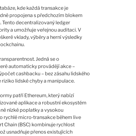
tabáze, kde každá transakce je
edně propojena s předchozím blokem
 Tento decentralizovaný ledger
ority a umožňuje veřejnou auditaci. V
škeré vklady, výběry a herní výsledky
lockchainu.
transparentnost. Jedná se o
teré automaticky provádějí akce –
výpočet cashbacku – bez zásahu lidského
 riziko lidské chyby a manipulace.
formy patří Ethereum, který nabízí
izované aplikace a robustní ekosystém
mně nízké poplatky a vysokou
ro rychlé micro‑transakce během live
rt Chain (BSC) kombinuje rychlost
ož usnadňuje přenos existujících