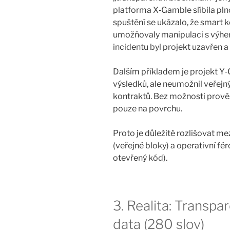
platforma X‑Gamble slíbila pln
spuštění se ukázalo, že smart 
umožňovaly manipulaci s výhe
incidentu byl projekt uzavřen a h
Dalším příkladem je projekt Y‑
výsledků, ale neumožnil veřej
kontraktů. Bez možnosti provés
pouze na povrchu.
Proto je důležité rozlišovat m
(veřejné bloky) a operativní fé
otevřený kód).
3. Realita: Transpa
data (280 slov)