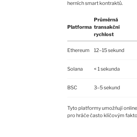
herních smart kontraktů.
Průměrná
Platforma
transakční
rychlost
Ethereum
12–15 sekund
Solana
< 1 sekunda
BSC
3–5 sekund
Tyto platformy umožňují online
pro hráče často klíčovým fakt