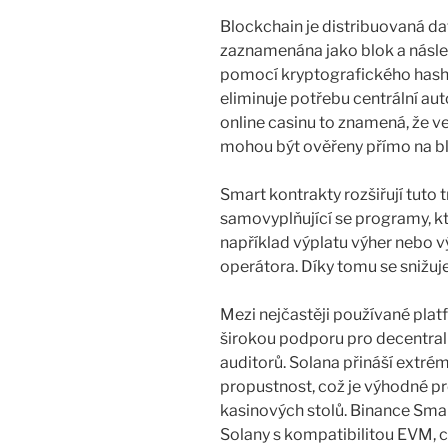
Blockchain je distribuovaná da
zaznamenána jako blok a násl
pomocí kryptografického hash.
eliminuje potřebu centrální aut
online casinu to znamená, že ve
mohou být ověřeny přímo na b
Smart kontrakty rozšiřují tuto 
samovyplňující se programy, k
například výplatu výher nebo 
operátora. Díky tomu se snižuje
Mezi nejčastěji používané plat
širokou podporu pro decentral
auditorů. Solana přináší extré
propustnost, což je výhodné p
kasinových stolů. Binance Sma
Solany s kompatibilitou EVM, c