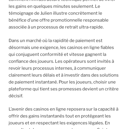
les gains en quelques minutes seulement. Le
témoignage de Julien illustre concrètement le
bénéfice d’une offre promotionnelle responsable
associée à un processus de retrait ultra‑rapide.
Dans un marché où la rapidité de paiement est
désormais une exigence, les casinos en ligne fiables
qui conjuguent conformité et vitesse gagnent la
confiance des joueurs. Les opérateurs sont invités à
revoir leurs processus internes, à communiquer
clairement leurs délais et à investir dans des solutions
de paiement instantané. Pour les joueurs, choisir une
plateforme qui tient ses promesses devient un critère
décisif.
L’avenir des casinos en ligne reposera sur la capacité à
offrir des gains instantanés tout en protégeant les
joueurs et en respectant les exigences légales. En