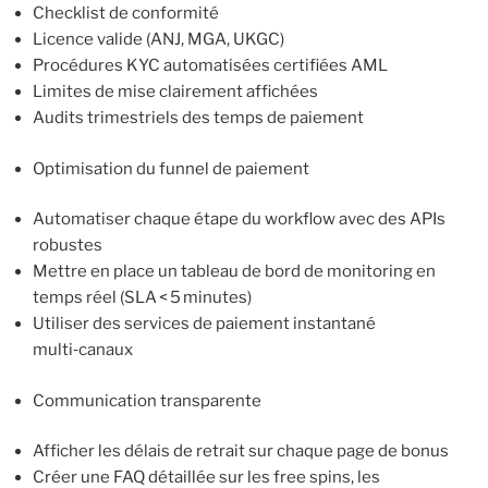
Checklist de conformité
Licence valide (ANJ, MGA, UKGC)
Procédures KYC automatisées certifiées AML
Limites de mise clairement affichées
Audits trimestriels des temps de paiement
Optimisation du funnel de paiement
Automatiser chaque étape du workflow avec des APIs
robustes
Mettre en place un tableau de bord de monitoring en
temps réel (SLA < 5 minutes)
Utiliser des services de paiement instantané
multi‑canaux
Communication transparente
Afficher les délais de retrait sur chaque page de bonus
Créer une FAQ détaillée sur les free spins, les