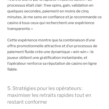
processus était clair : free spins, gain, validation en
quelques secondes, paiement en moins de cinq
minutes. Je me sens en confiance et je recommande ce
casino à tous ceux qui recherchent une expérience
transparente. »
Cette expérience montre que la combinaison d’une
offre promotionnelle attractive et d’un processus de
paiement fluide crée une dynamique « win‑win » : le
joueur obtient une gratification instantanée, et
l’opérateur renforce sa réputation de casino en ligne
fiable.
5. Stratégies pour les opérateurs :
maximiser les retraits rapides tout en
restant conforme