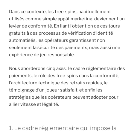
Dans ce contexte, les free‑spins, habituellement
utilisés comme simple appât marketing, deviennent un
levier de conformité. En liant l’obtention de ces tours
gratuits à des processus de vérification d’identité
automatisés, les opérateurs garantissent non
seulement la sécurité des paiements, mais aussi une
expérience de jeu responsable.
Nous aborderons cinq axes : le cadre réglementaire des
paiements, le rôle des free‑spins dans la conformité,
l’architecture technique des retraits rapides, le
témoignage d’un joueur satisfait, et enfin les
stratégies que les opérateurs peuvent adopter pour
allier vitesse et légalité.
1. Le cadre réglementaire qui impose la