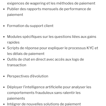
exigences de wagering et les méthodes de paiement
Publier des rapports mensuels de performance de
paiement
Formation du support client
Modules spécifiques sur les questions liées aux gains
rapides
Scripts de réponse pour expliquer le processus KYC et
les délais de paiement
Outils de chat en direct avec accès aux logs de
transaction
Perspectives d’évolution
Déployer l’intelligence artificielle pour analyser les
comportements frauduleux sans ralentir les
paiements
Intégrer de nouvelles solutions de paiement