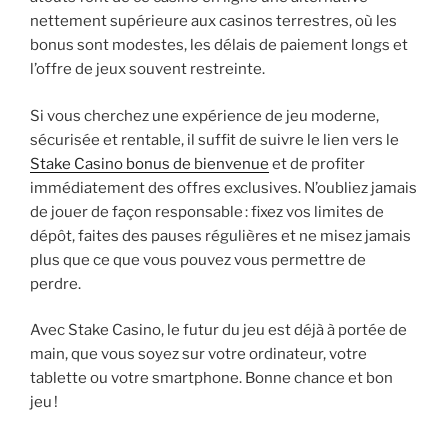
nettement supérieure aux casinos terrestres, où les
bonus sont modestes, les délais de paiement longs et
l’offre de jeux souvent restreinte.
Si vous cherchez une expérience de jeu moderne,
sécurisée et rentable, il suffit de suivre le lien vers le
Stake Casino bonus de bienvenue
et de profiter
immédiatement des offres exclusives. N’oubliez jamais
de jouer de façon responsable : fixez vos limites de
dépôt, faites des pauses régulières et ne misez jamais
plus que ce que vous pouvez vous permettre de
perdre.
Avec Stake Casino, le futur du jeu est déjà à portée de
main, que vous soyez sur votre ordinateur, votre
tablette ou votre smartphone. Bonne chance et bon
jeu !