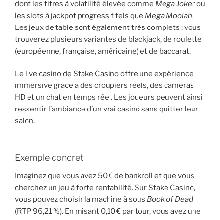
dont les titres à volatilité élevée comme
Mega Joker
ou
les slots à jackpot progressif tels que
Mega Moolah
.
Les jeux de table sont également très complets : vous
trouverez plusieurs variantes de blackjack, de roulette
(européenne, française, américaine) et de baccarat.
Le live casino de Stake Casino offre une expérience
immersive grâce à des croupiers réels, des caméras
HD et un chat en temps réel. Les joueurs peuvent ainsi
ressentir l’ambiance d’un vrai casino sans quitter leur
salon.
Exemple concret
Imaginez que vous avez 50 € de bankroll et que vous
cherchez un jeu à forte rentabilité. Sur Stake Casino,
vous pouvez choisir la machine à sous
Book of Dead
(RTP 96,21 %). En misant 0,10 € par tour, vous avez une