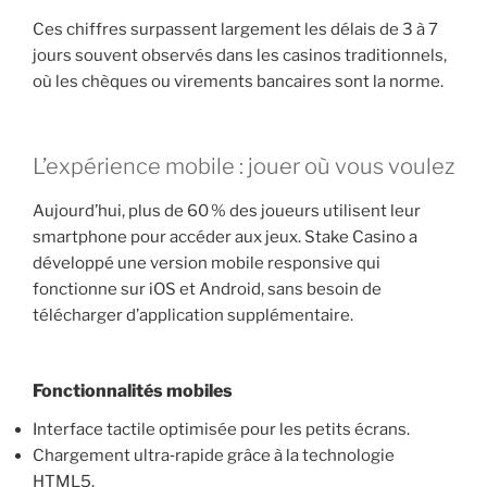
Ces chiffres surpassent largement les délais de 3 à 7
jours souvent observés dans les casinos traditionnels,
où les chèques ou virements bancaires sont la norme.
L’expérience mobile : jouer où vous voulez
Aujourd’hui, plus de 60 % des joueurs utilisent leur
smartphone pour accéder aux jeux. Stake Casino a
développé une version mobile responsive qui
fonctionne sur iOS et Android, sans besoin de
télécharger d’application supplémentaire.
Fonctionnalités mobiles
Interface tactile optimisée pour les petits écrans.
Chargement ultra‑rapide grâce à la technologie
HTML5.