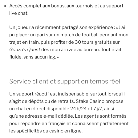
Accès complet aux bonus, aux tournois et au support
live chat.
Un joueur a récemment partagé son expérience : « J’ai
pu placer un pari sur un match de football pendant mon
trajet en train, puis profiter de 30 tours gratuits sur
Gonzo’s Quest
dès mon arrivée au bureau. Tout était
fluide, sans aucun lag. »
Service client et support en temps réel
Un support réactif est indispensable, surtout lorsqu’il
s’agit de dépôts ou de retraits. Stake Casino propose
un chat en direct disponible 24 h/24 et 7 j/7, ainsi
qu’une adresse e‑mail dédiée. Les agents sont formés
pour répondre en français et connaissent parfaitement
les spécificités du casino en ligne.