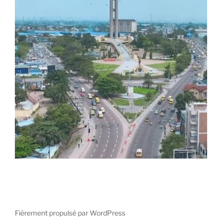
Fièrement propulsé par WordPress