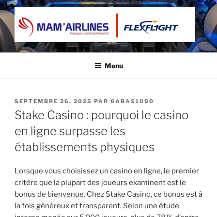
Aller
au
contenu
principal
MAM’AIRLINES
Voyagez confortablement
Menu
PUBLIÉ
SEPTEMBRE 26, 2025
PAR
GABAS1090
LE
Stake Casino : pourquoi le casino
en ligne surpasse les
établissements physiques
Lorsque vous choisissez un casino en ligne, le premier
critère que la plupart des joueurs examinent est le
bonus de bienvenue. Chez Stake Casino, ce bonus est à
la fois généreux et transparent. Selon une étude