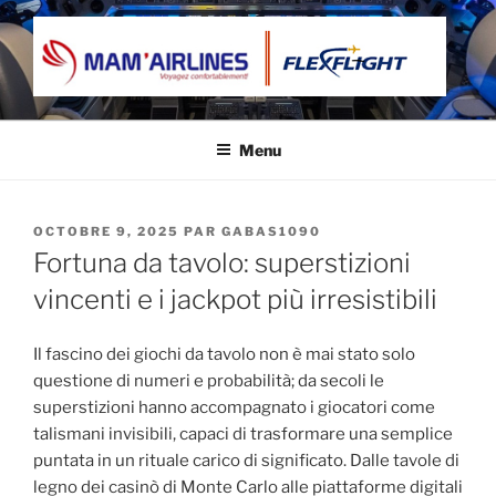
Aller
au
contenu
principal
MAM’AIRLINES
Voyagez confortablement
Menu
PUBLIÉ
OCTOBRE 9, 2025
PAR
GABAS1090
LE
Fortuna da tavolo: superstizioni
vincenti e i jackpot più irresistibili
Il fascino dei giochi da tavolo non è mai stato solo
questione di numeri e probabilità; da secoli le
superstizioni hanno accompagnato i giocatori come
talismani invisibili, capaci di trasformare una semplice
puntata in un rituale carico di significato. Dalle tavole di
legno dei casinò di Monte Carlo alle piattaforme digitali