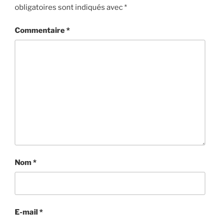
obligatoires sont indiqués avec
*
Commentaire
*
Nom
*
E-mail
*