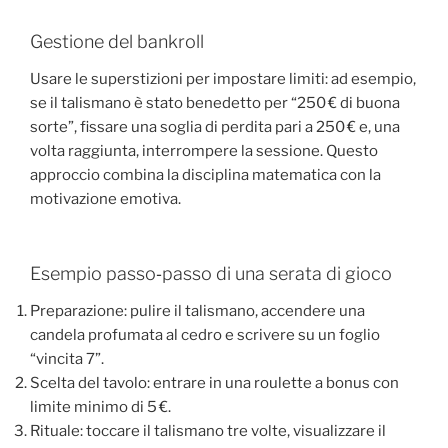
Gestione del bankroll
Usare le superstizioni per impostare limiti: ad esempio,
se il talismano è stato benedetto per “250 € di buona
sorte”, fissare una soglia di perdita pari a 250 € e, una
volta raggiunta, interrompere la sessione. Questo
approccio combina la disciplina matematica con la
motivazione emotiva.
Esempio passo‑passo di una serata di gioco
Preparazione: pulire il talismano, accendere una
candela profumata al cedro e scrivere su un foglio
“vincita 7”.
Scelta del tavolo: entrare in una roulette a bonus con
limite minimo di 5 €.
Rituale: toccare il talismano tre volte, visualizzare il