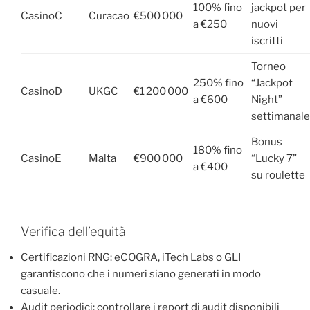
100% fino
jackpot per
CasinoC
Curacao
€500 000
a €250
nuovi
iscritti
Torneo
250% fino
“Jackpot
CasinoD
UKGC
€1 200 000
a €600
Night”
settimanale
Bonus
180% fino
CasinoE
Malta
€900 000
“Lucky 7”
a €400
su roulette
Verifica dell’equità
Certificazioni RNG: eCOGRA, iTech Labs o GLI
garantiscono che i numeri siano generati in modo
casuale.
Audit periodici: controllare i report di audit disponibili