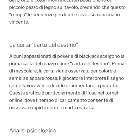
dei croupier. Oggi molti giocatori posizionano un
piccolo pezzo di legno sul tavolo, credendo che questo
“rompa” le sequenze perdenti e favorisca una mano
vincente.
La carta “carta del destino”
Alcuni appassionati di poker e di blackjack scelgono la
prima carta del mazzo come “carta del destino”. Prima
di mescolare, la carta viene osservata per colore e
seme; se appare rossa, il giocatore interpreta il segno
come favorevole e decide di aumentare la puntata.
Questa pratica è particolarmente diffusa nei tornei
online, dove il tempo di caricamento consente di
osservare rapidamente la carta estratta.
Analisi psicologica