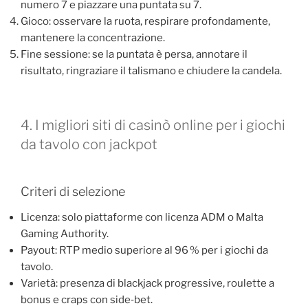
numero 7 e piazzare una puntata su 7.
Gioco: osservare la ruota, respirare profondamente,
mantenere la concentrazione.
Fine sessione: se la puntata è persa, annotare il
risultato, ringraziare il talismano e chiudere la candela.
4. I migliori siti di casinò online per i giochi
da tavolo con jackpot
Criteri di selezione
Licenza: solo piattaforme con licenza ADM o Malta
Gaming Authority.
Payout: RTP medio superiore al 96 % per i giochi da
tavolo.
Varietà: presenza di blackjack progressive, roulette a
bonus e craps con side‑bet.