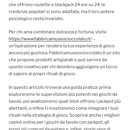
che offrono roulette e blackjack 24 ore su 24, le
credenze popolari si sono adattate, ma il loro potere
psicologico resta invariato.
Per chi ama combinare dolcezza e fortuna, visita
https://www.fabbricamuseocioccolato.it/
–
un’ispirazione per rendere la tua esperienza di gioco
ancora più gustosa. Fabbricamuseocioccolato è un sito
che propone prodotti artigianali e può servire da
spunto creativo per chi desidera aggiungere un tocco
di sapore ai propri rituali di gioco.
In questo articolo troverai una guida pratica: prima
esploreremo le superstizioni più potenti nei giochi da
tavolo, poi analizzeremo quali titoli offrono i jackpot più
allettanti, e infine ti mostreremo come integrare i tuoi
rituali nella strategia di gioco. Scoprirai anche i migliori
casinò online per i giochi da tavolo con jackpot, gli
errori più comuni da evitare e, infine, storie vere di