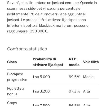
Seven”, che alimentano un jackpot comune. Quando la
scommessa side‑bet vince, una percentuale
(solitamente 1 % del turnover) viene aggiunta al
jackpot. Le probabilità di attivare il jackpot sono
inferiori rispetto al blackjack, ma i premi possono
raggiungere i 250 000 €.
Confronto statistico
Probabilità di
RTP
Gioco
Volatilità
attivare il jackpot
medio
Blackjack
1 su 5.000
99,5 %
Media
progressive
Roulette a
1 su 3.200
97,3 %
Alta
bonus
Craps
1 su 7.500
96,8 %
Alta