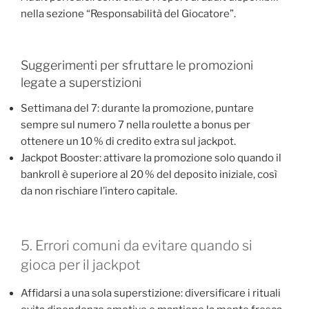
nella sezione “Responsabilità del Giocatore”.
Suggerimenti per sfruttare le promozioni
legate a superstizioni
Settimana del 7: durante la promozione, puntare
sempre sul numero 7 nella roulette a bonus per
ottenere un 10 % di credito extra sul jackpot.
Jackpot Booster: attivare la promozione solo quando il
bankroll è superiore al 20 % del deposito iniziale, così
da non rischiare l’intero capitale.
5. Errori comuni da evitare quando si
gioca per il jackpot
Affidarsi a una sola superstizione: diversificare i rituali