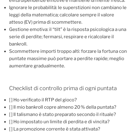
evita dipendenze emotive e mantiene la mente fresca.
Ignorare le probabilità: le superstizioni non cambiano le
leggi della matematica; calcolare sempre il valore
atteso (EV) prima di scommettere.
Gestione emotiva: il “tilt” è la risposta psicologica a una
serie di perdite; fermarsi, respirare e ricalcolare il
bankroll.
Scommettere importi troppo alti: forzare la fortuna con
puntate massime può portare a perdite rapide; meglio
aumentare gradualmente.
Checklist di controllo prima di ogni puntata
[ ] Ho verificato il RTP del gioco?
[ ] Il mio bankroll copre almeno 20 % della puntata?
[ ] Il talismano è stato preparato secondo il rituale?
[ ] Ho impostato un limite di perdita e di vincita?
[ ] La promozione corrente è stata attivata?