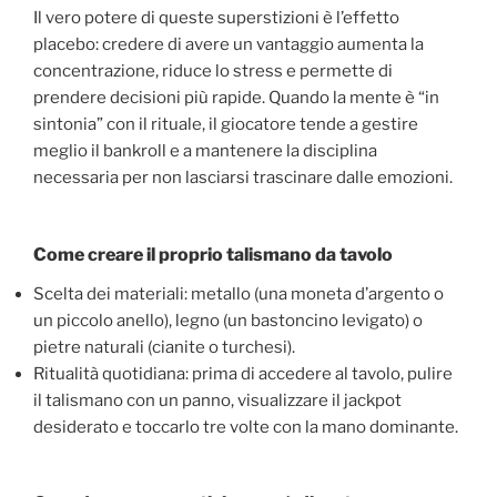
Il vero potere di queste superstizioni è l’effetto
placebo: credere di avere un vantaggio aumenta la
concentrazione, riduce lo stress e permette di
prendere decisioni più rapide. Quando la mente è “in
sintonia” con il rituale, il giocatore tende a gestire
meglio il bankroll e a mantenere la disciplina
necessaria per non lasciarsi trascinare dalle emozioni.
Come creare il proprio talismano da tavolo
Scelta dei materiali: metallo (una moneta d’argento o
un piccolo anello), legno (un bastoncino levigato) o
pietre naturali (cianite o turchesi).
Ritualità quotidiana: prima di accedere al tavolo, pulire
il talismano con un panno, visualizzare il jackpot
desiderato e toccarlo tre volte con la mano dominante.