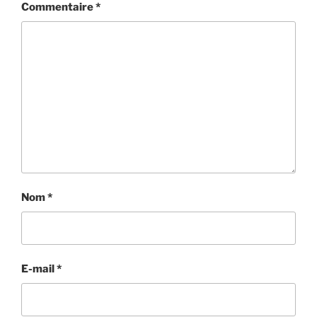
Commentaire
*
Nom
*
E-mail
*