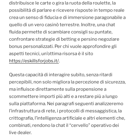
distribuisce le carte o gira la ruota della roulette, la
possibilità di parlare e ricevere risposte in tempo reale
crea un senso di fiducia e di immersione paragonabile a
quello di un vero casinò terrestre. Inoltre, una chat
fluida permette di scambiare consigli su puntate,
confrontare strategie di betting e persino negoziare
bonus personalizzati. Per chi vuole approfondire gli
aspetti tecnici, un’ottima risorsa è il sito
https://eskillsforjobs.it/
.
Questa capacità di interagire subito, senza ritardi
percepibili, non solo migliora la percezione di sicurezza,
ma influisce direttamente sulla propensione a
scommettere importi più alti e a restare più a lungo
sulla piattaforma. Nei paragrafi seguenti analizzeremo
l’infrastruttura di rete, i protocolli di messaggistica, la
crittografia, l’intelligenza artificiale e altri elementi che,
combinati, rendono la chat il “cervello” operativo dei
live dealer.