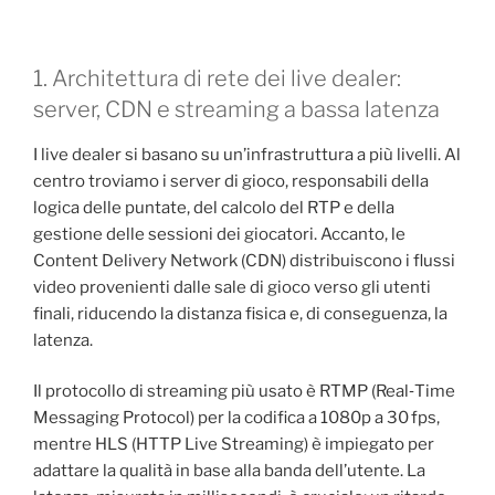
1. Architettura di rete dei live dealer:
server, CDN e streaming a bassa latenza
I live dealer si basano su un’infrastruttura a più livelli. Al
centro troviamo i server di gioco, responsabili della
logica delle puntate, del calcolo del RTP e della
gestione delle sessioni dei giocatori. Accanto, le
Content Delivery Network (CDN) distribuiscono i flussi
video provenienti dalle sale di gioco verso gli utenti
finali, riducendo la distanza fisica e, di conseguenza, la
latenza.
Il protocollo di streaming più usato è RTMP (Real‑Time
Messaging Protocol) per la codifica a 1080p a 30 fps,
mentre HLS (HTTP Live Streaming) è impiegato per
adattare la qualità in base alla banda dell’utente. La