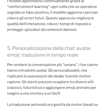
I modelli apprendono continuamente grazie al
“reinforcement learning”: ogni volta che un operatore
segnala un falso positivo, il modello aggiorna i pesi per
ridurre gli errori futuri. Questo approccio migliora la
qualità dell’interazione, riduce i tempi di risposta e
protegge i giocatori da contenuti dannosi.
5. Personalizzazione della chat: avatar,
emoji, traduzione in tempo reale
Per rendere la conversazione più “umana”, i live casino
hanno introdotto avatar 3D personalizzabili, che
replicano le espressioni del dealer tramite motion
capture. Gli utenti possono scegliere tra diversi stili
(classico, futuristico) e aggiungere emoji animate per
reagire a una vincita o a un bluff.
La traduzione automatica è gestita da motori basati su