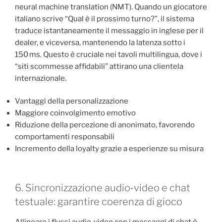
neural machine translation (NMT). Quando un giocatore
italiano scrive “Qual è il prossimo turno?”, il sistema
traduce istantaneamente il messaggio in inglese per il
dealer, e viceversa, mantenendo la latenza sotto i
150 ms. Questo è cruciale nei tavoli multilingua, dove i
“siti scommesse affidabili” attirano una clientela
internazionale.
Vantaggi della personalizzazione
Maggiore coinvolgimento emotivo
Riduzione della percezione di anonimato, favorendo
comportamenti responsabili
Incremento della loyalty grazie a esperienze su misura
6. Sincronizzazione audio‑video e chat
testuale: garantire coerenza di gioco
Allineare i flussi audio‑video con i messaggi di chat è