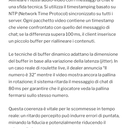
una sfida tecnica. Si utilizza il timestamping basato su
NTP (Network Time Protocol) sincronizzato su tutti i
server. Ogni pacchetto video contiene un timestamp
che viene confrontato con quello del messaggio di
chat; se la differenza supera 100 ms, il client inserisce
un piccolo buffer per riallineare i contenuti.
Le tecniche di buffer dinamico adattano la dimensione
del buffer in base alla variazione della latenza (jitter). In
un caso reale di roulette live, il dealer annuncia “Il
numero è 32” mentre il video mostra ancora la pallina
in rotazione; il sistema ritarda il messaggio di chat di
80 ms per garantire che il giocatore veda la pallina
fermarsi sullo stesso numero.
Questa coerenza è vitale per le scommesse in tempo
reale: un ritardo percepito può indurre errori di puntata,
minando la fiducia e potenzialmente riducendo il