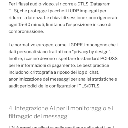
Per i flussi audio‑video, si ricorre a DTLS (Datagram
TLS), che protegge i pacchetti UDP impiegati per
ridurre la latenza. Le chiavi di sessione sono rigenerate
ogni 15‑30 minuti, limitando l’esposizione in caso di
compromissione.
Le normative europee, come il GDPR, impongono che i
dati personali siano trattati con “privacy by design”.
Inoltre, i casinò devono rispettare lo standard PCI‑DSS
per le informazioni di pagamento. Le best practice
includono: crittografia a riposo dei log di chat,
anonimizzazione dei messaggi per analisi statistiche e
audit periodici delle configurazioni TLS/DTLS.
4. Integrazione AI per il monitoraggio e il
filtraggio dei messaggi