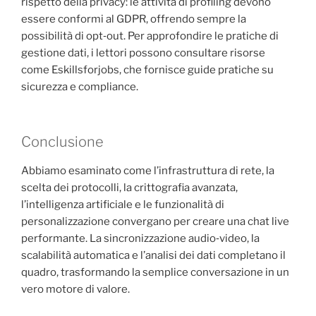
rispetto della privacy: le attività di profiling devono
essere conformi al GDPR, offrendo sempre la
possibilità di opt‑out. Per approfondire le pratiche di
gestione dati, i lettori possono consultare risorse
come Eskillsforjobs, che fornisce guide pratiche su
sicurezza e compliance.
Conclusione
Abbiamo esaminato come l’infrastruttura di rete, la
scelta dei protocolli, la crittografia avanzata,
l’intelligenza artificiale e le funzionalità di
personalizzazione convergano per creare una chat live
performante. La sincronizzazione audio‑video, la
scalabilità automatica e l’analisi dei dati completano il
quadro, trasformando la semplice conversazione in un
vero motore di valore.