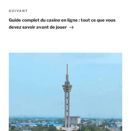
Article
SUIVANT
suivant
Guide complet du casino en ligne : tout ce que vous
devez savoir avant de jouer