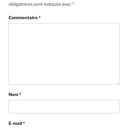
obligatoires sont indiqués avec
*
Commentaire
*
Nom
*
E-mail
*