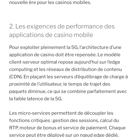
nouvelle ère pour les casinos mobiles.
2. Les exigences de performance des
applications de casino mobile
Pour exploiter pleinement la 5G, l’architecture d’une
application de casino doit être repensée. Le modèle
client‑serveur optimal repose aujourd’hui sur l’edge
computing et les réseaux de distribution de contenu
(CDN). En plaçant les serveurs d’équilibrage de charge à
proximité de l’utilisateur, le temps de trajet des
paquets diminue, ce qui se combine parfaitement avec
la faible latence de la 5G.
Les micro‑services permettent de découpler les
fonctions critiques : gestion des sessions, calcul du
RTP, moteur de bonus et service de paiement. Chaque
service peut être déployé sur un nœud edge dédié,