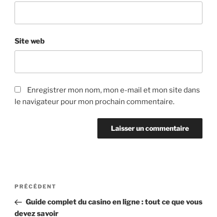
Site web
Enregistrer mon nom, mon e-mail et mon site dans
le navigateur pour mon prochain commentaire.
Navigation
Article
PRÉCÉDENT
de
précédent
Guide complet du casino en ligne : tout ce que vous
l’article
devez savoir