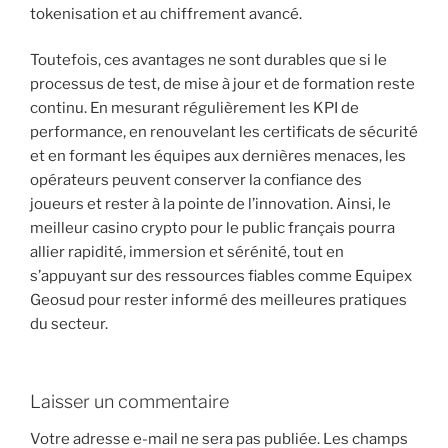
tokenisation et au chiffrement avancé.
Toutefois, ces avantages ne sont durables que si le
processus de test, de mise à jour et de formation reste
continu. En mesurant régulièrement les KPI de
performance, en renouvelant les certificats de sécurité
et en formant les équipes aux dernières menaces, les
opérateurs peuvent conserver la confiance des
joueurs et rester à la pointe de l’innovation. Ainsi, le
meilleur casino crypto pour le public français pourra
allier rapidité, immersion et sérénité, tout en
s’appuyant sur des ressources fiables comme Equipex
Geosud pour rester informé des meilleures pratiques
du secteur.
Laisser un commentaire
Votre adresse e-mail ne sera pas publiée.
Les champs