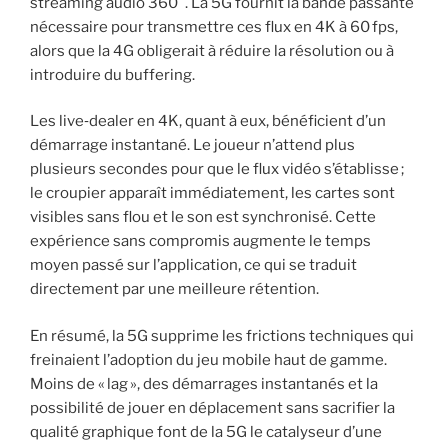
streaming audio 360°. La 5G fournit la bande passante
nécessaire pour transmettre ces flux en 4K à 60 fps,
alors que la 4G obligerait à réduire la résolution ou à
introduire du buffering.
Les live‑dealer en 4K, quant à eux, bénéficient d’un
démarrage instantané. Le joueur n’attend plus
plusieurs secondes pour que le flux vidéo s’établisse ;
le croupier apparaît immédiatement, les cartes sont
visibles sans flou et le son est synchronisé. Cette
expérience sans compromis augmente le temps
moyen passé sur l’application, ce qui se traduit
directement par une meilleure rétention.
En résumé, la 5G supprime les frictions techniques qui
freinaient l’adoption du jeu mobile haut de gamme.
Moins de « lag », des démarrages instantanés et la
possibilité de jouer en déplacement sans sacrifier la
qualité graphique font de la 5G le catalyseur d’une