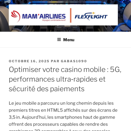
Aller
au
contenu
principal
MAM’AIRLINES
Voyagez confortablement
Menu
PUBLIÉ
OCTOBRE 16, 2025
PAR
GABAS1090
LE
Optimiser votre casino mobile : 5G,
performances ultra‑rapides et
sécurité des paiements
Le jeu mobile a parcouru un long chemin depuis les
premiers titres en HTML5 affichés sur des écrans de
3,5 in. Aujourd’hui, les smartphones haut de gamme
offrent des processeurs capables de rendre des