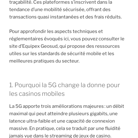
traçabilité. Ces plateformes s’inscrivent dans la
tendance d’une mobilité sécurisée, offrant des
transactions quasi instantanées et des frais réduits.
Pour approfondir les aspects techniques et
réglementaires évoqués ici, vous pouvez consulter le
site d’Equipex Geosud, qui propose des ressources
utiles sur les standards de sécurité mobile et les
meilleures pratiques du secteur.
1. Pourquoi la 5G change la donne pour
les casinos mobiles
La 5G apporte trois améliorations majeures : un débit
maximal qui peut atteindre plusieurs gigabits, une
latence ultra‑faible et une capacité de connexion
massive. En pratique, cela se traduit par une fluidité
jamais vue dans le streaming de jeux de casino.