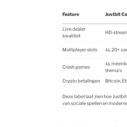
Feature
Justbit C
Live dealer
HD‑strea
kwaliteit
Multiplayer slots
Ja, 20+ va
Ja, meerd
Crash games
thema’s
Crypto betalingen
Bitcoin, 
Deze tabel laat zien hoe Justbi
van sociale spellen en modern