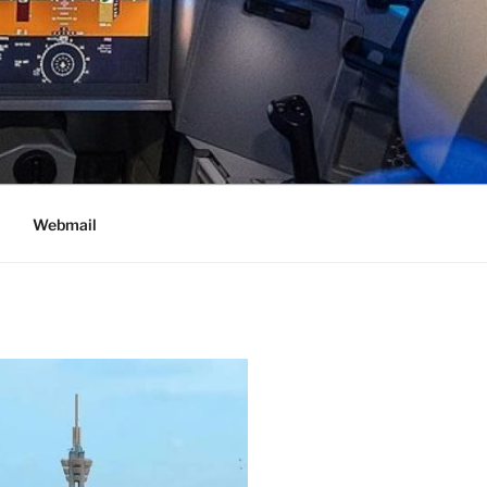
Webmail