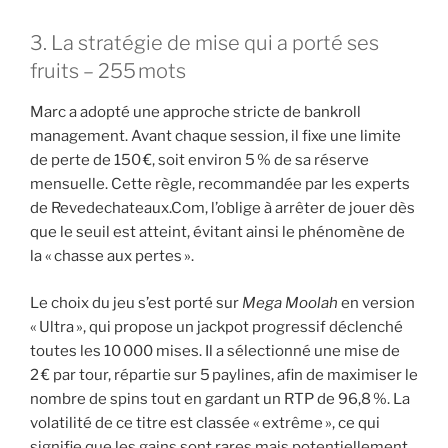
3. La stratégie de mise qui a porté ses
fruits – 255 mots
Marc a adopté une approche stricte de bankroll
management. Avant chaque session, il fixe une limite
de perte de 150 €, soit environ 5 % de sa réserve
mensuelle. Cette règle, recommandée par les experts
de Revedechateaux.Com, l’oblige à arrêter de jouer dès
que le seuil est atteint, évitant ainsi le phénomène de
la « chasse aux pertes ».
Le choix du jeu s’est porté sur
Mega Moolah
en version
« Ultra », qui propose un jackpot progressif déclenché
toutes les 10 000 mises. Il a sélectionné une mise de
2 € par tour, répartie sur 5 paylines, afin de maximiser le
nombre de spins tout en gardant un RTP de 96,8 %. La
volatilité de ce titre est classée « extrême », ce qui
signifie que les gains sont rares mais potentiellement