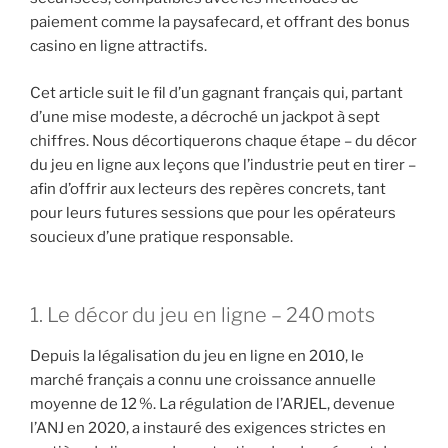
paiement comme la paysafecard, et offrant des bonus
casino en ligne attractifs.
Cet article suit le fil d’un gagnant français qui, partant
d’une mise modeste, a décroché un jackpot à sept
chiffres. Nous décortiquerons chaque étape – du décor
du jeu en ligne aux leçons que l’industrie peut en tirer –
afin d’offrir aux lecteurs des repères concrets, tant
pour leurs futures sessions que pour les opérateurs
soucieux d’une pratique responsable.
1. Le décor du jeu en ligne – 240 mots
Depuis la légalisation du jeu en ligne en 2010, le
marché français a connu une croissance annuelle
moyenne de 12 %. La régulation de l’ARJEL, devenue
l’ANJ en 2020, a instauré des exigences strictes en