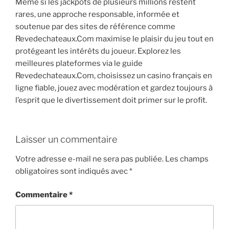
Même si les jackpots de plusieurs millions restent
rares, une approche responsable, informée et
soutenue par des sites de référence comme
Revedechateaux.Com maximise le plaisir du jeu tout en
protégeant les intérêts du joueur. Explorez les
meilleures plateformes via le guide
Revedechateaux.Com, choisissez un casino français en
ligne fiable, jouez avec modération et gardez toujours à
l’esprit que le divertissement doit primer sur le profit.
Laisser un commentaire
Votre adresse e-mail ne sera pas publiée.
Les champs
obligatoires sont indiqués avec
*
Commentaire
*