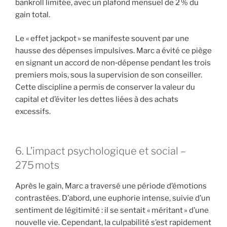
bankroll limitée, avec un plafond mensuel de 2 % du
gain total.
Le « effet jackpot » se manifeste souvent par une
hausse des dépenses impulsives. Marc a évité ce piège
en signant un accord de non‑dépense pendant les trois
premiers mois, sous la supervision de son conseiller.
Cette discipline a permis de conserver la valeur du
capital et d’éviter les dettes liées à des achats
excessifs.
6. L’impact psychologique et social –
275 mots
Après le gain, Marc a traversé une période d’émotions
contrastées. D’abord, une euphorie intense, suivie d’un
sentiment de légitimité : il se sentait « méritant » d’une
nouvelle vie. Cependant, la culpabilité s’est rapidement