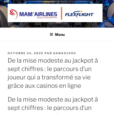
Aller
au
contenu
principal
MAM’AIRLINES
Voyagez confortablement
Menu
PUBLIÉ
OCTOBRE 24, 2025
PAR
GABAS1090
LE
De la mise modeste au jackpot à
sept chiffres : le parcours d’un
joueur qui a transformé sa vie
grâce aux casinos en ligne
De la mise modeste au jackpot à
sept chiffres : le parcours d’un