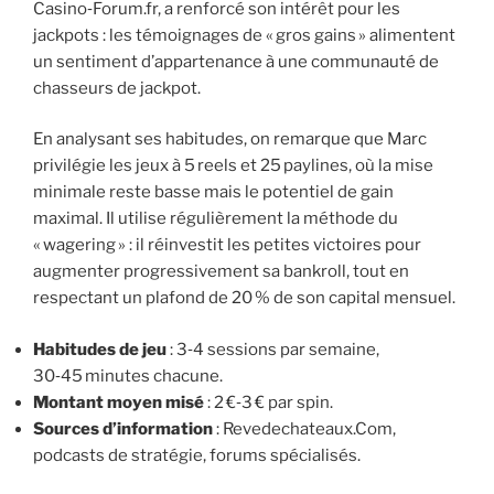
Casino‑Forum.fr, a renforcé son intérêt pour les
jackpots : les témoignages de « gros gains » alimentent
un sentiment d’appartenance à une communauté de
chasseurs de jackpot.
En analysant ses habitudes, on remarque que Marc
privilégie les jeux à 5 reels et 25 paylines, où la mise
minimale reste basse mais le potentiel de gain
maximal. Il utilise régulièrement la méthode du
« wagering » : il réinvestit les petites victoires pour
augmenter progressivement sa bankroll, tout en
respectant un plafond de 20 % de son capital mensuel.
Habitudes de jeu
: 3‑4 sessions par semaine,
30‑45 minutes chacune.
Montant moyen misé
: 2 €‑3 € par spin.
Sources d’information
: Revedechateaux.Com,
podcasts de stratégie, forums spécialisés.