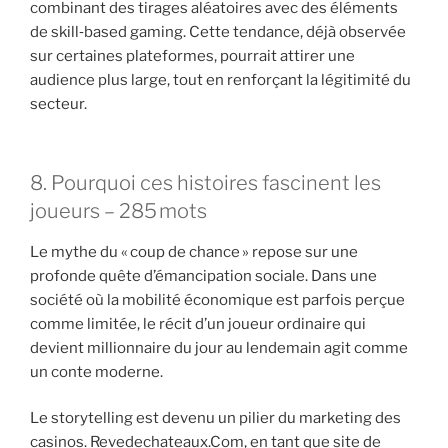
combinant des tirages aléatoires avec des éléments
de skill‑based gaming. Cette tendance, déjà observée
sur certaines plateformes, pourrait attirer une
audience plus large, tout en renforçant la légitimité du
secteur.
8. Pourquoi ces histoires fascinent les
joueurs – 285 mots
Le mythe du « coup de chance » repose sur une
profonde quête d’émancipation sociale. Dans une
société où la mobilité économique est parfois perçue
comme limitée, le récit d’un joueur ordinaire qui
devient millionnaire du jour au lendemain agit comme
un conte moderne.
Le storytelling est devenu un pilier du marketing des
casinos. Revedechateaux.Com, en tant que site de