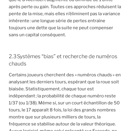
après perte ou gain. Toutes ces approches réduisent la
pente de la mise, mais elles n’éliminent pas la variance
inhérente : une longue série de pertes entraîne
toujours une dette que la suite ne peut compenser
sans un capital conséquent.
2.3 Systèmes “bias” et recherche de numéros
chauds
Certains joueurs cherchent des « numéros chauds » en
analysant les derniers tours, espérant que la roue soit
biaisée. Statistiquement, chaque tour est
indépendant ; la probabilité de chaque numéro reste
1/37 (ou 1/38). Même si, sur un court échantillon de 50
tours, le 17 apparaît 8 fois, la loi des grands nombres
montre que sur plusieurs milliers de tours, la
fréquence se stabilise autour de la valeur théorique.
Aucun logiciel, même celui présenté sur Exacode, ne