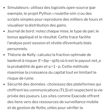
Simulateurs : utilisez des logiciels open‑source (par
exemple, le projet Python « roulette‑sim ») ou des
scripts simples pour reproduire des milliers de tours et
visualiser la distribution des gains.
Journal de bord : notez chaque mise, le type de pari, le
bonus appliqué et le résultat. Cette trace facilite
l’analyse post‑session et révèle d’éventuels biais
personnels.
Théorie de Kelly : calculez la fraction optimale de
bankroll à risquer (f = (bp − q)/b) où
b
est le payout net,
p
la probabilité de gain et
q
= 1 − p. Cette méthode
maximise la croissance du capital tout en limitant le
risque de ruine.
Sécurité des données : choisissez des plateformes qui
chiffrent les communications (TLS) et respectent la vie
privée des joueurs. Les sites comme Exacode offrent
des liens vers des ressources de surveillance mobile
et de gestion de flotte, utiles pour vérifier la