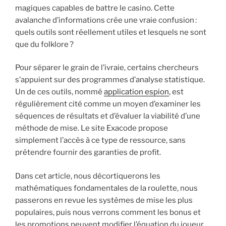
magiques capables de battre le casino. Cette
avalanche d’informations crée une vraie confusion :
quels outils sont réellement utiles et lesquels ne sont
que du folklore ?
Pour séparer le grain de l’ivraie, certains chercheurs
s’appuient sur des programmes d’analyse statistique.
Un de ces outils, nommé
application espion
, est
régulièrement cité comme un moyen d’examiner les
séquences de résultats et d’évaluer la viabilité d’une
méthode de mise. Le site Exacode propose
simplement l’accès à ce type de ressource, sans
prétendre fournir des garanties de profit.
Dans cet article, nous décortiquerons les
mathématiques fondamentales de la roulette, nous
passerons en revue les systèmes de mise les plus
populaires, puis nous verrons comment les bonus et
les promotions peuvent modifier l’équation du joueur.