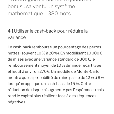
bonus « salvent » un système
mathématique – 380 mots
4.1 Utiliser le cash‑back pour réduire la
variance
Le cash‑back rembourse un pourcentage des pertes
nettes (souvent 10 % à 20 %). En modélisant 10 000 €
de mises avec une variance standard de 300 €, le
remboursement moyen de 10 % diminue l’écart type
effectif à environ 270 €. Un modèle de Monte‑Carlo
montre que la probabilité de ruine passe de 12 % à 8 %
lorsqu’on applique un cash‑back de 15 %. Cette
réduction de risque n’augmente pas l’espérance, mais
rend le capital plus résilient face à des séquences
négatives.