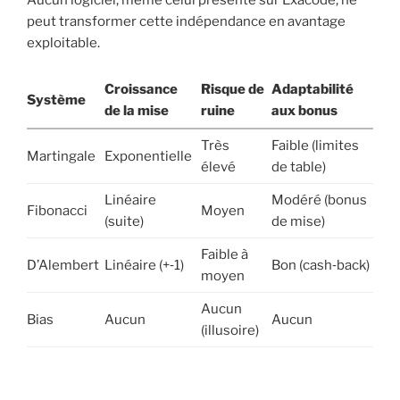
peut transformer cette indépendance en avantage
exploitable.
Croissance
Risque de
Adaptabilité
Système
de la mise
ruine
aux bonus
Très
Faible (limites
Martingale
Exponentielle
élevé
de table)
Linéaire
Modéré (bonus
Fibonacci
Moyen
(suite)
de mise)
Faible à
D’Alembert
Linéaire (+‑1)
Bon (cash‑back)
moyen
Aucun
Bias
Aucun
Aucun
(illusoire)