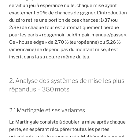
serait un jeu à espérance nulle, chaque mise ayant
exactement 50 % de chances de gagner. L’introduction
du zéro retire une portion de ces chances : 1/37 (ou
2/38) de chaque tour est automatiquement perdue
pour les paris « rouge/noir, pair/impair, manque/passe ».
Ce « house edge » de 2,70 % (européenne) ou 5,26 %
(américaine) ne dépend pas du montant misé, il est
inscrit dans la structure même du jeu.
2. Analyse des systèmes de mise les plus
répandus – 380 mots
2.1 Martingale et ses variantes
La Martingale consiste à doubler la mise après chaque
perte, en espérant récupérer toutes les pertes
précédentes dès le premier gain. Mathématiquement,