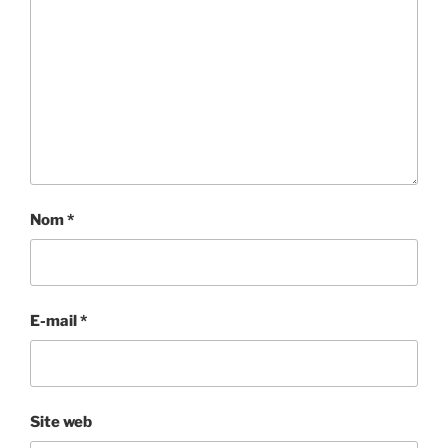
Nom
*
E-mail
*
Site web