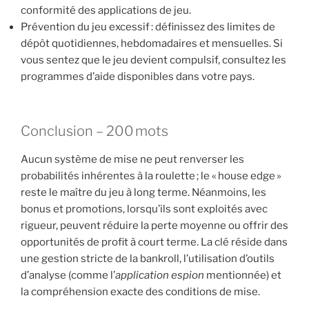
conformité des applications de jeu.
Prévention du jeu excessif : définissez des limites de
dépôt quotidiennes, hebdomadaires et mensuelles. Si
vous sentez que le jeu devient compulsif, consultez les
programmes d’aide disponibles dans votre pays.
Conclusion – 200 mots
Aucun système de mise ne peut renverser les
probabilités inhérentes à la roulette ; le « house edge »
reste le maître du jeu à long terme. Néanmoins, les
bonus et promotions, lorsqu’ils sont exploités avec
rigueur, peuvent réduire la perte moyenne ou offrir des
opportunités de profit à court terme. La clé réside dans
une gestion stricte de la bankroll, l’utilisation d’outils
d’analyse (comme l’
application espion
mentionnée) et
la compréhension exacte des conditions de mise.