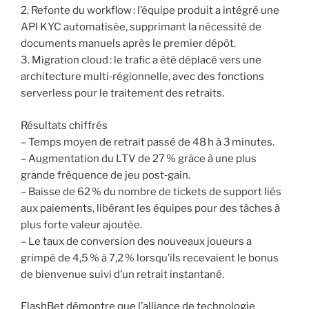
2. Refonte du workflow : l’équipe produit a intégré une
API KYC automatisée, supprimant la nécessité de
documents manuels après le premier dépôt.
3. Migration cloud : le trafic a été déplacé vers une
architecture multi‑régionnelle, avec des fonctions
serverless pour le traitement des retraits.
Résultats chiffrés
– Temps moyen de retrait passé de 48 h à 3 minutes.
– Augmentation du LTV de 27 % grâce à une plus
grande fréquence de jeu post‑gain.
– Baisse de 62 % du nombre de tickets de support liés
aux paiements, libérant les équipes pour des tâches à
plus forte valeur ajoutée.
– Le taux de conversion des nouveaux joueurs a
grimpé de 4,5 % à 7,2 % lorsqu’ils recevaient le bonus
de bienvenue suivi d’un retrait instantané.
FlashBet démontre que l’alliance de technologie