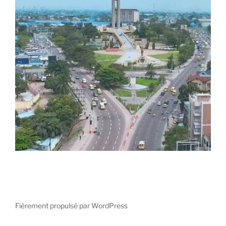
Fièrement propulsé par WordPress