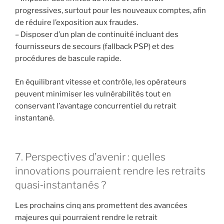
progressives, surtout pour les nouveaux comptes, afin
de réduire l’exposition aux fraudes.
– Disposer d’un plan de continuité incluant des
fournisseurs de secours (fallback PSP) et des
procédures de bascule rapide.
En équilibrant vitesse et contrôle, les opérateurs
peuvent minimiser les vulnérabilités tout en
conservant l’avantage concurrentiel du retrait
instantané.
7. Perspectives d’avenir : quelles
innovations pourraient rendre les retraits
quasi‑instantanés ?
Les prochains cinq ans promettent des avancées
majeures qui pourraient rendre le retrait