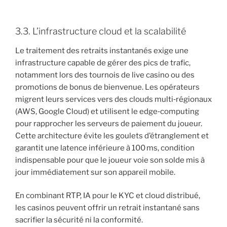
3.3. L’infrastructure cloud et la scalabilité
Le traitement des retraits instantanés exige une
infrastructure capable de gérer des pics de trafic,
notamment lors des tournois de live casino ou des
promotions de bonus de bienvenue. Les opérateurs
migrent leurs services vers des clouds multi‑régionaux
(AWS, Google Cloud) et utilisent le edge‑computing
pour rapprocher les serveurs de paiement du joueur.
Cette architecture évite les goulets d’étranglement et
garantit une latence inférieure à 100 ms, condition
indispensable pour que le joueur voie son solde mis à
jour immédiatement sur son appareil mobile.
En combinant RTP, IA pour le KYC et cloud distribué,
les casinos peuvent offrir un retrait instantané sans
sacrifier la sécurité ni la conformité.