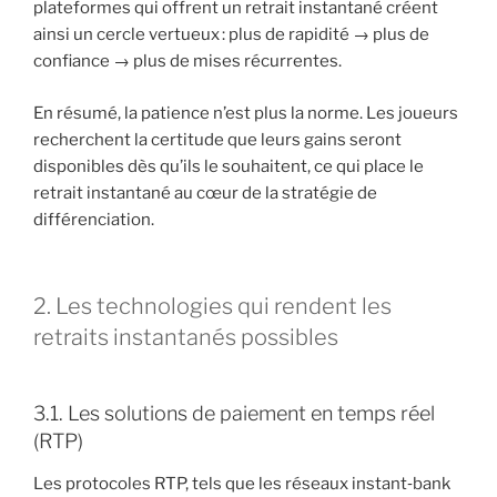
plateformes qui offrent un retrait instantané créent
ainsi un cercle vertueux : plus de rapidité → plus de
confiance → plus de mises récurrentes.
En résumé, la patience n’est plus la norme. Les joueurs
recherchent la certitude que leurs gains seront
disponibles dès qu’ils le souhaitent, ce qui place le
retrait instantané au cœur de la stratégie de
différenciation.
2. Les technologies qui rendent les
retraits instantanés possibles
3.1. Les solutions de paiement en temps réel
(RTP)
Les protocoles RTP, tels que les réseaux instant‑bank