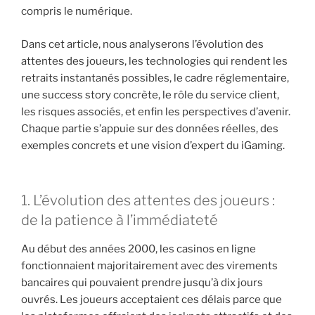
compris le numérique.
Dans cet article, nous analyserons l’évolution des
attentes des joueurs, les technologies qui rendent les
retraits instantanés possibles, le cadre réglementaire,
une success story concrète, le rôle du service client,
les risques associés, et enfin les perspectives d’avenir.
Chaque partie s’appuie sur des données réelles, des
exemples concrets et une vision d’expert du iGaming.
1. L’évolution des attentes des joueurs :
de la patience à l’immédiateté
Au début des années 2000, les casinos en ligne
fonctionnaient majoritairement avec des virements
bancaires qui pouvaient prendre jusqu’à dix jours
ouvrés. Les joueurs acceptaient ces délais parce que