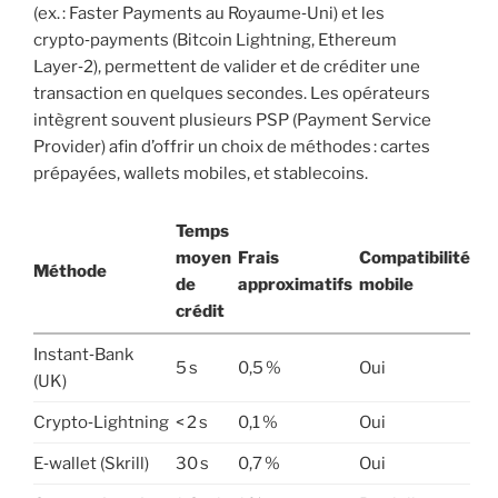
(ex. : Faster Payments au Royaume‑Uni) et les
crypto‑payments (Bitcoin Lightning, Ethereum
Layer‑2), permettent de valider et de créditer une
transaction en quelques secondes. Les opérateurs
intègrent souvent plusieurs PSP (Payment Service
Provider) afin d’offrir un choix de méthodes : cartes
prépayées, wallets mobiles, et stablecoins.
Temps
moyen
Frais
Compatibilité
Méthode
de
approximatifs
mobile
crédit
Instant‑Bank
5 s
0,5 %
Oui
(UK)
Crypto‑Lightning
< 2 s
0,1 %
Oui
E‑wallet (Skrill)
30 s
0,7 %
Oui