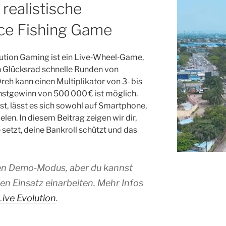
 realistische
Ice Fishing Game
ution Gaming ist ein Live‑Wheel‑Game,
 Glücksrad schnelle Runden von
reh kann einen Multiplikator von 3‑ bis
hstgewinn von 500 000 € ist möglich.
st, lässt es sich sowohl auf Smartphone,
elen. In diesem Beitrag zeigen wir dir,
 setzt, deine Bankroll schützt und das
nen Demo‑Modus, aber du kannst
nen Einsatz einarbeiten. Mehr Infos
Live Evolution
.