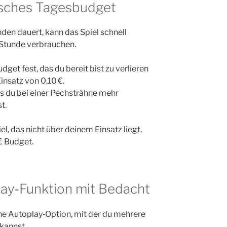
stisches Tagesbudget
en dauert, kann das Spiel schnell
 Stunde verbrauchen.
get fest, das du bereit bist zu verlieren
insatz von 0,10 €.
s du bei einer Pechsträhne mehr
t.
el, das nicht über deinem Einsatz liegt,
€ Budget.
lay‑Funktion mit Bedacht
ne Autoplay‑Option, mit der du mehrere
kannst.