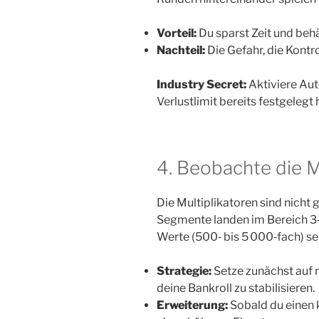
Vorteil:
Du sparst Zeit und behä
Nachteil:
Die Gefahr, die Kontrol
Industry Secret:
Aktiviere Aut
Verlustlimit bereits festgelegt h
4. Beobachte die M
Die Multiplikatoren sind nicht 
Segmente landen im Bereich 3‑
Werte (500‑ bis 5 000‑fach) sel
Strategie:
Setze zunächst auf n
deine Bankroll zu stabilisieren.
Erweiterung:
Sobald du einen k