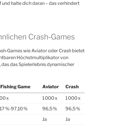
f und halte dich daran – das verhindert
ähnlichen Crash‑Games
ash‑Games wie Aviator oder Crash bietet
chtbaren Höchstmultiplikator von
, das das Spielerlebnis dynamischer
 Fishing Game
Aviator
Crash
00 x
1 000 x
1 000 x
17 %‑97,10 %
96,5 %
96,5 %
Ja
Ja