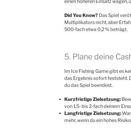
einen höheren Einsatz wagen, u
Did You Know?
Das Spiel veröf
Multiplikators nicht, aber Erf
500‑fach etwa 0,2 % beträgt.
5. Plane deine Cas
Im Ice Fishing Game gibt es ke
das Ergebnis sofort feststeht
du das Spiel beendest.
Kurzfristige Zielsetzung:
Been
von 1,5‑ bis 2‑fach deinem Einsa
Langfristige Zielsetzung:
Wart
mehr, wenn du ein hohes Risiko 