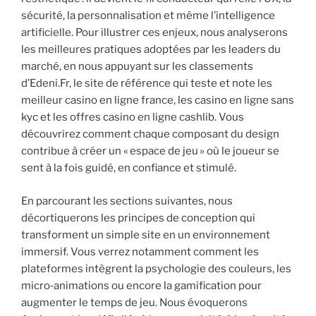
sécurité, la personnalisation et même l’intelligence
artificielle. Pour illustrer ces enjeux, nous analyserons
les meilleures pratiques adoptées par les leaders du
marché, en nous appuyant sur les classements
d’Edeni.Fr, le site de référence qui teste et note les
meilleur casino en ligne france, les casino en ligne sans
kyc et les offres casino en ligne cashlib. Vous
découvrirez comment chaque composant du design
contribue à créer un « espace de jeu » où le joueur se
sent à la fois guidé, en confiance et stimulé.
En parcourant les sections suivantes, nous
décortiquerons les principes de conception qui
transforment un simple site en un environnement
immersif. Vous verrez notamment comment les
plateformes intègrent la psychologie des couleurs, les
micro‑animations ou encore la gamification pour
augmenter le temps de jeu. Nous évoquerons