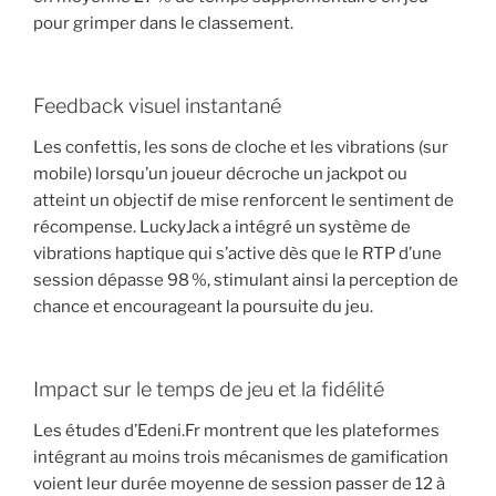
pour grimper dans le classement.
Feedback visuel instantané
Les confettis, les sons de cloche et les vibrations (sur
mobile) lorsqu’un joueur décroche un jackpot ou
atteint un objectif de mise renforcent le sentiment de
récompense. LuckyJack a intégré un système de
vibrations haptique qui s’active dès que le RTP d’une
session dépasse 98 %, stimulant ainsi la perception de
chance et encourageant la poursuite du jeu.
Impact sur le temps de jeu et la fidélité
Les études d’Edeni.Fr montrent que les plateformes
intégrant au moins trois mécanismes de gamification
voient leur durée moyenne de session passer de 12 à