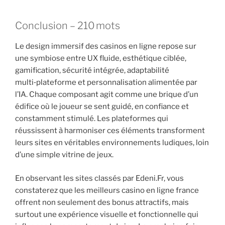
Conclusion – 210 mots
Le design immersif des casinos en ligne repose sur
une symbiose entre UX fluide, esthétique ciblée,
gamification, sécurité intégrée, adaptabilité
multi‑plateforme et personnalisation alimentée par
l’IA. Chaque composant agit comme une brique d’un
édifice où le joueur se sent guidé, en confiance et
constamment stimulé. Les plateformes qui
réussissent à harmoniser ces éléments transforment
leurs sites en véritables environnements ludiques, loin
d’une simple vitrine de jeux.
En observant les sites classés par Edeni.Fr, vous
constaterez que les meilleurs casino en ligne france
offrent non seulement des bonus attractifs, mais
surtout une expérience visuelle et fonctionnelle qui