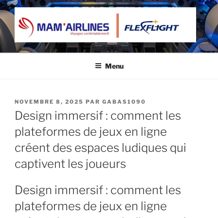
Aller
au
contenu
principal
MAM’AIRLINES
Voyagez confortablement
Menu
PUBLIÉ
NOVEMBRE 8, 2025
PAR
GABAS1090
LE
Design immersif : comment les
plateformes de jeux en ligne
créent des espaces ludiques qui
captivent les joueurs
Design immersif : comment les
plateformes de jeux en ligne