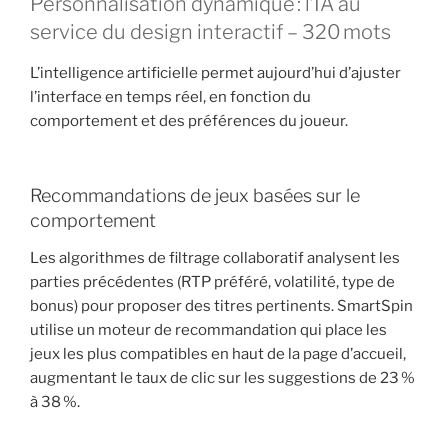
Personnalisation dynamique : l’IA au
service du design interactif – 320 mots
L’intelligence artificielle permet aujourd’hui d’ajuster
l’interface en temps réel, en fonction du
comportement et des préférences du joueur.
Recommandations de jeux basées sur le
comportement
Les algorithmes de filtrage collaboratif analysent les
parties précédentes (RTP préféré, volatilité, type de
bonus) pour proposer des titres pertinents. SmartSpin
utilise un moteur de recommandation qui place les
jeux les plus compatibles en haut de la page d’accueil,
augmentant le taux de clic sur les suggestions de 23 %
à 38 %.