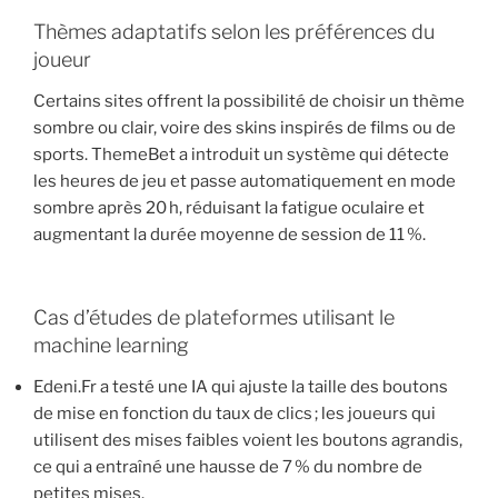
Thèmes adaptatifs selon les préférences du
joueur
Certains sites offrent la possibilité de choisir un thème
sombre ou clair, voire des skins inspirés de films ou de
sports. ThemeBet a introduit un système qui détecte
les heures de jeu et passe automatiquement en mode
sombre après 20 h, réduisant la fatigue oculaire et
augmentant la durée moyenne de session de 11 %.
Cas d’études de plateformes utilisant le
machine learning
Edeni.Fr a testé une IA qui ajuste la taille des boutons
de mise en fonction du taux de clics ; les joueurs qui
utilisent des mises faibles voient les boutons agrandis,
ce qui a entraîné une hausse de 7 % du nombre de
petites mises.