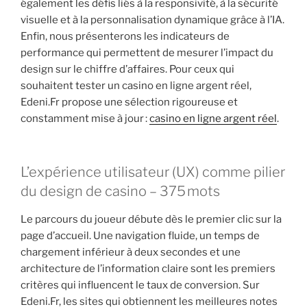
également les défis liés à la responsivité, à la sécurité
visuelle et à la personnalisation dynamique grâce à l’IA.
Enfin, nous présenterons les indicateurs de
performance qui permettent de mesurer l’impact du
design sur le chiffre d’affaires. Pour ceux qui
souhaitent tester un casino en ligne argent réel,
Edeni.Fr propose une sélection rigoureuse et
constamment mise à jour :
casino en ligne argent réel
.
L’expérience utilisateur (UX) comme pilier
du design de casino – 375 mots
Le parcours du joueur débute dès le premier clic sur la
page d’accueil. Une navigation fluide, un temps de
chargement inférieur à deux secondes et une
architecture de l’information claire sont les premiers
critères qui influencent le taux de conversion. Sur
Edeni.Fr, les sites qui obtiennent les meilleures notes