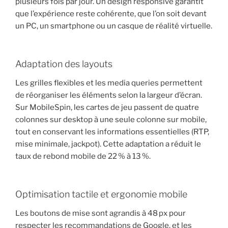
plusieurs fois par jour. Un design responsive garantit
que l’expérience reste cohérente, que l’on soit devant
un PC, un smartphone ou un casque de réalité virtuelle.
Adaptation des layouts
Les grilles flexibles et les media queries permettent
de réorganiser les éléments selon la largeur d’écran.
Sur MobileSpin, les cartes de jeu passent de quatre
colonnes sur desktop à une seule colonne sur mobile,
tout en conservant les informations essentielles (RTP,
mise minimale, jackpot). Cette adaptation a réduit le
taux de rebond mobile de 22 % à 13 %.
Optimisation tactile et ergonomie mobile
Les boutons de mise sont agrandis à 48 px pour
respecter les recommandations de Google, et les