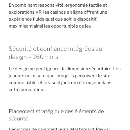
En combinant responsivité, ergonomie tactile et
explorations VR, les casinos en ligne offrent une
expérience fluide quel que soit le dispositif,
maximisant ainsi les opportunités de jeu.
Sécurité et confiance intégrées au
design – 260 mots
Le design ne peut ignorer la dimension sécuritaire. Les
joueurs ne misent que lorsqu’ils perçoivent le site
comme fiable, et le visuel joue un rôle majeur dans
cette perception.
Placement stratégique des éléments de
sécurité
Les icônes de paiement (Visa, Mastercard, PayPal,