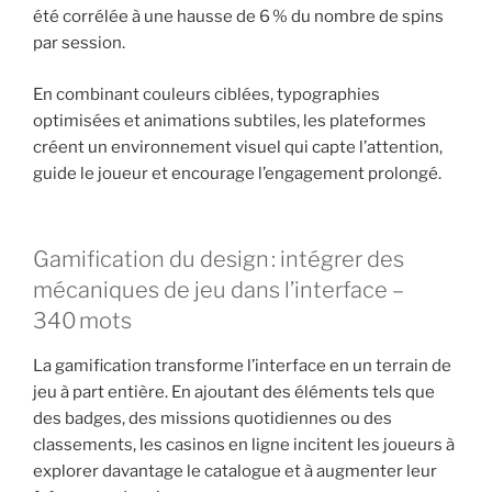
été corrélée à une hausse de 6 % du nombre de spins
par session.
En combinant couleurs ciblées, typographies
optimisées et animations subtiles, les plateformes
créent un environnement visuel qui capte l’attention,
guide le joueur et encourage l’engagement prolongé.
Gamification du design : intégrer des
mécaniques de jeu dans l’interface –
340 mots
La gamification transforme l’interface en un terrain de
jeu à part entière. En ajoutant des éléments tels que
des badges, des missions quotidiennes ou des
classements, les casinos en ligne incitent les joueurs à
explorer davantage le catalogue et à augmenter leur