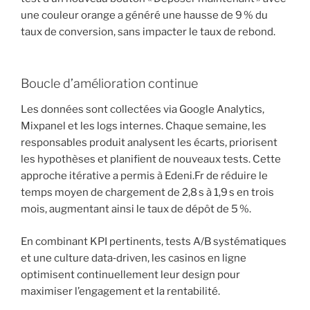
une couleur orange a généré une hausse de 9 % du
taux de conversion, sans impacter le taux de rebond.
Boucle d’amélioration continue
Les données sont collectées via Google Analytics,
Mixpanel et les logs internes. Chaque semaine, les
responsables produit analysent les écarts, priorisent
les hypothèses et planifient de nouveaux tests. Cette
approche itérative a permis à Edeni.Fr de réduire le
temps moyen de chargement de 2,8 s à 1,9 s en trois
mois, augmentant ainsi le taux de dépôt de 5 %.
En combinant KPI pertinents, tests A/B systématiques
et une culture data‑driven, les casinos en ligne
optimisent continuellement leur design pour
maximiser l’engagement et la rentabilité.