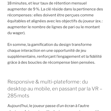
18 minutes, et leur taux de rétention mensuel
augmenter de 9 %. La clé réside dans la pertinence des
récompenses : elles doivent être perçues comme
équitables et alignées avec les objectifs du joueur (ex. :
augmenter le nombre de lignes de pari ou le montant
du wager).
En somme, la gamification du design transforme
chaque interaction en une opportunité de jeu
supplémentaire, renforçant l’engagement et la fidélité
grâce à des boucles de récompense bien pensées.
Responsive & multi‑plateforme : du
desktop au mobile, en passant par la VR –
285 mots
Aujourd’hui, le joueur passe d’un écran à l’autre