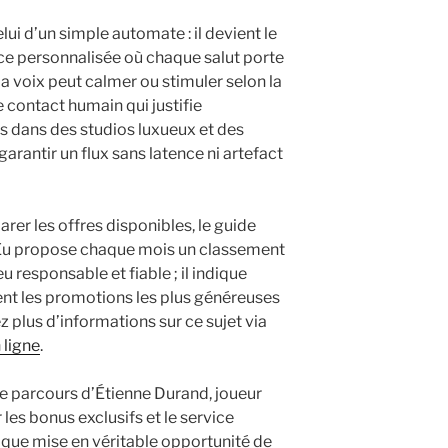
elui d’un simple automate : il devient le
ce personnalisée où chaque salut porte
 la voix peut calmer ou stimuler selon la
e contact humain qui justifie
s dans des studios luxueux et des
garantir un flux sans latence ni artefact
er les offres disponibles, le guide
u propose chaque mois un classement
eu responsable et fiable ; il indique
nt les promotions les plus généreuses
z plus d’informations sur ce sujet via
 ligne
.
le parcours d’Étienne Durand, joueur
 les bonus exclusifs et le service
ue mise en véritable opportunité de