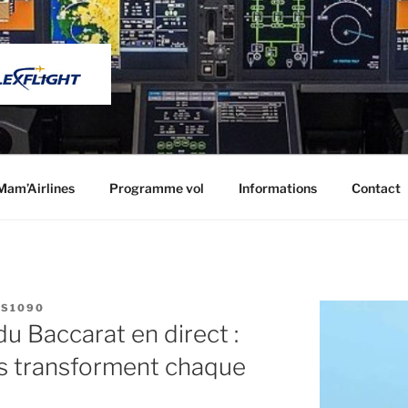
INES
Mam’Airlines
Programme vol
Informations
Contact
S1090
du Baccarat en direct :
s transforment chaque