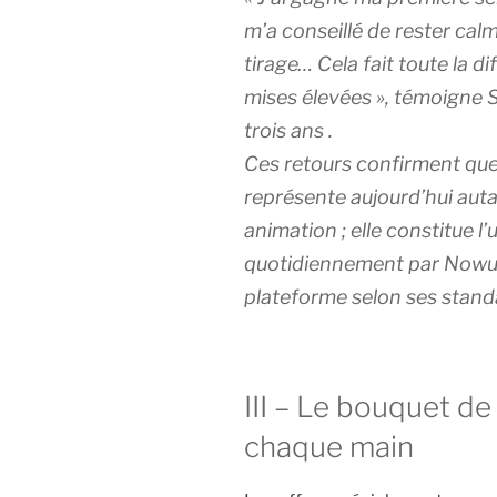
m’a conseillé de rester cal
tirage… Cela fait toute la 
mises élevées »,
témoigne So
trois ans .
Ces retours confirment que 
représente aujourd’hui auta
animation ; elle constitue l
quotidiennement par Nowup
plateforme selon ses stand
III – Le bouquet 
chaque main