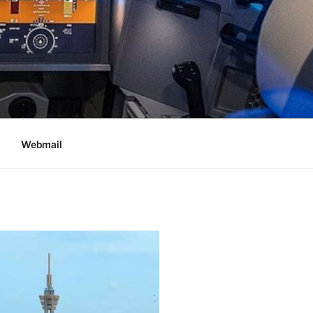
Webmail