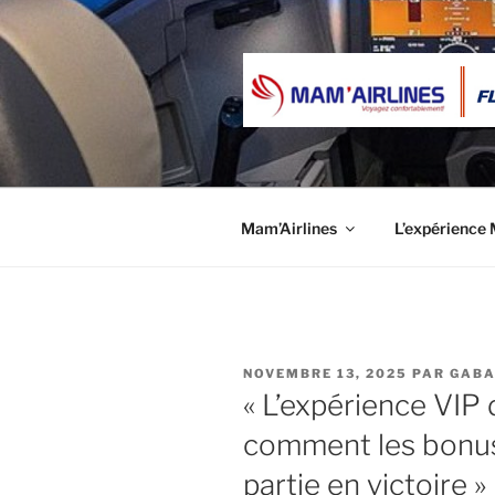
Aller
au
contenu
principal
MAM’AIRL
Voyagez confortablement
Mam’Airlines
L’expérience 
PUBLIÉ
NOVEMBRE 13, 2025
PAR
GABA
LE
« L’expérience VIP 
comment les bonu
partie en victoire »