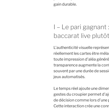
gain durable.
I – Le pari gagnant 
baccarat live plutô
L’authenticité visuelle représen
réellement les cartes être mél
toute impression d’aléa génér
transparence augmente la confi
souvent par une durée de sessio
jeux automatisés.
Le temps réel ajoute une dimens
gestes du croupier permet d’aju
de décision comme lors d’une 
Cette interaction crée une conn