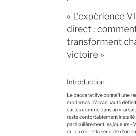
« L’expérience V
direct : commen
transforment ch
victoire »
Introduction
Le baccarat live connaît une r
modernes : l’écran haute définit
cartes comme dans un vrai salo
reste confortablement installé 
particulièrement les joueurs « VI
du jeu réel et la sécurité d’un