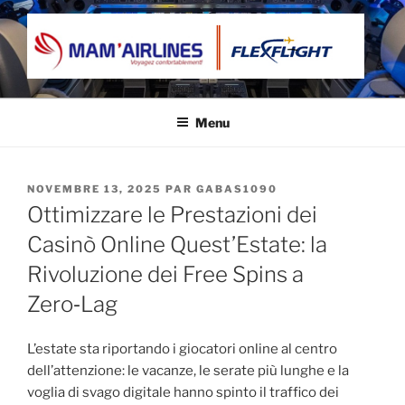
Aller
au
contenu
principal
MAM’AIRLINES
Voyagez confortablement
Menu
PUBLIÉ
NOVEMBRE 13, 2025
PAR
GABAS1090
LE
Ottimizzare le Prestazioni dei
Casinò Online Quest’Estate: la
Rivoluzione dei Free Spins a
Zero‑Lag
L’estate sta riportando i giocatori online al centro
dell’attenzione: le vacanze, le serate più lunghe e la
voglia di svago digitale hanno spinto il traffico dei