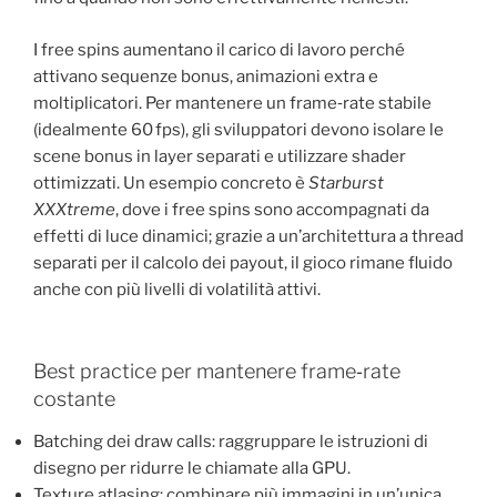
I free spins aumentano il carico di lavoro perché
attivano sequenze bonus, animazioni extra e
moltiplicatori. Per mantenere un frame‑rate stabile
(idealmente 60 fps), gli sviluppatori devono isolare le
scene bonus in layer separati e utilizzare shader
ottimizzati. Un esempio concreto è
Starburst
XXXtreme
, dove i free spins sono accompagnati da
effetti di luce dinamici; grazie a un’architettura a thread
separati per il calcolo dei payout, il gioco rimane fluido
anche con più livelli di volatilità attivi.
Best practice per mantenere frame‑rate
costante
Batching dei draw calls: raggruppare le istruzioni di
disegno per ridurre le chiamate alla GPU.
Texture atlasing: combinare più immagini in un’unica