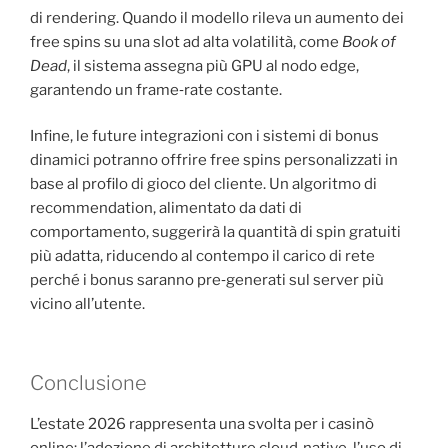
di rendering. Quando il modello rileva un aumento dei
free spins su una slot ad alta volatilità, come
Book of
Dead
, il sistema assegna più GPU al nodo edge,
garantendo un frame‑rate costante.
Infine, le future integrazioni con i sistemi di bonus
dinamici potranno offrire free spins personalizzati in
base al profilo di gioco del cliente. Un algoritmo di
recommendation, alimentato da dati di
comportamento, suggerirà la quantità di spin gratuiti
più adatta, riducendo al contempo il carico di rete
perché i bonus saranno pre‑generati sul server più
vicino all’utente.
Conclusione
L’estate 2026 rappresenta una svolta per i casinò
online: l’adozione di architetture cloud‑native, l’uso di