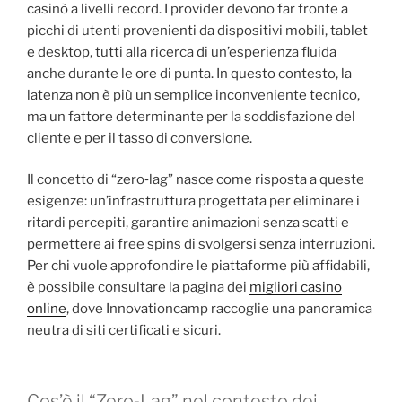
casinò a livelli record. I provider devono far fronte a
picchi di utenti provenienti da dispositivi mobili, tablet
e desktop, tutti alla ricerca di un’esperienza fluida
anche durante le ore di punta. In questo contesto, la
latenza non è più un semplice inconveniente tecnico,
ma un fattore determinante per la soddisfazione del
cliente e per il tasso di conversione.
Il concetto di “zero‑lag” nasce come risposta a queste
esigenze: un’infrastruttura progettata per eliminare i
ritardi percepiti, garantire animazioni senza scatti e
permettere ai free spins di svolgersi senza interruzioni.
Per chi vuole approfondire le piattaforme più affidabili,
è possibile consultare la pagina dei
migliori casino
online
, dove Innovationcamp raccoglie una panoramica
neutra di siti certificati e sicuri.
Cos’è il “Zero‑Lag” nel contesto dei