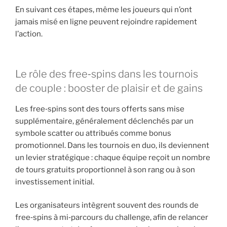
En suivant ces étapes, même les joueurs qui n’ont
jamais misé en ligne peuvent rejoindre rapidement
l’action.
Le rôle des free‑spins dans les tournois
de couple : booster de plaisir et de gains
Les free‑spins sont des tours offerts sans mise
supplémentaire, généralement déclenchés par un
symbole scatter ou attribués comme bonus
promotionnel. Dans les tournois en duo, ils deviennent
un levier stratégique : chaque équipe reçoit un nombre
de tours gratuits proportionnel à son rang ou à son
investissement initial.
Les organisateurs intègrent souvent des rounds de
free‑spins à mi‑parcours du challenge, afin de relancer