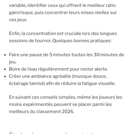
variable, identifier ceux qui offrent le meilleur ratio
gain/risque, puis concentrer leurs mises réelles sur
ces jeux.
Enfin, la concentration est cruciale lors des longues
sessions de tournoi. Quelques bonnes pratiques :
Faire une pause de 5 minutes toutes les 30 minutes de
jeu.
Boire de l’eau régulièrement pour rester alerte.
Créer une ambiance agréable (musique douce,
éclairage tamisé) afin de réduire la fatigue visuelle.
En suivant ces conseils simples, même les joueurs les
moins expérimentés peuvent se placer parmi les
meilleurs du classement 2026.