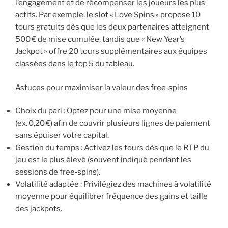
l’engagement et de récompenser les joueurs les plus
actifs. Par exemple, le slot « Love Spins » propose 10
tours gratuits dès que les deux partenaires atteignent
500 € de mise cumulée, tandis que « New Year’s
Jackpot » offre 20 tours supplémentaires aux équipes
classées dans le top 5 du tableau.
Astuces pour maximiser la valeur des free‑spins
Choix du pari : Optez pour une mise moyenne
(ex. 0,20 €) afin de couvrir plusieurs lignes de paiement
sans épuiser votre capital.
Gestion du temps : Activez les tours dès que le RTP du
jeu est le plus élevé (souvent indiqué pendant les
sessions de free‑spins).
Volatilité adaptée : Privilégiez des machines à volatilité
moyenne pour équilibrer fréquence des gains et taille
des jackpots.