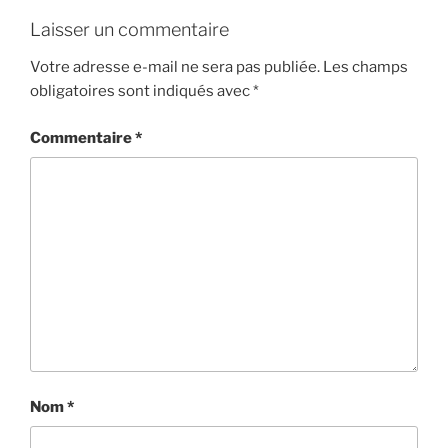
Laisser un commentaire
Votre adresse e-mail ne sera pas publiée.
Les champs
obligatoires sont indiqués avec
*
Commentaire
*
Nom
*