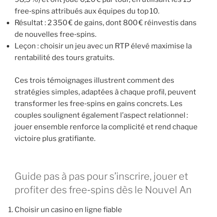
free‑spins attribués aux équipes du top 10.
Résultat : 2 350 € de gains, dont 800 € réinvestis dans
de nouvelles free‑spins.
Leçon : choisir un jeu avec un RTP élevé maximise la
rentabilité des tours gratuits.
Ces trois témoignages illustrent comment des
stratégies simples, adaptées à chaque profil, peuvent
transformer les free‑spins en gains concrets. Les
couples soulignent également l’aspect relationnel :
jouer ensemble renforce la complicité et rend chaque
victoire plus gratifiante.
Guide pas à pas pour s’inscrire, jouer et
profiter des free‑spins dès le Nouvel An
Choisir un casino en ligne fiable