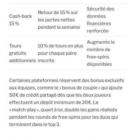
Sécurité des
Retour de 15 % sur
Cash‑back
données
les pertes nettes
15 %
financières
pendant la semaine
renforcée
Augmente le
Tours
10 % de tours en plus
nombre de
gratuits
pour chaque paire
free‑spins
additionnels
inscrite
disponibles
Certaines plateformes réservent des bonus exclusifs
aux équipes, comme le « bonus de couple » qui ajoute
50 € de crédit partagé dès que les deux joueurs
effectuent un dépôt minimum de 20 €. Le
« match‑play », quant à lui, double les gains réalisés
pendant les rounds de free‑spins pour les duos qui
terminent dans le top 3.