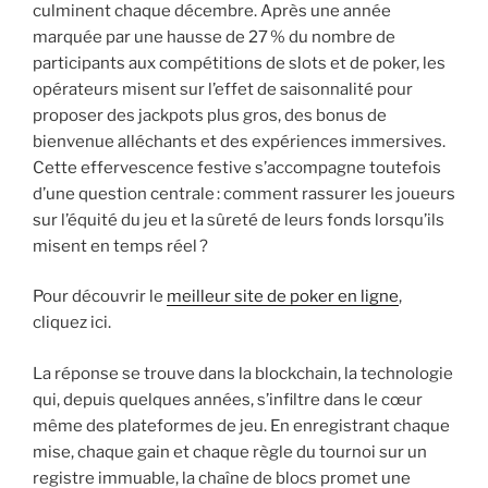
culminent chaque décembre. Après une année
marquée par une hausse de 27 % du nombre de
participants aux compétitions de slots et de poker, les
opérateurs misent sur l’effet de saisonnalité pour
proposer des jackpots plus gros, des bonus de
bienvenue alléchants et des expériences immersives.
Cette effervescence festive s’accompagne toutefois
d’une question centrale : comment rassurer les joueurs
sur l’équité du jeu et la sûreté de leurs fonds lorsqu’ils
misent en temps réel ?
Pour découvrir le
meilleur site de poker en ligne
,
cliquez ici.
La réponse se trouve dans la blockchain, la technologie
qui, depuis quelques années, s’infiltre dans le cœur
même des plateformes de jeu. En enregistrant chaque
mise, chaque gain et chaque règle du tournoi sur un
registre immuable, la chaîne de blocs promet une