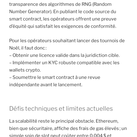
transparence des algorithmes de RNG (Random
Number Generator). En publiant le code source du
smart contract, les opérateurs offrent une preuve
d’équité qui satisfait les exigences de conformité.
Pour les opérateurs souhaitant lancer des tournois de
Noël, il faut donc :
– Obtenir une licence valide dans la juridiction cible.
– Implémenter un KYC robuste compatible avec les
wallets crypto.
– Soumettre le smart contract à une revue
indépendante avant le lancement.
Défis techniques et limites actuelles
La scalabilité reste le principal obstacle. Ethereum,
bien que sécuritaire, affiche des frais de gas élevés ; un
simple spin de slot peut coûter entre 0,004 $ et