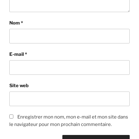
Nom
*
E-mail
*
Site web
Enregistrer mon nom, mon e-mail et mon site dans
le navigateur pour mon prochain commentaire.