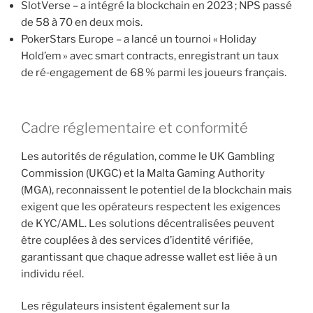
SlotVerse – a intégré la blockchain en 2023 ; NPS passé
de 58 à 70 en deux mois.
PokerStars Europe – a lancé un tournoi « Holiday
Hold’em » avec smart contracts, enregistrant un taux
de ré‑engagement de 68 % parmi les joueurs français.
Cadre réglementaire et conformité
Les autorités de régulation, comme le UK Gambling
Commission (UKGC) et la Malta Gaming Authority
(MGA), reconnaissent le potentiel de la blockchain mais
exigent que les opérateurs respectent les exigences
de KYC/AML. Les solutions décentralisées peuvent
être couplées à des services d’identité vérifiée,
garantissant que chaque adresse wallet est liée à un
individu réel.
Les régulateurs insistent également sur la