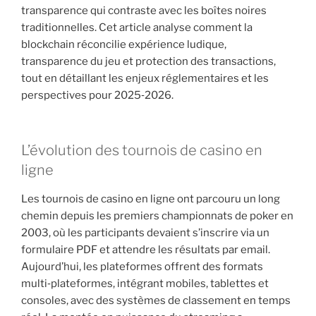
transparence qui contraste avec les boîtes noires
traditionnelles. Cet article analyse comment la
blockchain réconcilie expérience ludique,
transparence du jeu et protection des transactions,
tout en détaillant les enjeux réglementaires et les
perspectives pour 2025‑2026.
L’évolution des tournois de casino en
ligne
Les tournois de casino en ligne ont parcouru un long
chemin depuis les premiers championnats de poker en
2003, où les participants devaient s’inscrire via un
formulaire PDF et attendre les résultats par email.
Aujourd’hui, les plateformes offrent des formats
multi‑plateformes, intégrant mobiles, tablettes et
consoles, avec des systèmes de classement en temps