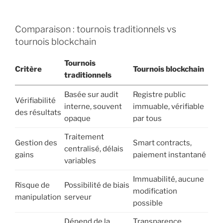
Comparaison : tournois traditionnels vs
tournois blockchain
Tournois
Critère
Tournois blockchain
traditionnels
Basée sur audit
Registre public
Vérifiabilité
interne, souvent
immuable, vérifiable
des résultats
opaque
par tous
Traitement
Gestion des
Smart contracts,
centralisé, délais
gains
paiement instantané
variables
Immuabilité, aucune
Risque de
Possibilité de biais
modification
manipulation
serveur
possible
Dépend de la
Transparence