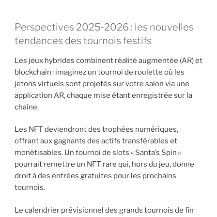
Perspectives 2025‑2026 : les nouvelles
tendances des tournois festifs
Les jeux hybrides combinent réalité augmentée (AR) et
blockchain : imaginez un tournoi de roulette où les
jetons virtuels sont projetés sur votre salon via une
application AR, chaque mise étant enregistrée sur la
chaîne.
Les NFT deviendront des trophées numériques,
offrant aux gagnants des actifs transférables et
monétisables. Un tournoi de slots « Santa’s Spin »
pourrait remettre un NFT rare qui, hors du jeu, donne
droit à des entrées gratuites pour les prochains
tournois.
Le calendrier prévisionnel des grands tournois de fin