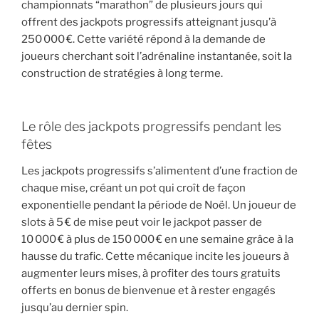
championnats “marathon” de plusieurs jours qui
offrent des jackpots progressifs atteignant jusqu’à
250 000 €. Cette variété répond à la demande de
joueurs cherchant soit l’adrénaline instantanée, soit la
construction de stratégies à long terme.
Le rôle des jackpots progressifs pendant les
fêtes
Les jackpots progressifs s’alimentent d’une fraction de
chaque mise, créant un pot qui croît de façon
exponentielle pendant la période de Noël. Un joueur de
slots à 5 € de mise peut voir le jackpot passer de
10 000 € à plus de 150 000 € en une semaine grâce à la
hausse du trafic. Cette mécanique incite les joueurs à
augmenter leurs mises, à profiter des tours gratuits
offerts en bonus de bienvenue et à rester engagés
jusqu’au dernier spin.