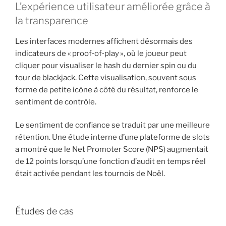
L’expérience utilisateur améliorée grâce à
la transparence
Les interfaces modernes affichent désormais des
indicateurs de « proof‑of‑play », où le joueur peut
cliquer pour visualiser le hash du dernier spin ou du
tour de blackjack. Cette visualisation, souvent sous
forme de petite icône à côté du résultat, renforce le
sentiment de contrôle.
Le sentiment de confiance se traduit par une meilleure
rétention. Une étude interne d’une plateforme de slots
a montré que le Net Promoter Score (NPS) augmentait
de 12 points lorsqu’une fonction d’audit en temps réel
était activée pendant les tournois de Noël.
Études de cas