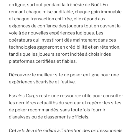
en ligne, surtout pendant la frénésie de Noël. En
rendant chaque mise auditable, chaque gain immuable
et chaque transaction chiffrée, elle répond aux
exigences de confiance des joueurs tout en ouvrant la
voie à de nouvelles expériences ludiques. Les
opérateurs qui investiront dès maintenant dans ces
technologies gagneront en crédibilité et en rétention,
tandis que les joueurs seront incités à choisir des
plateformes certifiées et fiables.
Découvrez le meilleur site de poker en ligne pour une
expérience sécurisée et festive.
Escales Cargo
reste une ressource utile pour consulter
les dernières actualités du secteur et repérer les sites
de poker recommandés, sans toutefois fournir
d’analyses ou de classements officiels.
Cet article a été rédigé à l’intention des professionnels