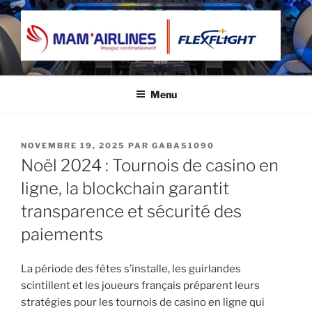
Aller
au
contenu
principal
MAM’AIRLINES
Voyagez confortablement
Menu
PUBLIÉ
NOVEMBRE 19, 2025
PAR
GABAS1090
LE
Noël 2024 : Tournois de casino en
ligne, la blockchain garantit
transparence et sécurité des
paiements
La période des fêtes s’installe, les guirlandes
scintillent et les joueurs français préparent leurs
stratégies pour les tournois de casino en ligne qui