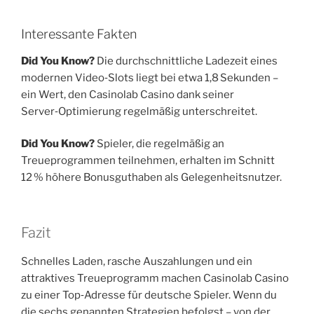
Interessante Fakten
Did You Know?
Die durchschnittliche Ladezeit eines
modernen Video‑Slots liegt bei etwa 1,8 Sekunden –
ein Wert, den Casinolab Casino dank seiner
Server‑Optimierung regelmäßig unterschreitet.
Did You Know?
Spieler, die regelmäßig an
Treueprogrammen teilnehmen, erhalten im Schnitt
12 % höhere Bonusguthaben als Gelegenheitsnutzer.
Fazit
Schnelles Laden, rasche Auszahlungen und ein
attraktives Treueprogramm machen Casinolab Casino
zu einer Top‑Adresse für deutsche Spieler. Wenn du
die sechs genannten Strategien befolgst – von der