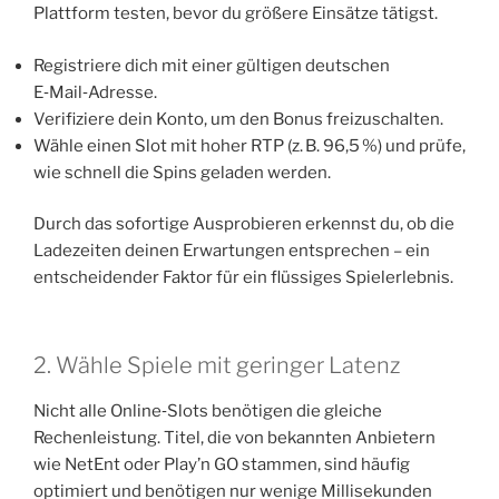
Plattform testen, bevor du größere Einsätze tätigst.
Registriere dich mit einer gültigen deutschen
E‑Mail‑Adresse.
Verifiziere dein Konto, um den Bonus freizuschalten.
Wähle einen Slot mit hoher RTP (z. B. 96,5 %) und prüfe,
wie schnell die Spins geladen werden.
Durch das sofortige Ausprobieren erkennst du, ob die
Ladezeiten deinen Erwartungen entsprechen – ein
entscheidender Faktor für ein flüssiges Spielerlebnis.
2. Wähle Spiele mit geringer Latenz
Nicht alle Online‑Slots benötigen die gleiche
Rechenleistung. Titel, die von bekannten Anbietern
wie NetEnt oder Play’n GO stammen, sind häufig
optimiert und benötigen nur wenige Millisekunden