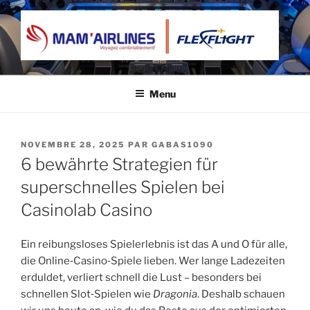
Aller
au
contenu
principal
MAM’AIRLINES
Voyagez confortablement
Menu
PUBLIÉ
NOVEMBRE 28, 2025
PAR
GABAS1090
LE
6 bewährte Strategien für
superschnelles Spielen bei
Casinolab Casino
Ein reibungsloses Spielerlebnis ist das A und O für alle,
die Online‑Casino‑Spiele lieben. Wer lange Ladezeiten
erduldet, verliert schnell die Lust – besonders bei
schnellen Slot‑Spielen wie
Dragonia
. Deshalb schauen