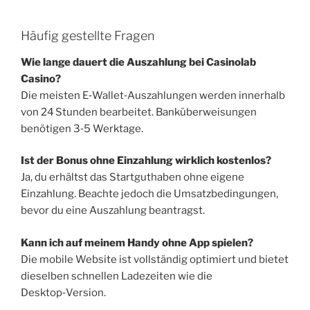
Häufig gestellte Fragen
Wie lange dauert die Auszahlung bei Casinolab
Casino?
Die meisten E‑Wallet‑Auszahlungen werden innerhalb
von 24 Stunden bearbeitet. Banküberweisungen
benötigen 3‑5 Werktage.
Ist der Bonus ohne Einzahlung wirklich kostenlos?
Ja, du erhältst das Startguthaben ohne eigene
Einzahlung. Beachte jedoch die Umsatzbedingungen,
bevor du eine Auszahlung beantragst.
Kann ich auf meinem Handy ohne App spielen?
Die mobile Website ist vollständig optimiert und bietet
dieselben schnellen Ladezeiten wie die
Desktop‑Version.