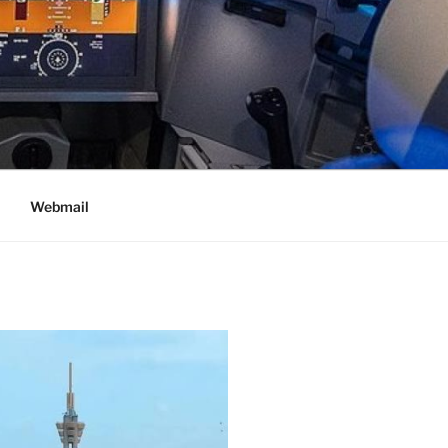
Webmail