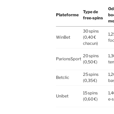
Od
Type de
Plateforme
bo
free‑spins
mo
30 spins
1,2
WinBet
(0,40 €
foo
chacun)
20 spins
1,3
ParionsSport
(0,50 €)
ten
25 spins
1,2
Betclic
(0,35 €)
ba
15 spins
1,4
Unibet
(0,60 €)
e‑