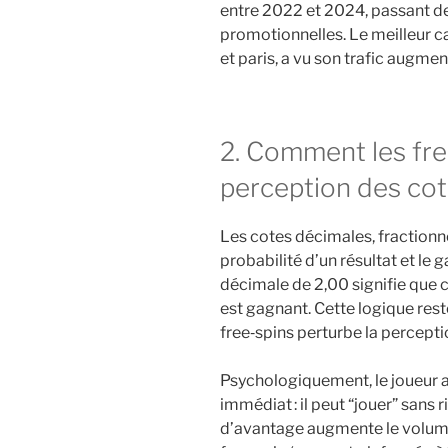
entre 2022 et 2024, passant d
promotionnelles. Le meilleur ca
et paris, a vu son trafic augme
2. Comment les fre
perception des co
Les cotes décimales, fractionn
probabilité d’un résultat et le 
décimale de 2,00 signifie que c
est gagnant. Cette logique rest
free‑spins perturbe la percepti
Psychologiquement, le joueur a
immédiat : il peut “jouer” sans r
d’avantage augmente le volume 