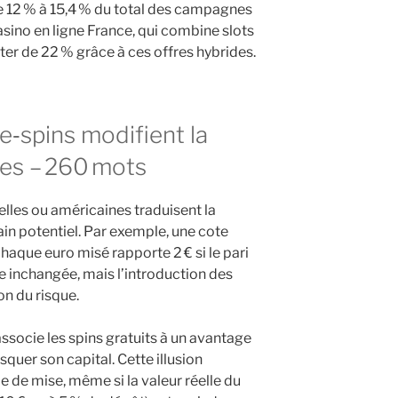
e 12 % à 15,4 % du total des campagnes
sino en ligne France, qui combine slots
nter de 22 % grâce à ces offres hybrides.
e‑spins modifient la
tes – 260 mots
elles ou américaines traduisent la
gain potentiel. Par exemple, une cote
haque euro misé rapporte 2 € si le pari
e inchangée, mais l’introduction des
on du risque.
ssocie les spins gratuits à un avantage
isquer son capital. Cette illusion
de mise, même si la valeur réelle du