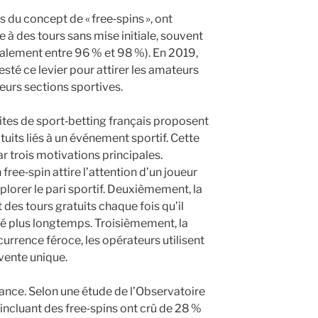
 du concept de « free‑spins », ont
e à des tours sans mise initiale, souvent
alement entre 96 % et 98 %). En 2019,
sté ce levier pour attirer les amateurs
leurs sections sportives.
ites de sport‑betting français proposent
tuits liés à un événement sportif. Cette
r trois motivations principales.
 free‑spin attire l’attention d’un joueur
explorer le pari sportif. Deuxièmement, la
t des tours gratuits chaque fois qu’il
é plus longtemps. Troisièmement, la
currence féroce, les opérateurs utilisent
vente unique.
dance. Selon une étude de l’Observatoire
 incluant des free‑spins ont crû de 28 %