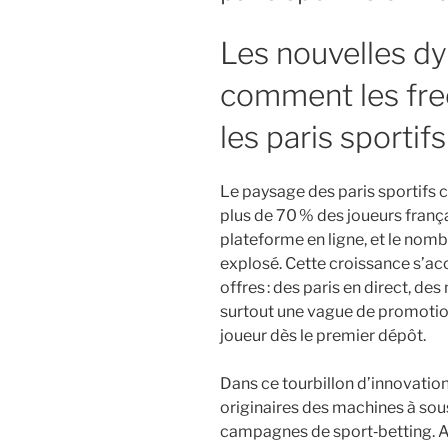
Les nouvelles d
comment les fre
les paris sporti
Le paysage des paris sportifs 
plus de 70 % des joueurs frança
plateforme en ligne, et le nomb
explosé. Cette croissance s’a
offres : des paris en direct, d
surtout une vague de promotions
joueur dès le premier dépôt.
Dans ce tourbillon d’innovation, 
originaires des machines à sous
campagnes de sport‑betting. Au