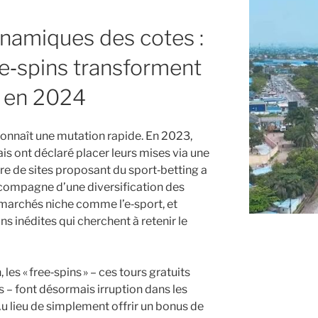
ynamiques des cotes :
e‑spins transforment
fs en 2024
connaît une mutation rapide. En 2023,
is ont déclaré placer leurs mises via une
re de sites proposant du sport‑betting a
ccompagne d’une diversification des
es marchés niche comme l’e‑sport, et
 inédites qui cherchent à retenir le
les « free‑spins » – ces tours gratuits
 – font désormais irruption dans les
 lieu de simplement offrir un bonus de