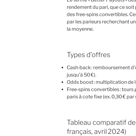
rendement du pari, que ce soit
des free‑spins convertibles. Ce
par les parieurs recherchant un
la moyenne.
Types d’offres
Cash‑back : remboursement d’u
jusqu’à 50 €).
Odds boost : multiplication de l
Free‑spins convertibles : tours
paris à cote fixe (ex. 0,30 € par
Tableau comparatif de
français, avril 2024)