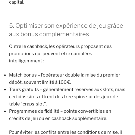
capital.
5. Optimiser son expérience de jeu grâce
aux bonus complémentaires
Outre le cashback, les opérateurs proposent des
promotions qui peuvent être cumulées
intelligemment :
Match bonus – l’opérateur double la mise du premier
dépôt, souvent limité à 100 €.
Tours gratuits – généralement réservés aux slots, mais
certains sites offrent des free spins sur des jeux de
table “craps‑slot”.
Programmes de fidélité – points convertibles en
crédits de jeu ou en cashback supplémentaire.
Pour éviter les conflits entre les conditions de mise, il