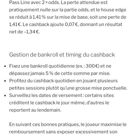
Pass Line avec 2 × odds. La perte attendue est
pratiquement nulle sur la partie odds, et le house edge
se réduit à 1,41 % sur la mise de base, soit une perte de
1,41 €. Le cashback ajoute 0,07 €, donnant un résultat
net de –1,34 €.
Gestion de bankroll et timing du cashback
Fixez une bankroll quotidienne (ex. : 300 €) et ne
dépassez jamais 5 % de cette somme par mise.
Profitez du cashback quotidien en jouant plusieurs
petites sessions plutôt qu’une grosse mise ponctuelle.
Surveillez les dates de versement : certains sites
créditent le cashback le jour même, d’autres le
reportent au lendemain.
En suivant ces bonnes pratiques, le joueur maximise le
remboursement sans exposer excessivement son