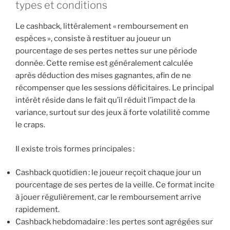
types et conditions
Le cashback, littéralement « remboursement en
espèces », consiste à restituer au joueur un
pourcentage de ses pertes nettes sur une période
donnée. Cette remise est généralement calculée
après déduction des mises gagnantes, afin de ne
récompenser que les sessions déficitaires. Le principal
intérêt réside dans le fait qu’il réduit l’impact de la
variance, surtout sur des jeux à forte volatilité comme
le craps.
Il existe trois formes principales :
Cashback quotidien : le joueur reçoit chaque jour un
pourcentage de ses pertes de la veille. Ce format incite
à jouer régulièrement, car le remboursement arrive
rapidement.
Cashback hebdomadaire : les pertes sont agrégées sur