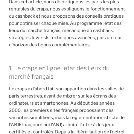
Dans cet article, nous décortiquons les paris les plus
rentables du craps, nous expliquons le fonctionnement
du cashback et nous proposons des conseils pratiques
pour optimiser chaque mise. Au programme : état des
lieux du marché français, mécanique du cashback,
stratégies low‑risk, techniques avancées, puis un tour
d’horizon des bonus complémentaires.
1. Le craps en ligne : état des lieux du
marché français
Le craps a d’abord fait son apparition dans les salles de
paris terrestres, avant de migrer sur les écrans des
ordinateurs et smartphones. Au début des années
2000, les premiers sites français proposaient des
variantes simplifiées, mais la réglementation stricte de
l’ARJEL (aujourd’hui l’ANJ) a limité l’offre à des jeux
certifiés et contrôlés. Depuis la libéralisation de l’octroi