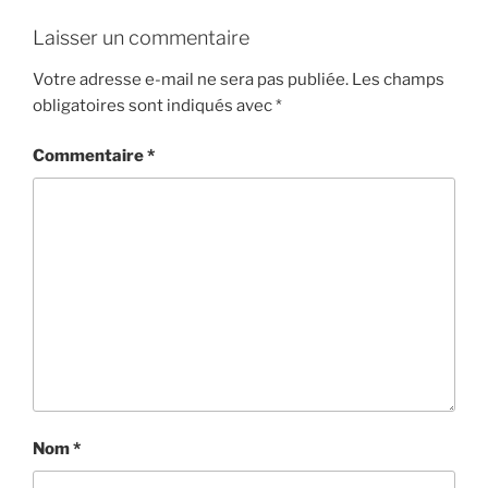
Laisser un commentaire
Votre adresse e-mail ne sera pas publiée.
Les champs
obligatoires sont indiqués avec
*
Commentaire
*
Nom
*