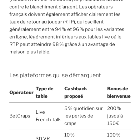
contre le blanchiment d’argent. Les opérateurs
français doivent également afficher clairement les
taux de retour au joueur (RTP), qui oscillent
généralement entre 94 % et 96 % pour les variantes
en ligne, légèrement inférieurs aux tables live où le
RTP peut atteindre 98 % grâce à un avantage de
maison plus faible.
Les plateformes qui se démarquent
Type de
Cashback
Bonus de
Opérateur
table
proposé
bienvenue
5 % quotidien sur
200 %
Live
BetCraps
les pertes de
jusqu’à
French‑talk
craps
150 €
10 %
100 %
3D VR