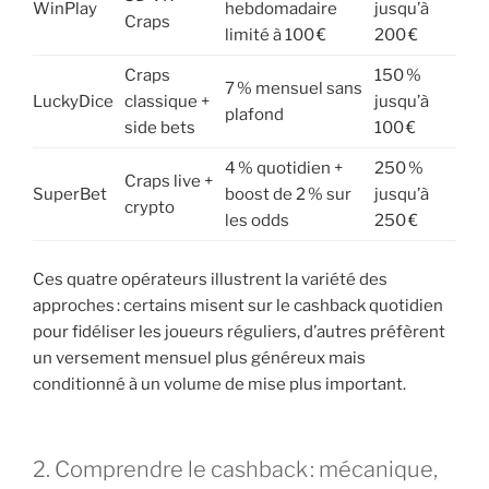
WinPlay
hebdomadaire
jusqu’à
Craps
limité à 100 €
200 €
Craps
150 %
7 % mensuel sans
LuckyDice
classique +
jusqu’à
plafond
side bets
100 €
4 % quotidien +
250 %
Craps live +
SuperBet
boost de 2 % sur
jusqu’à
crypto
les odds
250 €
Ces quatre opérateurs illustrent la variété des
approches : certains misent sur le cashback quotidien
pour fidéliser les joueurs réguliers, d’autres préfèrent
un versement mensuel plus généreux mais
conditionné à un volume de mise plus important.
2. Comprendre le cashback : mécanique,