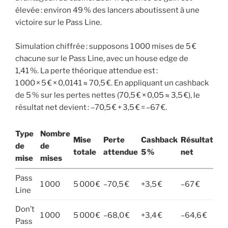
élevée : environ 49 % des lancers aboutissent à une
victoire sur le Pass Line.
Simulation chiffrée : supposons 1 000 mises de 5 €
chacune sur le Pass Line, avec un house edge de
1,41 %. La perte théorique attendue est :
1 000 × 5 € × 0,0141 ≈ 70,5 €. En appliquant un cashback
de 5 % sur les pertes nettes (70,5 € × 0,05 ≈ 3,5 €), le
résultat net devient : –70,5 € + 3,5 € = –67 €.
Type
Nombre
Mise
Perte
Cashback
Résultat
de
de
totale
attendue
5 %
net
mise
mises
Pass
1 000
5 000 €
–70,5 €
+3,5 €
–67 €
Line
Don’t
1 000
5 000 €
–68,0 €
+3,4 €
–64,6 €
Pass