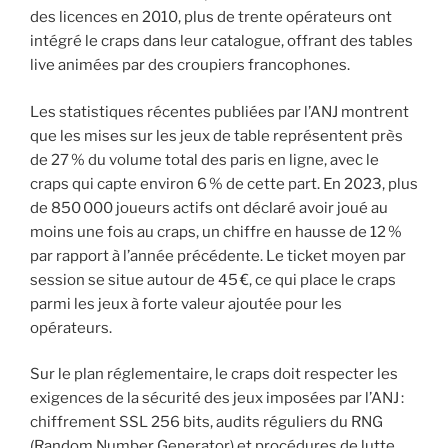
des licences en 2010, plus de trente opérateurs ont
intégré le craps dans leur catalogue, offrant des tables
live animées par des croupiers francophones.
Les statistiques récentes publiées par l’ANJ montrent
que les mises sur les jeux de table représentent près
de 27 % du volume total des paris en ligne, avec le
craps qui capte environ 6 % de cette part. En 2023, plus
de 850 000 joueurs actifs ont déclaré avoir joué au
moins une fois au craps, un chiffre en hausse de 12 %
par rapport à l’année précédente. Le ticket moyen par
session se situe autour de 45 €, ce qui place le craps
parmi les jeux à forte valeur ajoutée pour les
opérateurs.
Sur le plan réglementaire, le craps doit respecter les
exigences de la sécurité des jeux imposées par l’ANJ :
chiffrement SSL 256 bits, audits réguliers du RNG
(Random Number Generator) et procédures de lutte