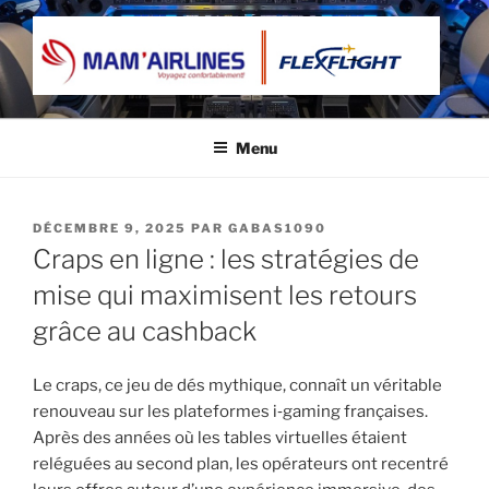
Aller
au
contenu
principal
MAM’AIRLINES
Voyagez confortablement
Menu
PUBLIÉ
DÉCEMBRE 9, 2025
PAR
GABAS1090
LE
Craps en ligne : les stratégies de
mise qui maximisent les retours
grâce au cashback
Le craps, ce jeu de dés mythique, connaît un véritable
renouveau sur les plateformes i‑gaming françaises.
Après des années où les tables virtuelles étaient
reléguées au second plan, les opérateurs ont recentré