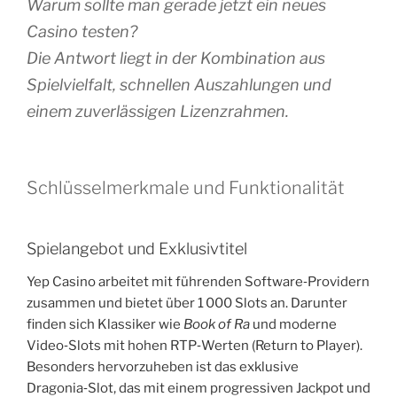
Warum sollte man gerade jetzt ein neues
Casino testen?
Die Antwort liegt in der Kombination aus
Spielvielfalt, schnellen Auszahlungen und
einem zuverlässigen Lizenzrahmen.
Schlüsselmerkmale und Funktionalität
Spielangebot und Exklusivtitel
Yep Casino arbeitet mit führenden Software‑Providern
zusammen und bietet über 1 000 Slots an. Darunter
finden sich Klassiker wie
Book of Ra
und moderne
Video‑Slots mit hohen RTP‑Werten (Return to Player).
Besonders hervorzuheben ist das exklusive
Dragonia‑Slot, das mit einem progressiven Jackpot und