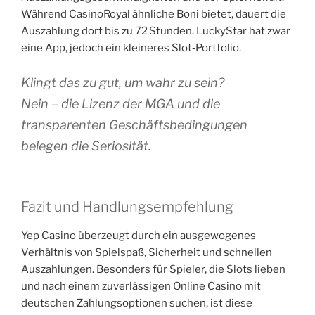
Während CasinoRoyal ähnliche Boni bietet, dauert die
Auszahlung dort bis zu 72 Stunden. LuckyStar hat zwar
eine App, jedoch ein kleineres Slot‑Portfolio.
Klingt das zu gut, um wahr zu sein?
Nein – die Lizenz der MGA und die
transparenten Geschäftsbedingungen
belegen die Seriosität.
Fazit und Handlungsempfehlung
Yep Casino überzeugt durch ein ausgewogenes
Verhältnis von Spielspaß, Sicherheit und schnellen
Auszahlungen. Besonders für Spieler, die Slots lieben
und nach einem zuverlässigen Online Casino mit
deutschen Zahlungsoptionen suchen, ist diese