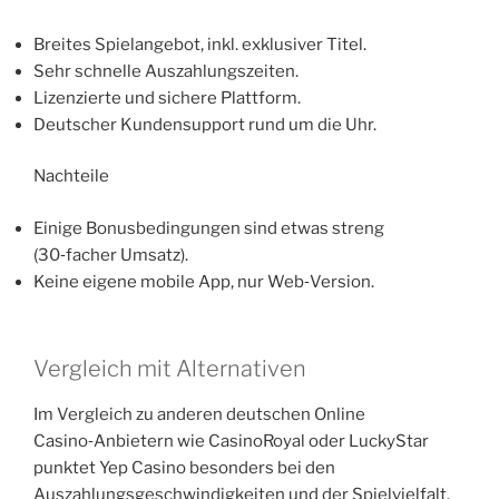
Breites Spielangebot, inkl. exklusiver Titel.
Sehr schnelle Auszahlungszeiten.
Lizenzierte und sichere Plattform.
Deutscher Kundensupport rund um die Uhr.
Nachteile
Einige Bonusbedingungen sind etwas streng
(30‑facher Umsatz).
Keine eigene mobile App, nur Web‑Version.
Vergleich mit Alternativen
Im Vergleich zu anderen deutschen Online
Casino‑Anbietern wie CasinoRoyal oder LuckyStar
punktet Yep Casino besonders bei den
Auszahlungsgeschwindigkeiten und der Spielvielfalt.