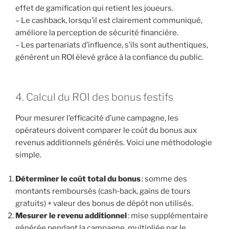
effet de gamification qui retient les joueurs.
– Le cashback, lorsqu’il est clairement communiqué,
améliore la perception de sécurité financière.
– Les partenariats d’influence, s’ils sont authentiques,
génèrent un ROI élevé grâce à la confiance du public.
4. Calcul du ROI des bonus festifs
Pour mesurer l’efficacité d’une campagne, les
opérateurs doivent comparer le coût du bonus aux
revenus additionnels générés. Voici une méthodologie
simple.
Déterminer le coût total du bonus
: somme des
montants remboursés (cash‑back, gains de tours
gratuits) + valeur des bonus de dépôt non utilisés.
Mesurer le revenu additionnel
: mise supplémentaire
générée pendant la campagne, multipliée par le