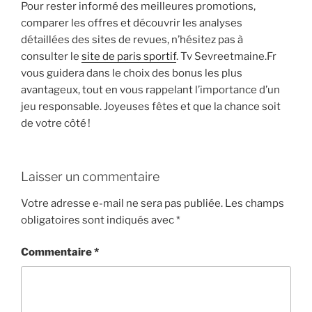
Pour rester informé des meilleures promotions,
comparer les offres et découvrir les analyses
détaillées des sites de revues, n’hésitez pas à
consulter le
site de paris sportif
. Tv Sevreetmaine.Fr
vous guidera dans le choix des bonus les plus
avantageux, tout en vous rappelant l’importance d’un
jeu responsable. Joyeuses fêtes et que la chance soit
de votre côté !
Laisser un commentaire
Votre adresse e-mail ne sera pas publiée.
Les champs
obligatoires sont indiqués avec
*
Commentaire
*