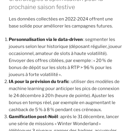
prochaine saison festive
Les données collectées en 2022‑2024 offrent une
base solide pour améliorer les campagnes futures.
Personnalisation via le data‑driven
: segmenter les
joueurs selon leur historique (déposant régulier, joueur
occasionnel, amateur de slots à haute volatilité).
Envoyer des offres ciblées, par exemple : « 20 % de
bonus de dépôt sur les slots à RTP > 96 % pour les
joueurs à forte volatilité ».
IA pour la prévision du trafic
: utiliser des modèles de
machine learning pour anticiper les pics de connexion
le 24 décembre à 20 h (heure de pointe). Ajuster les
bonus en temps réel, par exemple en augmentant le
cashback de 5 % à 8 % pendant ces créneaux.
Gamification post‑Noël
: après le 31 décembre, lancer
une série de missions « Winter Wonderland »
(débloquer 3 niveaux, gagner des badges, accumuler