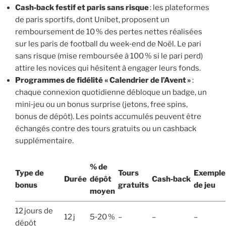
Cash‑back festif et paris sans risque
: les plateformes
de paris sportifs, dont Unibet, proposent un
remboursement de 10 % des pertes nettes réalisées
sur les paris de football du week‑end de Noël. Le pari
sans risque (mise remboursée à 100 % si le pari perd)
attire les novices qui hésitent à engager leurs fonds.
Programmes de fidélité « Calendrier de l’Avent »
:
chaque connexion quotidienne débloque un badge, un
mini‑jeu ou un bonus surprise (jetons, free spins,
bonus de dépôt). Les points accumulés peuvent être
échangés contre des tours gratuits ou un cashback
supplémentaire.
% de
Type de
Tours
Exemple
Durée
dépôt
Cash‑back
bonus
gratuits
de jeu
moyen
12 jours de
12 j
5‑20 %
–
–
–
dépôt