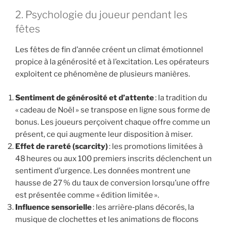
2. Psychologie du joueur pendant les
fêtes
Les fêtes de fin d’année créent un climat émotionnel
propice à la générosité et à l’excitation. Les opérateurs
exploitent ce phénomène de plusieurs manières.
Sentiment de générosité et d’attente
: la tradition du
« cadeau de Noël » se transpose en ligne sous forme de
bonus. Les joueurs perçoivent chaque offre comme un
présent, ce qui augmente leur disposition à miser.
Effet de rareté (scarcity)
: les promotions limitées à
48 heures ou aux 100 premiers inscrits déclenchent un
sentiment d’urgence. Les données montrent une
hausse de 27 % du taux de conversion lorsqu’une offre
est présentée comme « édition limitée ».
Influence sensorielle
: les arrière‑plans décorés, la
musique de clochettes et les animations de flocons