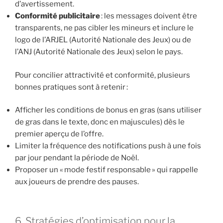
d’avertissement.
Conformité publicitaire
: les messages doivent être
transparents, ne pas cibler les mineurs et inclure le
logo de l’ARJEL (Autorité Nationale des Jeux) ou de
l’ANJ (Autorité Nationale des Jeux) selon le pays.
Pour concilier attractivité et conformité, plusieurs
bonnes pratiques sont à retenir :
Afficher les conditions de bonus en gras (sans utiliser
de gras dans le texte, donc en majuscules) dès le
premier aperçu de l’offre.
Limiter la fréquence des notifications push à une fois
par jour pendant la période de Noël.
Proposer un « mode festif responsable » qui rappelle
aux joueurs de prendre des pauses.
6. Stratégies d’optimisation pour la