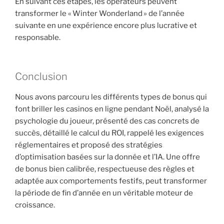
En suivant ces étapes, les opérateurs peuvent
transformer le « Winter Wonderland » de l’année
suivante en une expérience encore plus lucrative et
responsable.
Conclusion
Nous avons parcouru les différents types de bonus qui
font briller les casinos en ligne pendant Noël, analysé la
psychologie du joueur, présenté des cas concrets de
succès, détaillé le calcul du ROI, rappelé les exigences
réglementaires et proposé des stratégies
d’optimisation basées sur la donnée et l’IA. Une offre
de bonus bien calibrée, respectueuse des règles et
adaptée aux comportements festifs, peut transformer
la période de fin d’année en un véritable moteur de
croissance.