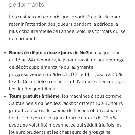
performants
Les casinos ont compris que la variété est la clé pour
retenir l’attention des joueurs pendant la période la
plus concurrentielle de l’année. Voici les formats qui se
démarquent.
Bonus de dépôt « douze jours de Noël »
: chaque jour
du 13 au 24 décembre, le joueur reçoit un pourcentage
de dépôt supplémentaire qui augmente
progressivement (5 % le 13, 10 % le 14, … jusqu’à 20 %
le 24). Ce modèle crée un effet d’attente et encourage
les dépôts quotidiens.
Tours gratuits à thème
: les machines à sous comme
Santa’s Reels
ou
Renne’s Jackpot
offrent 10 à 30 tours
gratuits décorés de sapins, de flocons et de cadeaux.
Le RTP moyen de ces jeux tourne autour de 96,5 %
avec une volatilité moyenne, ce qui séduit à la fois les
joueurs prudents et les chasseurs de gros gains.