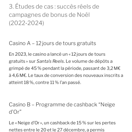
3. Études de cas : succès réels de
campagnes de bonus de Noël
(2022‑2024)
Casino A – 12 jours de tours gratuits
En 2023, le casino a lancé un « 12 jours de tours
gratuits » sur
Santa’s Reels
. Le volume de dépôts a
grimpé de 45 % pendant la période, passant de 3,2 M€
à 4,6 M€. Le taux de conversion des nouveaux inscrits a
atteint 18 %, contre 11 % l’an passé.
Casino B – Programme de cashback “Neige
d’Or”
Le « Neige d’Or », un cashback de 15 % sur les pertes
nettes entre le 20 et le 27 décembre, a permis