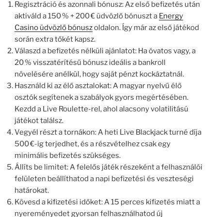
Regisztráció és azonnali bónusz: Az első befizetés után
aktiváld a 150 % + 200 € üdvözlő bónuszt a
Energy
Casino üdvözlő bónusz
oldalon. Így már az első játékod
során extra tőkét kapsz.
Válaszd a befizetés nélküli ajánlatot: Ha óvatos vagy, a
20 % visszatérítésű bónusz ideális a bankroll
növelésére anélkül, hogy saját pénzt kockáztatnál.
Használd ki az élő asztalokat: A magyar nyelvű élő
osztók segítenek a szabályok gyors megértésében.
Kezdd a Live Roulette-rel, ahol alacsony volatilitású
játékot találsz.
Vegyél részt a tornákon: A heti Live Blackjack turné díja
500 €-ig terjedhet, és a részvételhez csak egy
minimális befizetés szükséges.
Állíts be limitet: A felelős játék részeként a felhasználói
felületen beállíthatod a napi befizetési és veszteségi
határokat.
Kövesd a kifizetési időket: A 15 perces kifizetés miatt a
nyereményedet gyorsan felhasználhatod új