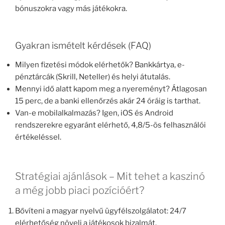
bónuszokra vagy más játékokra.
Gyakran ismételt kérdések (FAQ)
Milyen fizetési módok elérhetők? Bankkártya, e-
pénztárcák (Skrill, Neteller) és helyi átutalás.
Mennyi idő alatt kapom meg a nyereményt? Átlagosan
15 perc, de a banki ellenőrzés akár 24 óráig is tarthat.
Van-e mobilalkalmazás? Igen, iOS és Android
rendszerekre egyaránt elérhető, 4,8/5-ös felhasználói
értékeléssel.
Stratégiai ajánlások – Mit tehet a kaszinó
a még jobb piaci pozícióért?
Bővíteni a magyar nyelvű ügyfélszolgálatot: 24/7
elérhetőség növeli a játékosok bizalmát.