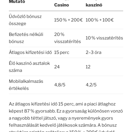
Mutató
Casino
kaszinó
Üdvözlő bónusz
150 % + 200 €
100 % + 100 €
összege
Befizetés nélküli
20 %
10 % visszatérítés
bónusz
visszatérítés
Átlagos kifizetési idő
15 perc
2–3 óra
Élő kaszinó asztalok
24
12
száma
Mobilalkalmazás
4,8/5
4,2/5
értékelés
Az átlagos kifizetési idő 15 perc, ami a piaci átlaghoz
képest 87 % gyorsabb. Ez a gyorsaság különösen vonzó
a nagyobb téttel játszó, vagy a nyeremények gyors
felhasználását kedvelő játékosok számára. A bónusz