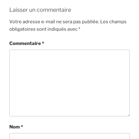
Laisser un commentaire
Votre adresse e-mail ne sera pas publiée.
Les champs
obligatoires sont indiqués avec
*
Commentaire
*
Nom
*