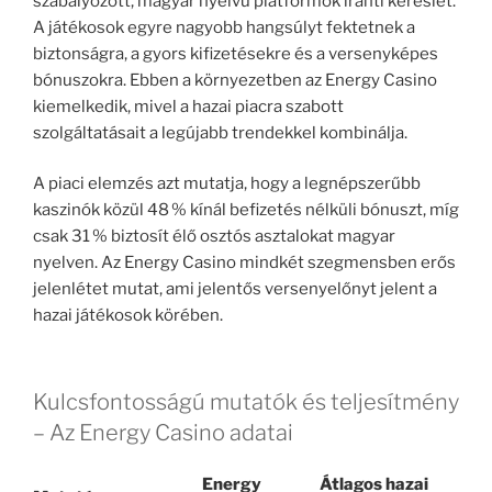
szabályozott, magyar nyelvű platformok iránti kereslet.
A játékosok egyre nagyobb hangsúlyt fektetnek a
biztonságra, a gyors kifizetésekre és a versenyképes
bónuszokra. Ebben a környezetben az Energy Casino
kiemelkedik, mivel a hazai piacra szabott
szolgáltatásait a legújabb trendekkel kombinálja.
A piaci elemzés azt mutatja, hogy a legnépszerűbb
kaszinók közül 48 % kínál befizetés nélküli bónuszt, míg
csak 31 % biztosít élő osztós asztalokat magyar
nyelven. Az Energy Casino mindkét szegmensben erős
jelenlétet mutat, ami jelentős versenyelőnyt jelent a
hazai játékosok körében.
Kulcsfontosságú mutatók és teljesítmény
– Az Energy Casino adatai
Energy
Átlagos hazai