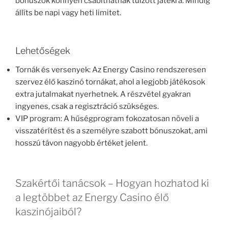
bónuszok könnyen csábíthatnak túlzott játékra. Mindig
állíts be napi vagy heti limitet.
Lehetőségek
Tornák és versenyek: Az Energy Casino rendszeresen
szervez élő kaszinó tornákat, ahol a legjobb játékosok
extra jutalmakat nyerhetnek. A részvétel gyakran
ingyenes, csak a regisztráció szükséges.
VIP program: A hűségprogram fokozatosan növeli a
visszatérítést és a személyre szabott bónuszokat, ami
hosszú távon nagyobb értéket jelent.
Szakértői tanácsok – Hogyan hozhatod ki
a legtöbbet az Energy Casino élő
kaszinójaiból?