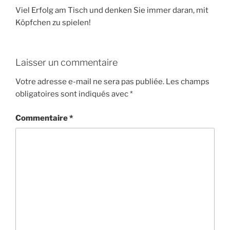
Viel Erfolg am Tisch und denken Sie immer daran, mit
Köpfchen zu spielen!
Laisser un commentaire
Votre adresse e-mail ne sera pas publiée.
Les champs
obligatoires sont indiqués avec
*
Commentaire
*