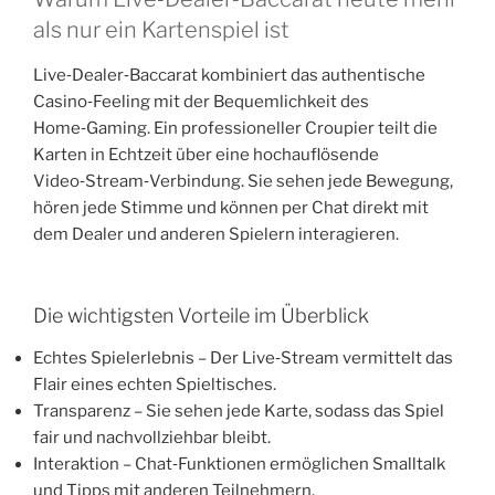
als nur ein Kartenspiel ist
Live‑Dealer‑Baccarat kombiniert das authentische
Casino‑Feeling mit der Bequemlichkeit des
Home‑Gaming. Ein professioneller Croupier teilt die
Karten in Echtzeit über eine hochauflösende
Video‑Stream‑Verbindung. Sie sehen jede Bewegung,
hören jede Stimme und können per Chat direkt mit
dem Dealer und anderen Spielern interagieren.
Die wichtigsten Vorteile im Überblick
Echtes Spielerlebnis – Der Live‑Stream vermittelt das
Flair eines echten Spieltisches.
Transparenz – Sie sehen jede Karte, sodass das Spiel
fair und nachvollziehbar bleibt.
Interaktion – Chat‑Funktionen ermöglichen Smalltalk
und Tipps mit anderen Teilnehmern.