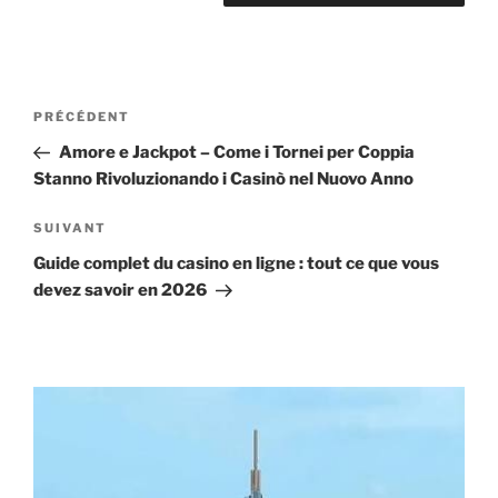
Navigation
Article
PRÉCÉDENT
de
précédent
Amore e Jackpot – Come i Tornei per Coppia
l’article
Stanno Rivoluzionando i Casinò nel Nuovo Anno
Article
SUIVANT
suivant
Guide complet du casino en ligne : tout ce que vous
devez savoir en 2026