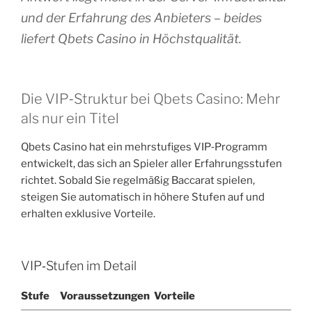
und der Erfahrung des Anbieters – beides
liefert Qbets Casino in Höchstqualität.
Die VIP‑Struktur bei Qbets Casino: Mehr
als nur ein Titel
Qbets Casino hat ein mehrstufiges VIP‑Programm
entwickelt, das sich an Spieler aller Erfahrungsstufen
richtet. Sobald Sie regelmäßig Baccarat spielen,
steigen Sie automatisch in höhere Stufen auf und
erhalten exklusive Vorteile.
VIP‑Stufen im Detail
Stufe
Voraussetzungen
Vorteile