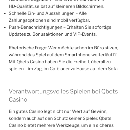
HD‑Qualität, selbst auf kleineren Bildschirmen.
Schnelle Ein- und Auszahlungen – Alle
Zahlungsoptionen sind mobil verfügbar.
Push‑Benachrichtigungen – Erhalten Sie sofortige
Updates zu Bonusaktionen und VIP‑Events.
Rhetorische Frage: Wer möchte schon im Büro sitzen,
während das Spiel auf dem Smartphone weiterläuft?
Mit Qbets Casino haben Sie die Freiheit, überall zu
spielen – im Zug, im Café oder zu Hause auf dem Sofa.
Verantwortungsvolles Spielen bei Qbets
Casino
Ein gutes Casino legt nicht nur Wert auf Gewinn,
sondern auch auf den Schutz seiner Spieler. Qbets
Casino bietet mehrere Werkzeuge, um ein sicheres