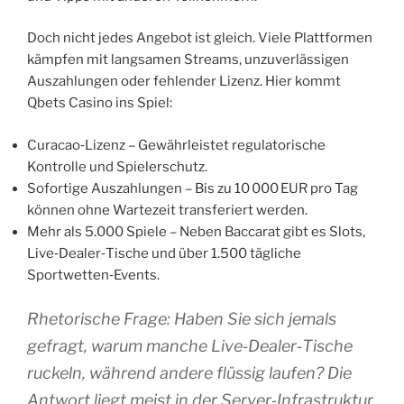
Doch nicht jedes Angebot ist gleich. Viele Plattformen
kämpfen mit langsamen Streams, unzuverlässigen
Auszahlungen oder fehlender Lizenz. Hier kommt
Qbets Casino ins Spiel:
Curacao‑Lizenz – Gewährleistet regulatorische
Kontrolle und Spielerschutz.
Sofortige Auszahlungen – Bis zu 10 000 EUR pro Tag
können ohne Wartezeit transferiert werden.
Mehr als 5.000 Spiele – Neben Baccarat gibt es Slots,
Live‑Dealer‑Tische und über 1.500 tägliche
Sportwetten‑Events.
Rhetorische Frage: Haben Sie sich jemals
gefragt, warum manche Live‑Dealer‑Tische
ruckeln, während andere flüssig laufen? Die
Antwort liegt meist in der Server‑Infrastruktur