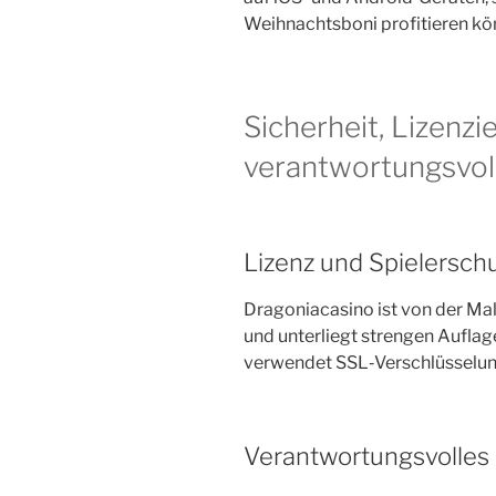
Weihnachtsboni profitieren kö
Sicherheit, Lizenz
verantwortungsvol
Lizenz und Spielersch
Dragoniacasino ist von der Mal
und unterliegt strengen Auflag
verwendet SSL‑Verschlüsselung
Verantwortungsvolles 