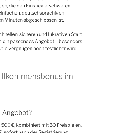
n, die den Einstieg erschweren.
 einfachen, deutschsprachigen
n Minuten abgeschlossen ist.
hnellen, sicheren und lukrativen Start
no ein passendes Angebot – besonders
pielvergnügen noch festlicher wird.
illkommensbonus im
m Angebot?
500 €, kombiniert mit 50 Freispielen.
, sofort nach der Registrierung