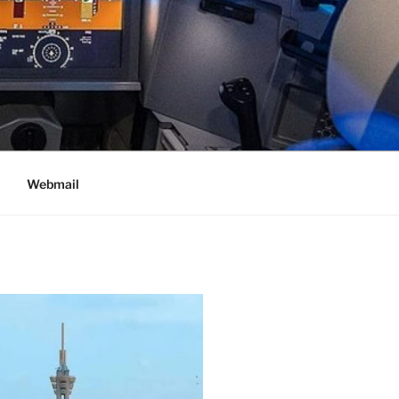
Webmail