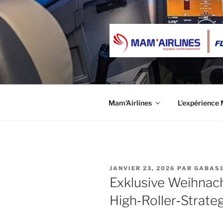
Aller
au
contenu
principal
MAM’AIRL
Voyagez confortablement
Mam’Airlines
L’expérience 
PUBLIÉ
JANVIER 23, 2026
PAR
GABAS
LE
Exklusive Weihnac
High‑Roller‑Strate