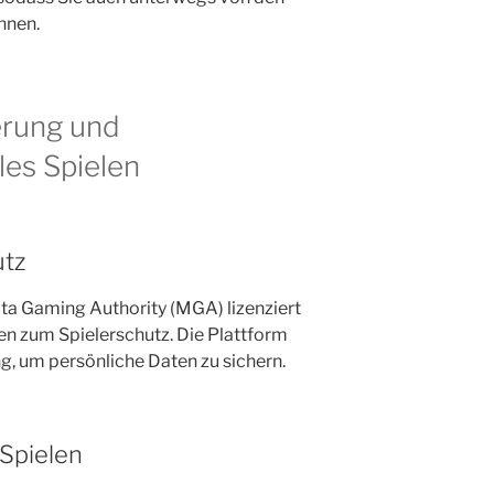
nnen.
ierung und
les Spielen
utz
ta Gaming Authority (MGA) lizenziert
en zum Spielerschutz. Die Plattform
, um persönliche Daten zu sichern.
Spielen