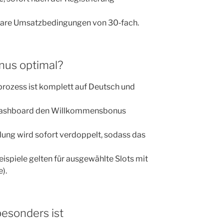
klare Umsatzbedingungen von 30‑fach.
nus optimal?
prozess ist komplett auf Deutsch und
‑Dashboard den Willkommensbonus
hlung wird sofort verdoppelt, sodass das
reispiele gelten für ausgewählte Slots mit
).
esonders ist