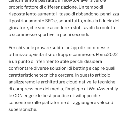
caricamento è passata da “nice‑to‑have” a vero e
proprio fattore di differenziazione. Un tempo di
risposta lento aumenta il tasso di abbandono, penalizza
il posizionamento SEO e, soprattutto, mina la fiducia del
giocatore, che vuole accedere a slot, tavoli da roulette
o scommesse sportive in pochi secondi.
Per chi vuole provare subito un’app di scommesse
ottimizzata, visita il sito di
app scommesse
. Roma2022
è un punto di riferimento utile per chi desidera
confrontare diverse soluzioni di betting e capire quali
caratteristiche tecniche cercare. In questo articolo
analizzeremo le architetture cloud‑native, le tecniche
di compressione dei media, l’impiego di WebAssembly,
le CDN edge e le best practice di sviluppo che
consentono alle piattaforme di raggiungere velocità
supersoniche.