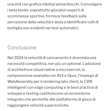
una slot con grafica ridotta) senza blocchi. Coinvolgere
i beta tester, soprattutto giocatori esperti di
scommesse sportive, fornisce feedback sulla
percezione della velocità e aiuta a identificare colli di
bottiglia non evidenti nei test automatici.
Conclusione
Nel 2024 la velocità di caricamento è diventata una
necessità competitiva, non più un optional. L’adozione
di architetture cloud‑native a microservizi, la
compressione avanzata con AV1 e Opus, l’impiego di
WebAssembly per il rendering lato client, le CDN
intelligenti con edge computing e le best practice di
sviluppo e testing costituiscono un ecosistema
integrato che permette alle piattaforme di gioco di
raggiungere velocità supersoniche.