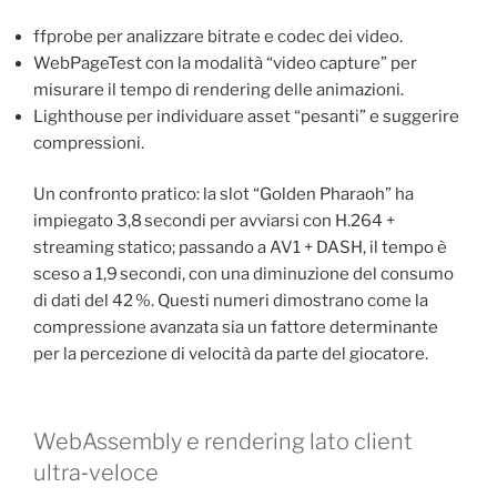
ffprobe per analizzare bitrate e codec dei video.
WebPageTest con la modalità “video capture” per
misurare il tempo di rendering delle animazioni.
Lighthouse per individuare asset “pesanti” e suggerire
compressioni.
Un confronto pratico: la slot “Golden Pharaoh” ha
impiegato 3,8 secondi per avviarsi con H.264 +
streaming statico; passando a AV1 + DASH, il tempo è
sceso a 1,9 secondi, con una diminuzione del consumo
di dati del 42 %. Questi numeri dimostrano come la
compressione avanzata sia un fattore determinante
per la percezione di velocità da parte del giocatore.
WebAssembly e rendering lato client
ultra‑veloce