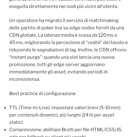
eseguita direttamente nei nodi più vicini all’utente.
Un operatore ha migrato il servizio di matchmaking
delle partite di poker live su edge nodes forniti da una
CDN globale. La latenza media è scesa da 120 ms a
45 ms, migliorando la percezione di “realtà” del tavolo e
riducendo le segnalazioni di lag. Inoltre, le CDN offrono
“instant purge”: quando una slot lancia una nuova
promozione, tutti gli edge server aggiornano
immediatamente gli asset, evitando periodi di
inconsistenza.
Best practice di configurazione
TTL (Time‑to‑Live): impostare valori brevi (5‑10 min)
per contenuti dinamici, più lunghi (24 h) per asset
statici.
Compressione: abilitare Brotli per file HTML/CSS/JS,