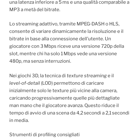
una latenza inferiore a 5 ms e una qualità comparabile a
MP3 a metà del bitrate.
Lo streaming adattivo, tramite MPEG‑DASH o HLS,
consente di variare dinamicamente la risoluzione e il
bitrate in base alla connessione dell’utente. Un
giocatore con 3 Mbps riceve una versione 720p della
slot, mentre chi ha solo 1 Mbps vede una versione
480p, ma senza interruzioni.
Nei giochi 3D, la tecnica di
texture streaming
e il
level‑of‑detail
(LOD) permettono di caricare
inizialmente solo le texture più vicine alla camera,
caricando progressivamente quelle più dettagliate
man mano che il giocatore avanza. Questo riduce il
tempo di avvio di una scena da 4,2 secondi a 2,1 secondi
in media.
Strumenti di profiling consigliati