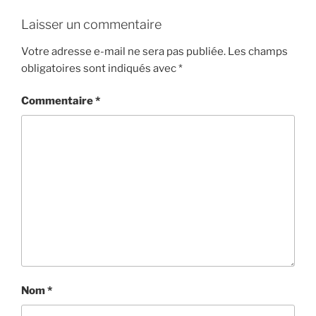
Laisser un commentaire
Votre adresse e-mail ne sera pas publiée.
Les champs
obligatoires sont indiqués avec
*
Commentaire
*
Nom
*