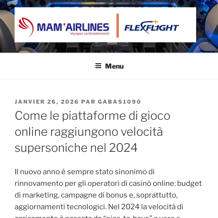
Aller
au
contenu
principal
MAM’AIRLINES
Voyagez confortablement
Menu
PUBLIÉ
JANVIER 26, 2026
PAR
GABAS1090
LE
Come le piattaforme di gioco
online raggiungono velocità
supersoniche nel 2024
Il nuovo anno è sempre stato sinonimo di
rinnovamento per gli operatori di casinò online: budget
di marketing, campagne di bonus e, soprattutto,
aggiornamenti tecnologici. Nel 2024 la velocità di