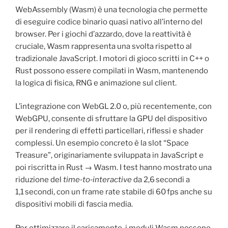
WebAssembly (Wasm) è una tecnologia che permette
di eseguire codice binario quasi nativo all’interno del
browser. Per i giochi d’azzardo, dove la reattività è
cruciale, Wasm rappresenta una svolta rispetto al
tradizionale JavaScript. I motori di gioco scritti in C++ o
Rust possono essere compilati in Wasm, mantenendo
la logica di fisica, RNG e animazione sul client.
L’integrazione con WebGL 2.0 o, più recentemente, con
WebGPU, consente di sfruttare la GPU del dispositivo
per il rendering di effetti particellari, riflessi e shader
complessi. Un esempio concreto è la slot “Space
Treasure”, originariamente sviluppata in JavaScript e
poi riscritta in Rust → Wasm. I test hanno mostrato una
riduzione del
time‑to‑interactive
da 2,6 secondi a
1,1 secondi, con un frame rate stabile di 60 fps anche su
dispositivi mobili di fascia media.
Per ottimizzare il caricamento, i moduli Wasm possono