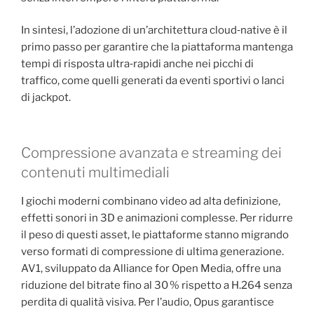
In sintesi, l’adozione di un’architettura cloud‑native è il
primo passo per garantire che la piattaforma mantenga
tempi di risposta ultra‑rapidi anche nei picchi di
traffico, come quelli generati da eventi sportivi o lanci
di jackpot.
Compressione avanzata e streaming dei
contenuti multimediali
I giochi moderni combinano video ad alta definizione,
effetti sonori in 3D e animazioni complesse. Per ridurre
il peso di questi asset, le piattaforme stanno migrando
verso formati di compressione di ultima generazione.
AV1, sviluppato da Alliance for Open Media, offre una
riduzione del bitrate fino al 30 % rispetto a H.264 senza
perdita di qualità visiva. Per l’audio, Opus garantisce